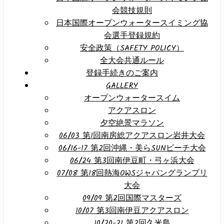
会競技規則
日本国際オープンウォータースイミング協
会選手登録規約
安全政策（SAFETY POLICY）
全大会共通ルール
登録手続きのご案内
GALLERY
オープンウォータースイム
アクアスロン
夕空絶景マラソン
06/03 第1回南房総アクアスロン岩井大会
06/16-17 第2回沖縄・美らSUNビーチ大会
06/24 第3回南伊豆町・弓ヶ浜大会
07/08 第18回熱海OWSジャパングランプリ
大会
09/09 第2回国際マスターズ
10/07 第3回南伊豆アクアスロン
10/20-21 第2回久米島