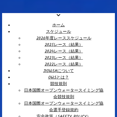
ホーム
スケジュール
2026年度レーススケジュール
2025レース（結果）
2024レース（結果）
2023レース（結果）
2022レース（結果）
JIOWSAについて
OWSとは？
競技規則
日本国際オープンウォータースイミング協
会競技規則
日本国際オープンウォータースイミング協
会選手登録規約
安全政策（SAFETY POLICY）