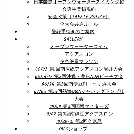
日本国際オープンウォータースイミング協
会選手登録規約
安全政策（SAFETY POLICY）
全大会共通ルール
登録手続きのご案内
GALLERY
オープンウォータースイム
アクアスロン
夕空絶景マラソン
06/03 第1回南房総アクアスロン岩井大会
06/16-17 第2回沖縄・美らSUNビーチ大会
06/24 第3回南伊豆町・弓ヶ浜大会
07/08 第18回熱海OWSジャパングランプリ
大会
09/09 第2回国際マスターズ
10/07 第3回南伊豆アクアスロン
10/20-21 第2回久米島
OWSショップ