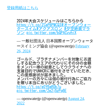
登録用紙はこちら
2024年大会スケジュールはこちらから
https://t.co/ZCePBPMCQ3
#オープンウォー
タースイム
#アクアスロン
#夕空絶景マラ
ソン
pic.twitter.com/bQPACvvhiX
— 一般社団法人 日本国際オープンウォータ
ースイミング協会 (@openwaterjp)
February
26, 2024
ゴールド、プラチナメンバーを対象にお渡
しする記念ウエアの代わりにその分の金額
をメンバー様の総意としてウクライナへの
支援目的でUNHCRに寄付をさせていただき、
この度感謝状が届きました。
メンバーの方々には個の寄付行為にご協力
を賜り本当にありがとうございました。
https://t.co/eOY6aR0k7u
pic.twitter.com/2e2j5zPq6E
— openwaterjp (@openwaterjp)
August 24,
2022