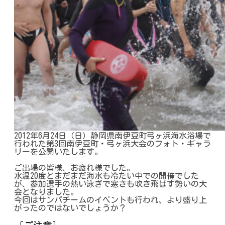
2012年6月24日（日）静岡県南伊豆町弓ヶ浜海水浴場で
行われた第3回南伊豆町・弓ヶ浜大会のフォト・ギャラ
リーを公開いたします。
ご出場の皆様、お疲れ様でした。
水温20度とまだまだ海水も冷たい中での開催でした
が、参加選手の熱い泳ぎで寒さも吹き飛ばす勢いの大
会となりました。
今回はサンバチームのイベントも行われ、より盛り上
がったのではないでしょうか？