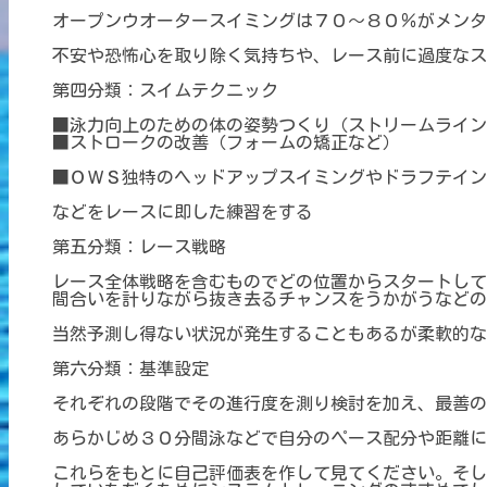
オープンウオータースイミングは７０～８０％がメンタ
不安や恐怖心を取り除く気持ちや、レース前に過度なス
第四分類：スイムテクニック
■泳力向上のための体の姿勢つくり（ストリームライン
■ストロークの改善（フォームの矯正など）
■ＯＷＳ独特のヘッドアップスイミングやドラフテイン
などをレースに即した練習をする
第五分類：レース戦略
レース全体戦略を含むものでどの位置からスタートして
間合いを計りながら抜き去るチャンスをうかがうなどの
当然予測し得ない状況が発生することもあるが柔軟的な
第六分類：基準設定
それぞれの段階でその進行度を測り検討を加え、最善の
あらかじめ３０分間泳などで自分のペース配分や距離に
これらをもとに自己評価表を作して見てください。そし