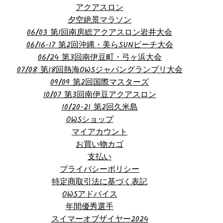
アクアスロン
夕空絶景マラソン
06/03 第1回南房総アクアスロン岩井大会
06/16-17 第2回沖縄・美らSUNビーチ大会
06/24 第3回南伊豆町・弓ヶ浜大会
07/08 第18回熱海OWSジャパングランプリ大会
09/09 第2回国際マスターズ
10/07 第3回南伊豆アクアスロン
10/20-21 第2回久米島
OWSショップ
マイアカウント
お買い物カゴ
支払い
プライバシーポリシー
特定商取引法に基づく表記
OWSアドバイス
年間優秀選手
スイマーオブザイヤー2024