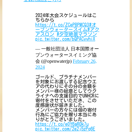
2024年大会スケジュールはこ
ちらから
https://t.co/ZCePBPMCQ3
#オ
ープンウォータースイム
#アク
アスロン
#夕空絶景マラソン
pic.twitter.com/bQPACvvhiX
— 一般社団法人 日本国際オー
プンウォータースイミング協
会 (@openwaterjp)
February 26,
2024
ゴールド、プラチナメンバー
を対象にお渡しする記念ウエ
アの代わりにその分の金額を
メンバー様の総意としてウク
ライナへの支援目的でUNHCRに
寄付をさせていただき、この
度感謝状が届きました。
メンバーの方々には個の寄付
行為にご協力を賜り本当にあ
りがとうございました。
https://t.co/eOY6aR0k7u
pic.twitter.com/2e2j5zPq6E