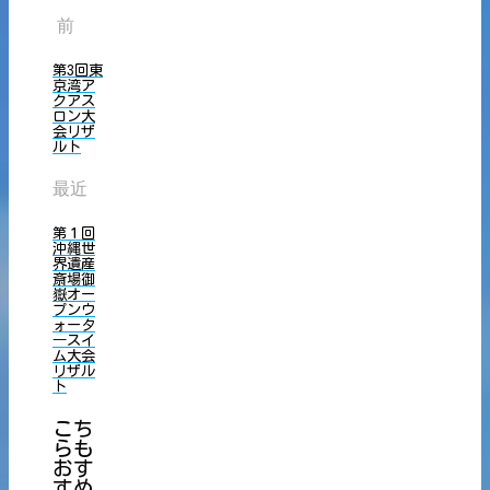
前
第3回東
京湾ア
クアス
ロン大
会リザ
ルト
最近
第１回
沖縄世
界遺産
斎場御
嶽オー
プンウ
ォータ
―スイ
ム大会
リザル
ト
こち
らも
おす
すめ