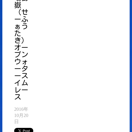
嶽
（せ
ーふ
ぁう
た
き）
オー
プン
ウォ
ータ
ース
イム
レー
ス
2016年
10月20
日