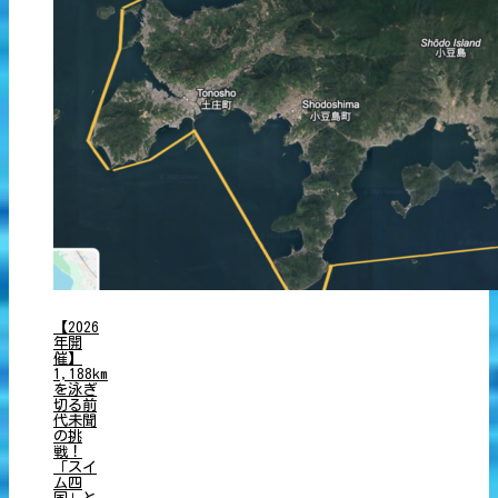
【2026
年開
催】
1,188km
を泳ぎ
切る前
代未聞
の挑
戦！
「スイ
ム四