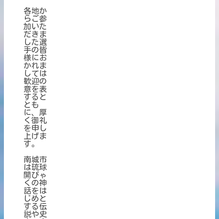
各地か
らご参
加いた
だきま
した選
手の皆
様にお
かれま
しては
歓迎の
意を表
すると
とも
に、厚
く御礼
を申し
上げま
す。
南城市
は琉球
開びゃ
くの神
話をは
じめと
する伝
説や史