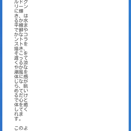
ルドグ
リーン
に輝
き、は
るか水
平線ま
で鮮や
かなコ
ントラ
ストを
描き、
そこを
渡って
くる涼
やかな
潮風を
体に感
じなが
ら、眺
めてい
るだけ
で心と
体を癒
してく
れま
す。
このよ