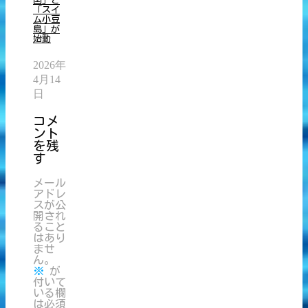
国」と
「スイ
ム小豆
島」が
始動
2026年
4月14
日
コメ
ント
を残
す
メール
アドレ
スが公
開され
ること
はあり
ませ
ん。
※
が
付いて
いる欄
は必須