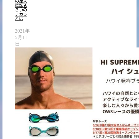
の達人
になる
３つの
チカラ
とは
2021年
5月11
日