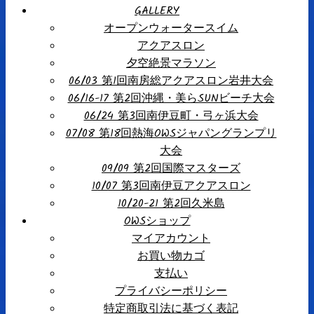
GALLERY
オープンウォータースイム
アクアスロン
夕空絶景マラソン
06/03 第1回南房総アクアスロン岩井大会
06/16-17 第2回沖縄・美らSUNビーチ大会
06/24 第3回南伊豆町・弓ヶ浜大会
07/08 第18回熱海OWSジャパングランプリ
大会
09/09 第2回国際マスターズ
10/07 第3回南伊豆アクアスロン
10/20-21 第2回久米島
OWSショップ
マイアカウント
お買い物カゴ
支払い
プライバシーポリシー
特定商取引法に基づく表記