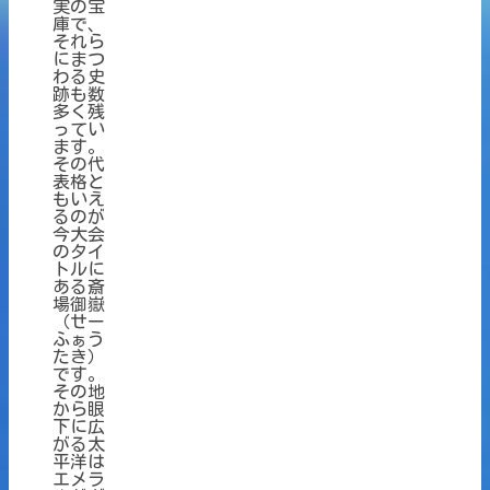
実の宝
庫で、
それら
にまつ
わる史
跡も数
多く残
ってい
ます。
その代
表格と
もいえ
るのが
今大会
のタイ
トルに
ある斎
場御嶽
（せー
ふぁう
たき）
です。
その地
から眼
下に広
がる太
平洋は
エメラ