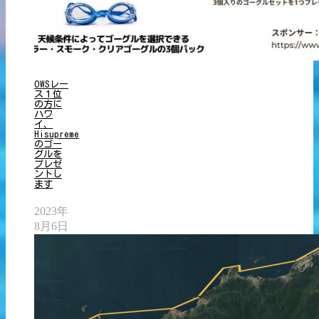
OWSレー
ス１位
の方に
ハワ
イ、
Hisupreme
のゴー
グルを
プレゼ
ントし
ます
2023年
8月6日