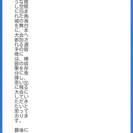
うな癒
し空間
に包ま
れた南
城の海
を舞台
に、本
大会へ
参加さ
れる選
手の皆
様に
は、練
習の成
果を存
分に発
揮し、
思い出
に残る
大会に
してい
ただき
たいと
思って
おりま
す。
最後に