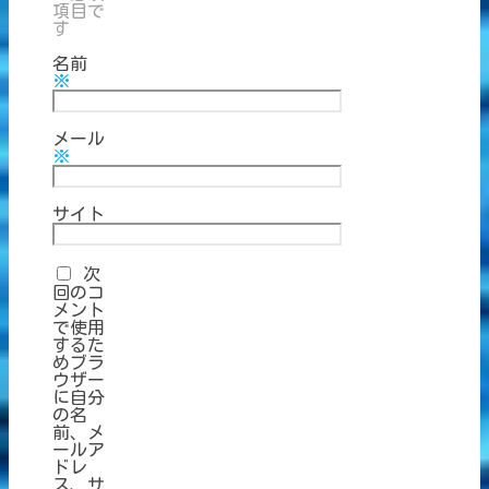
項目で
す
名前
※
メール
※
サイト
次
回のコ
メント
で使用
するた
めブラ
ウザー
に自分
の名
前、メ
ールア
ドレ
ス、サ