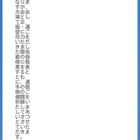
なりま
すが、
大会会
場とし
て企
画・運
営にご
尽力を
いただ
きまし
た関係
者の皆
様に敬
意を表
すると
とも
に、選
手の皆
様のご
健闘を
祈願い
たしま
してあ
いさつ
とさせ
ていた
だきま
す。