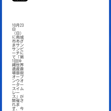
10月23
日
（日）
に南城
市あざ
まサン
サンビ
ーチに
て「第
1回沖
縄世界
遺産斎
場御嶽
オープ
ンウオ
ーター
スイム
レー
ス」が
開催さ
れま
す、今