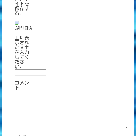
イトを
保存す
る。
上に表
示され
た文字
を入力
してく
ださ
い。
コメン
ト