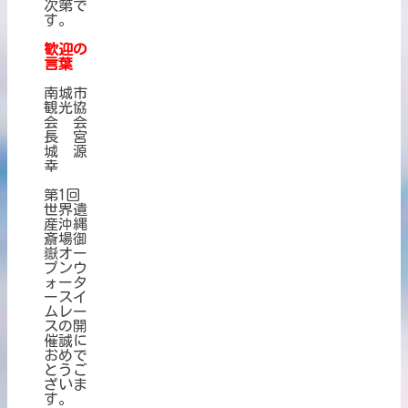
次第で
す。
歓迎の
言葉
南城市
観光協
会 会
長 宮
城 源
幸
第1回
世界遺
産沖縄
斎場御
嶽オー
プンウ
ォータ
ースイ
ムレー
スの開
催誠に
おめで
とうご
ざいま
す。