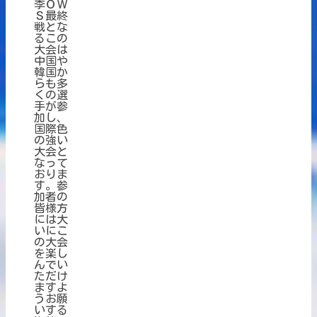
季ＯＷ
Ｓ最終
戦とな
るこの
大会は
中国や
韓国か
らも多
くの選
手が参
加し、
国際色
の強い
大会と
なって
おりま
す。参
加者の
皆様方
には大
いにこ
の大会
を楽し
んでい
ただけ
ますよ
うお願
いする