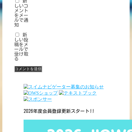
新
しいコ
メント
をメー
ルで通
知
新
しい投
稿をメ
ールで
受け取
る
2026年度会員登録更新スタート!!