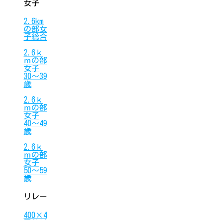
女子
2.6km
の部女
子総合
2.6ｋ
ｍの部
女子
30〜39
歳
2.6ｋ
ｍの部
女子
40〜49
歳
2.6ｋ
ｍの部
女子
50〜59
歳
リレー
400×4