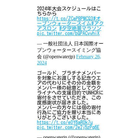
2024年大会スケジュールはこ
ちらから
https://t.co/ZCePBPMCQ3
#オ
ープンウォータースイム
#アク
アスロン
#夕空絶景マラソン
pic.twitter.com/bQPACvvhiX
— 一般社団法人 日本国際オー
プンウォータースイミング協
会 (@openwaterjp)
February 26,
2024
ゴールド、プラチナメンバー
を対象にお渡しする記念ウエ
アの代わりにその分の金額を
メンバー様の総意としてウク
ライナへの支援目的でUNHCRに
寄付をさせていただき、この
度感謝状が届きました。
メンバーの方々には個の寄付
行為にご協力を賜り本当にあ
りがとうございました。
https://t.co/eOY6aR0k7u
pic.twitter.com/2e2j5zPq6E
— openwaterjp (@openwaterjp)