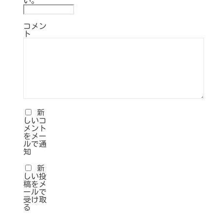
い。
コメン
ト
新
しいコ
メント
をメー
ルで通
知
新
しい投
稿をメ
ールで
受け取
る