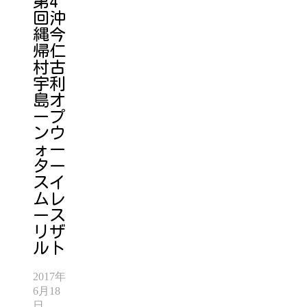
第4
回沖
縄今
帰仁
村古
宇利
島オ
ープ
ンウ
ォー
ター
スイ
ムレ
ース
リザ
ルト
2017年
6月18
日