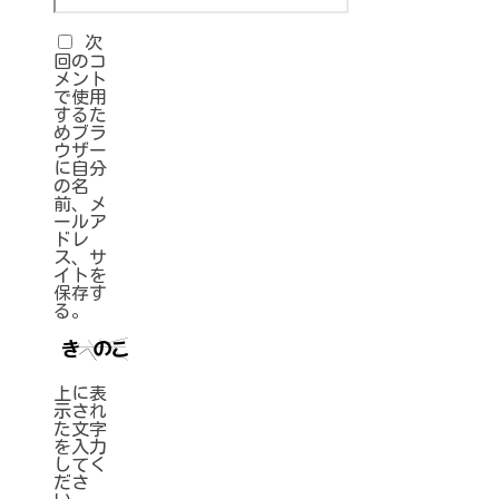
次
回のコ
メント
で使用
するた
めブラ
ウザー
に自分
の名
前、メ
ールア
ドレ
ス、サ
イトを
保存す
る。
上に表
示され
た文字
を入力
してく
ださ