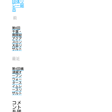
団体リ
レー総
合
前
第6回
千葉・
南房総
アクア
スロン
大会リ
ザルト
最近
第4回横
須賀オ
ープン
ウォー
タース
イムレ
ースリ
ザルト
コメ
ント
を残