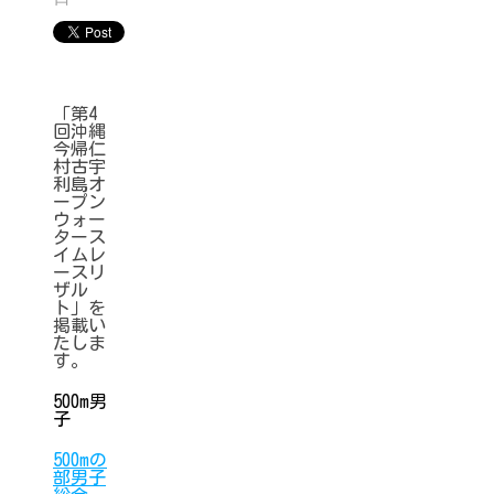
「第4
回沖縄
今帰仁
村古宇
利島オ
ープン
ウォー
タース
イムレ
ースリ
ザル
ト」を
掲載い
たしま
す。
500m男
子
500mの
部男子