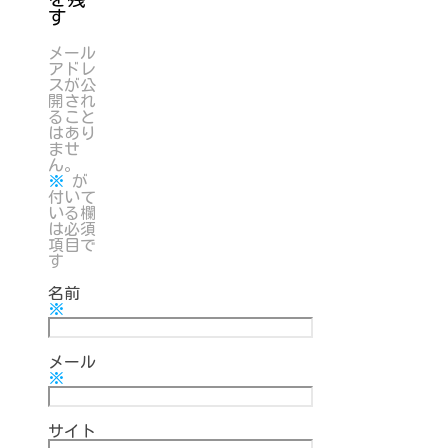
す
メール
アドレ
スが公
開され
ること
はあり
ませ
ん。
※
が
付いて
いる欄
は必須
項目で
す
名前
※
メール
※
サイト