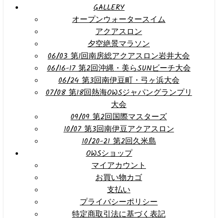
GALLERY
オープンウォータースイム
アクアスロン
夕空絶景マラソン
06/03 第1回南房総アクアスロン岩井大会
06/16-17 第2回沖縄・美らSUNビーチ大会
06/24 第3回南伊豆町・弓ヶ浜大会
07/08 第18回熱海OWSジャパングランプリ
大会
09/09 第2回国際マスターズ
10/07 第3回南伊豆アクアスロン
10/20-21 第2回久米島
OWSショップ
マイアカウント
お買い物カゴ
支払い
プライバシーポリシー
特定商取引法に基づく表記