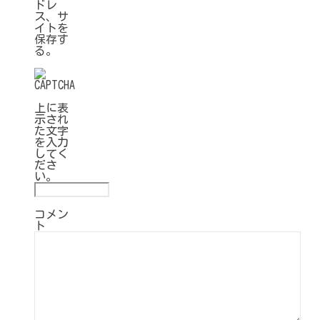
ドレ
ス、サ
イトを
保存す
る。
上に表
示され
た文字
を入力
してく
ださ
い。
コメン
ト