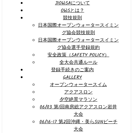
JIOWSAについて
OWSとは？
競技規則
日本国際オープンウォータースイミン
グ協会競技規則
日本国際オープンウォータースイミン
グ協会選手登録規約
安全政策（SAFETY POLICY）
全大会共通ルール
登録手続きのご案内
GALLERY
オープンウォータースイム
アクアスロン
夕空絶景マラソン
06/03 第1回南房総アクアスロン岩井
大会
06/16-17 第2回沖縄・美らSUNビーチ
大会