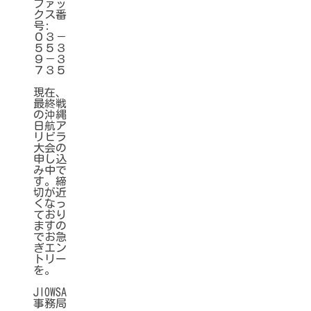
ファッ
クス番
号:
０３－
５５３
９－３
７３５
現在、
最終戦
の沖縄
日航ア
リビラ
大会の
申し込
み中で
す。締
切が近
くなっ
ており
ますの
でお急
ぎエン
トリー
を。
JIOWSA
事務局