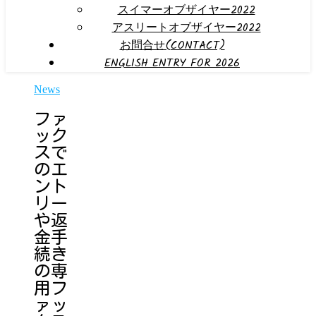
スイマーオブザイヤー2022
アスリートオブザイヤー2022
お問合せ(CONTACT)
ENGLISH ENTRY FOR 2026
News
ファ
ック
スで
のエ
ント
リー
や返
金手
続き
の専
用フ
ァッ