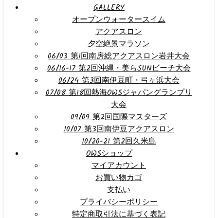
GALLERY
オープンウォータースイム
アクアスロン
夕空絶景マラソン
06/03 第1回南房総アクアスロン岩井大会
06/16-17 第2回沖縄・美らSUNビーチ大会
06/24 第3回南伊豆町・弓ヶ浜大会
07/08 第18回熱海OWSジャパングランプリ
大会
09/09 第2回国際マスターズ
10/07 第3回南伊豆アクアスロン
10/20-21 第2回久米島
OWSショップ
マイアカウント
お買い物カゴ
支払い
プライバシーポリシー
特定商取引法に基づく表記