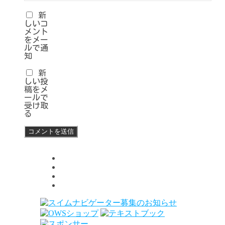
新
しいコ
メント
をメー
ルで通
知
新
しい投
稿をメ
ールで
受け取
る