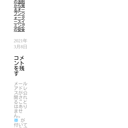
の法則
から見
るオー
プンウ
ォータ
ースイ
ミング
の安全
2021年
3月8日
コメ
ント
を残
す
メール
アドレ
スが公
開され
ること
はあり
ませ
ん。
※
が
付いて