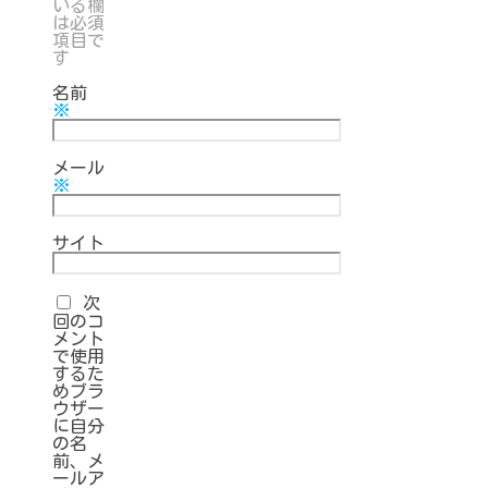
いる欄
は必須
項目で
す
名前
※
メール
※
サイト
次
回のコ
メント
で使用
するた
めブラ
ウザー
に自分
の名
前、メ
ールア