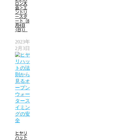
ロン大
会＞エ
ントリ
ースタ
ート（6
月4日
(日)）
2023年
2月3日
ヒヤリ
ハット