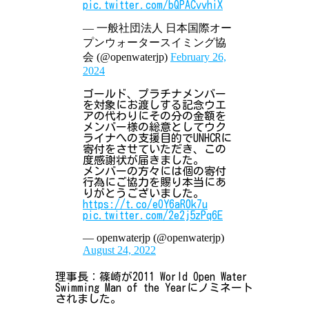
pic.twitter.com/bQPACvvhiX
— 一般社団法人 日本国際オー
プンウォータースイミング協
会 (@openwaterjp)
February 26,
2024
ゴールド、プラチナメンバー
を対象にお渡しする記念ウエ
アの代わりにその分の金額を
メンバー様の総意としてウク
ライナへの支援目的でUNHCRに
寄付をさせていただき、この
度感謝状が届きました。
メンバーの方々には個の寄付
行為にご協力を賜り本当にあ
りがとうございました。
https://t.co/eOY6aR0k7u
pic.twitter.com/2e2j5zPq6E
— openwaterjp (@openwaterjp)
August 24, 2022
理事長：篠崎が2011 World Open Water
Swimming Man of the Yearにノミネート
されました。