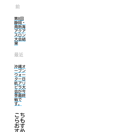
前
第8回
静岡・
南熱海
アクア
スロン
大会結
果
最近
沖縄オ
ープン
ウォー
ター日
航アリ
ビラ大
会が今
季最終
戦で
す。
こち
らも
おす
すめ