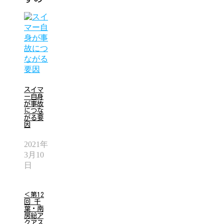
スイマ
ー自身
が事故
につな
がる要
因
2021年
3月10
日
＜第12
回 千
葉・南
房総ア
クアス