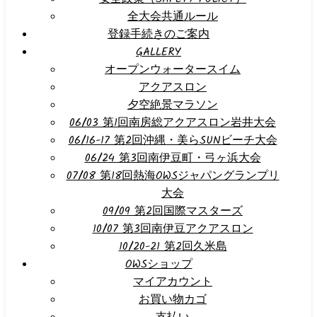
全大会共通ルール
登録手続きのご案内
GALLERY
オープンウォータースイム
アクアスロン
夕空絶景マラソン
06/03 第1回南房総アクアスロン岩井大会
06/16-17 第2回沖縄・美らSUNビーチ大会
06/24 第3回南伊豆町・弓ヶ浜大会
07/08 第18回熱海OWSジャパングランプリ
大会
09/09 第2回国際マスターズ
10/07 第3回南伊豆アクアスロン
10/20-21 第2回久米島
OWSショップ
マイアカウント
お買い物カゴ