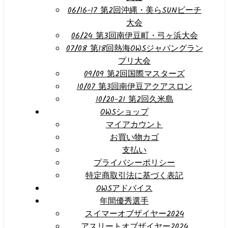
06/16-17 第2回沖縄・美らSUNビーチ
大会
06/24 第3回南伊豆町・弓ヶ浜大会
07/08 第18回熱海OWSジャパングラン
プリ大会
09/09 第2回国際マスターズ
10/07 第3回南伊豆アクアスロン
10/20-21 第2回久米島
OWSショップ
マイアカウント
お買い物カゴ
支払い
プライバシーポリシー
特定商取引法に基づく表記
OWSアドバイス
年間優秀選手
スイマーオブザイヤー2024
アスリートオブザイヤー2024