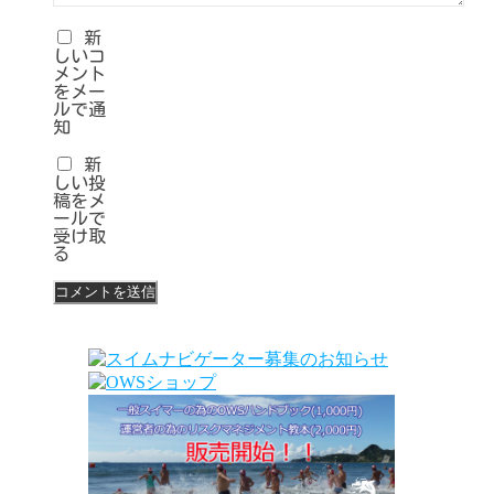
新
しいコ
メント
をメー
ルで通
知
新
しい投
稿をメ
ールで
受け取
る