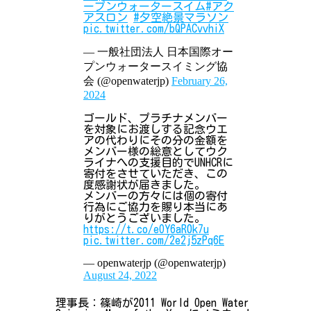
ープンウォータースイム
#アク
アスロン
#夕空絶景マラソン
pic.twitter.com/bQPACvvhiX
— 一般社団法人 日本国際オー
プンウォータースイミング協
会 (@openwaterjp)
February 26,
2024
ゴールド、プラチナメンバー
を対象にお渡しする記念ウエ
アの代わりにその分の金額を
メンバー様の総意としてウク
ライナへの支援目的でUNHCRに
寄付をさせていただき、この
度感謝状が届きました。
メンバーの方々には個の寄付
行為にご協力を賜り本当にあ
りがとうございました。
https://t.co/eOY6aR0k7u
pic.twitter.com/2e2j5zPq6E
— openwaterjp (@openwaterjp)
August 24, 2022
理事長：篠崎が2011 World Open Water