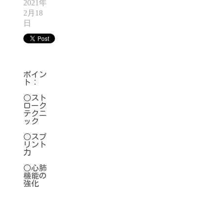
2021年
2月18
日
ポイン
ト：
○スト
ローク
テクニ
ック
○スプ
リント
力
○心肺
機能の
強化
DISTANCE
STROKE
TIME