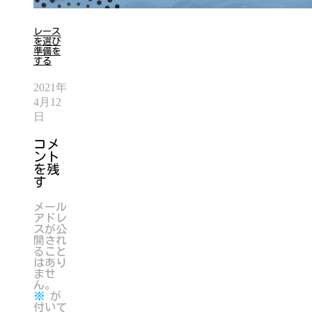
レース
を選び
準備を
する
2021年
4月12
日
コメ
ント
を残
す
メール
アドレ
スが公
開され
ること
はあり
ませ
ん。
※
が
付いて