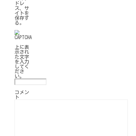
ドレ
ス、サ
イトを
保存す
る。
上に表
示され
た文字
を入力
してく
ださ
い。
コメン
ト