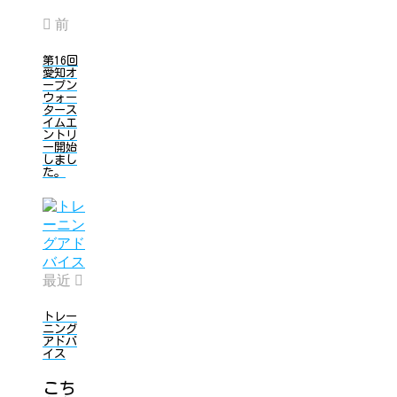
前
第16回
愛知オ
ープン
ウォー
タース
イムエ
ントリ
ー開始
しまし
た。
最近
トレー
ニング
アドバ
イス
こち