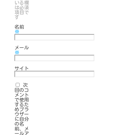
いる欄
は必須
項目で
す
名前
※
メール
※
サイト
次
回のコ
メント
で使用
するた
めブラ
ウザー
に自分
の名
前、メ
ールア