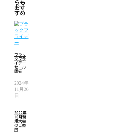
らも
おす
すめ
ブラッ
クフラ
イデー
セール
開催
2024年
11月26
日
2022年
10月新
規大会
のご案
内