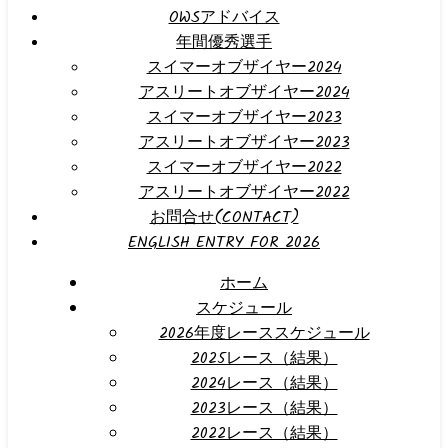
OWSアドバイス
年間優秀選手
スイマーオブザイヤー2024
アスリートオブザイヤー2024
スイマーオブザイヤー2023
アスリートオブザイヤー2023
スイマーオブザイヤー2022
アスリートオブザイヤー2022
お問合せ(CONTACT)
ENGLISH ENTRY FOR 2026
ホーム
スケジュール
2026年度レーススケジュール
2025レース（結果）
2024レース（結果）
2023レース（結果）
2022レース（結果）