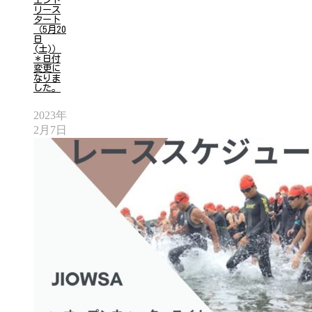
エント
リース
タート
（5月20
日
(土)）
＊日付
変更に
なりま
した。
2023年
2月7日