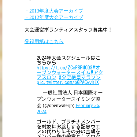
・2013年度大会アーカイブ
・2012年度大会アーカイブ
大会運営ボランティアスタッフ募集中！
登録用紙はこちら
2024年大会スケジュールはこ
ちらから
https://t.co/ZCePBPMCQ3
#オ
ープンウォータースイム
#アク
アスロン
#夕空絶景マラソン
pic.twitter.com/bQPACvvhiX
— 一般社団法人 日本国際オー
プンウォータースイミング協
会 (@openwaterjp)
February 26,
2024
ゴールド、プラチナメンバー
を対象にお渡しする記念ウエ
アの代わりにその分の金額を
メンバー様の総意としてウク