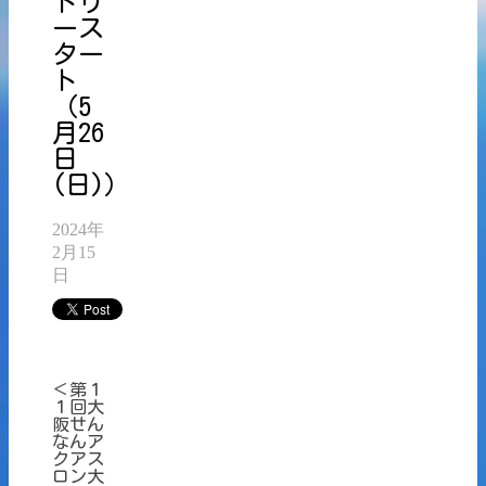
トリ
ース
ター
ト
（5
月26
日
(日)）
2024年
2月15
日
＜第１
１回大
阪せん
なんア
クアス
ロン大