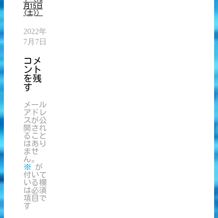
月15日
(土)）
2022年
7月7日
コメ
ント
を残
す
メール
アドレ
スが公
開され
ること
はあり
ませ
ん。
※
が
付いて
いる欄
は必須
項目で
す