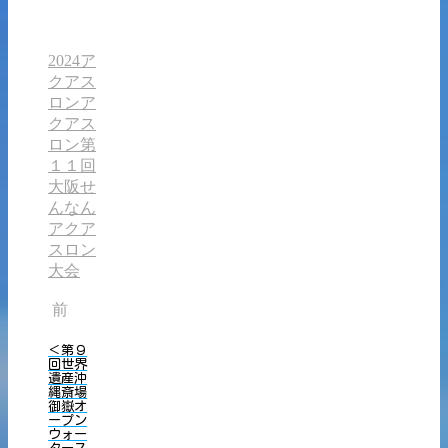
2024ア
クアス
ロン
ア
クアス
ロン
第
１１回
大阪せ
んなん
アクア
スロン
大会
前
＜第９
回世界
遺産沖
縄斎場
御嶽オ
ープン
ウォー
タース