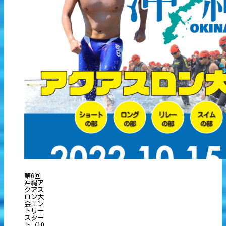
第6回
沖縄ア
クアス
ロン大
会エン
トリー
スター
ト（10