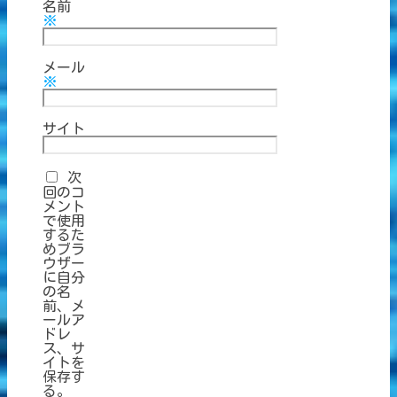
名前
※
メール
※
サイト
次
回のコ
メント
で使用
するた
めブラ
ウザー
に自分
の名
前、メ
ールア
ドレ
ス、サ
イトを
保存す
る。