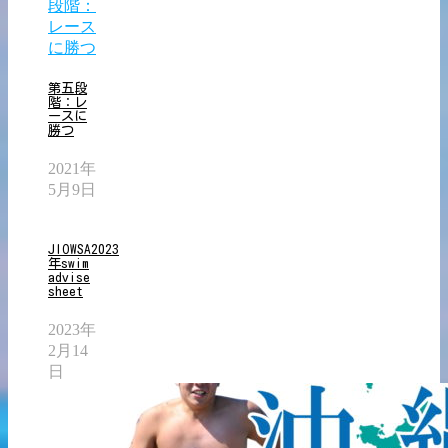
第五段
階：レ
ースに
勝つ
2021年
5月9日
JIOWSA2023
年swim
advise
sheet
2023年
2月14
日