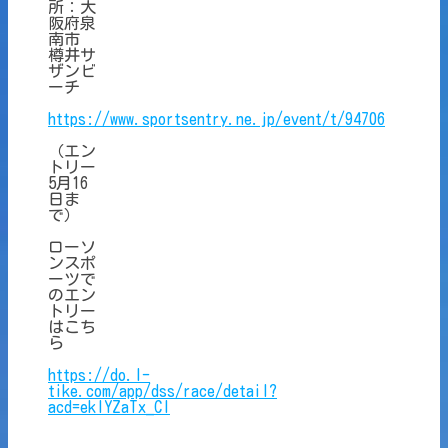
所：大
阪府泉
南市
樽井サ
ザンビ
ーチ
https://www.sportsentry.ne.jp/event/t/94706
（エン
トリー
5月16
日ま
で）
ローソ
ンスポ
ーツで
のエン
トリー
はこち
ら
https://do.l-
tike.com/app/dss/race/detail?
acd=eklYZaTx_CI