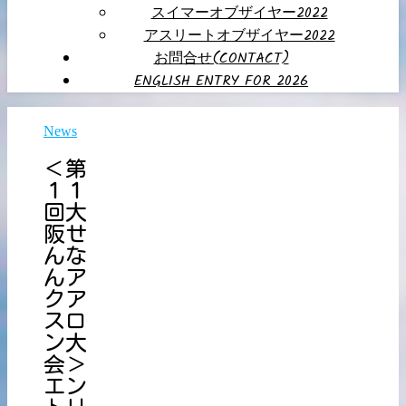
スイマーオブザイヤー2022
アスリートオブザイヤー2022
お問合せ(CONTACT)
ENGLISH ENTRY FOR 2026
News
＜第
１１
回大
阪せ
んな
んア
クア
スロ
ン大
会＞
エン