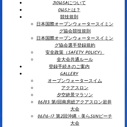
JIOWSAについて
OWSとは？
競技規則
日本国際オープンウォータースイミン
グ協会競技規則
日本国際オープンウォータースイミン
グ協会選手登録規約
安全政策（SAFETY POLICY）
全大会共通ルール
登録手続きのご案内
GALLERY
オープンウォータースイム
アクアスロン
夕空絶景マラソン
06/03 第1回南房総アクアスロン岩井
大会
06/16-17 第2回沖縄・美らSUNビーチ
大会