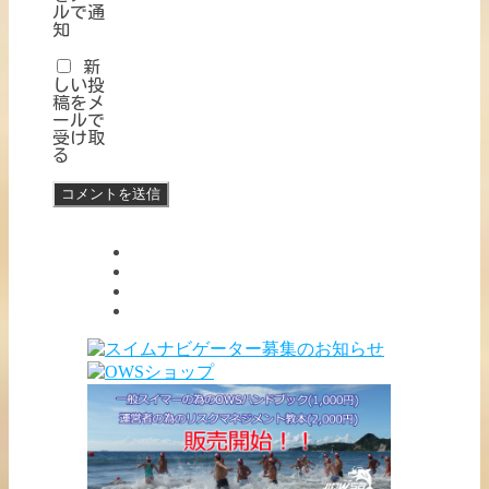
ルで通
知
新
しい投
稿をメ
ールで
受け取
る