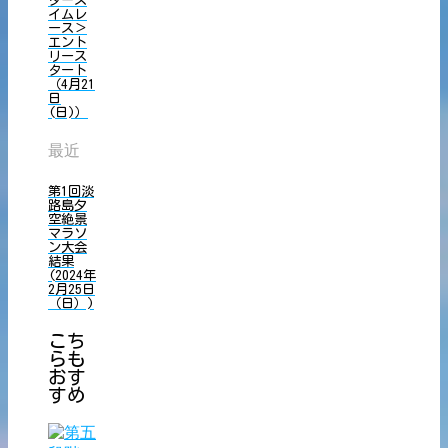
イムレ
ース＞
エント
リース
タート
（4月21
日
(日)）
最近
第1回淡
路島夕
空絶景
マラソ
ン大会
結果
(2024年
2月25日
（日）)
こち
らも
おす
すめ