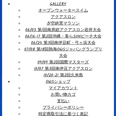
GALLERY
オープンウォータースイム
アクアスロン
夕空絶景マラソン
06/03 第1回南房総アクアスロン岩井大会
06/16-17 第2回沖縄・美らSUNビーチ大会
06/24 第3回南伊豆町・弓ヶ浜大会
07/08 第18回熱海OWSジャパングランプリ
大会
09/09 第2回国際マスターズ
10/07 第3回南伊豆アクアスロン
10/20-21 第2回久米島
OWSショップ
マイアカウント
お買い物カゴ
支払い
プライバシーポリシー
特定商取引法に基づく表記