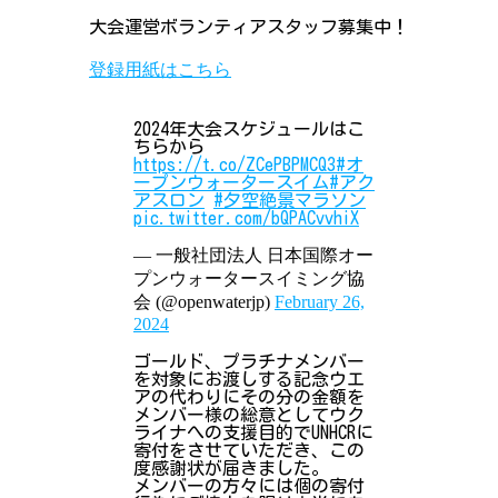
大会運営ボランティアスタッフ募集中！
登録用紙はこちら
2024年大会スケジュールはこ
ちらから
https://t.co/ZCePBPMCQ3
#オ
ープンウォータースイム
#アク
アスロン
#夕空絶景マラソン
pic.twitter.com/bQPACvvhiX
— 一般社団法人 日本国際オー
プンウォータースイミング協
会 (@openwaterjp)
February 26,
2024
ゴールド、プラチナメンバー
を対象にお渡しする記念ウエ
アの代わりにその分の金額を
メンバー様の総意としてウク
ライナへの支援目的でUNHCRに
寄付をさせていただき、この
度感謝状が届きました。
メンバーの方々には個の寄付