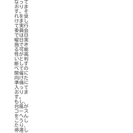
なって
おりま
す。そ
れを受
けまし
て実行
委員会
では日
曜日実
施でき
る可能
性が高
いと判
断しす
べての
開催に
向けた
準備に
入って
おりま
す。
もし、
台風が
コース
をへん
こうし
たり、
停滞し