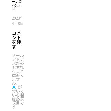
ーンの
お知ら
せ
2023年
4月8日
コメ
ント
を残
す
メール
アドレ
スが公
開され
ること
はあり
ませ
ん。
※
が
付いて
いる欄
は必須
項目で
す