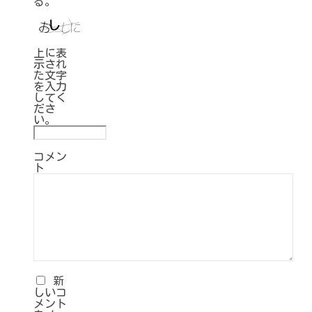
る。
上に表
示され
た文字
を入力
してく
ださ
い。
コメン
ト
新
しいコ
メント