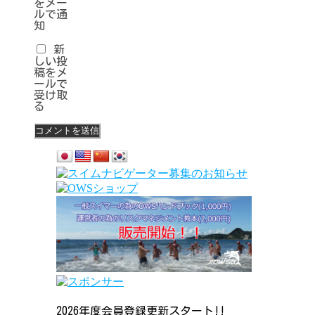
をメー
ルで通
知
新
しい投
稿をメ
ールで
受け取
る
2026年度会員登録更新スタート!!