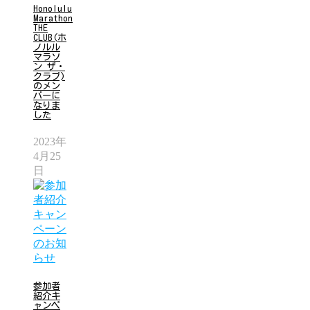
Honolulu
Marathon
THE
CLUB(ホ
ノルル
マラソ
ン ザ・
クラブ)
のメン
バーに
なりま
した
2023年
4月25
日
参加者
紹介キ
ャンペ