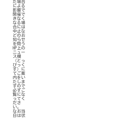
た場合
による
影響で
開催で
きなく
なる場
合には
中止な
どのお
知らせ
を問う
HP上の
ニュー
ス欄
（とっ
ぴっく
す）に
てご案
内をい
たしま
すので
必ずご
覧にな
ってく
ださ
い。
なお当
日は状