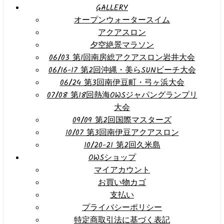
GALLERY
オープンウォータースイム
アクアスロン
夕空絶景マラソン
06/03 第1回南房総アクアスロン岩井大会
06/16-17 第2回沖縄・美らSUNビーチ大会
06/24 第3回南伊豆町・弓ヶ浜大会
07/08 第18回熱海OWSジャパングランプリ
大会
09/09 第2回国際マスターズ
10/07 第3回南伊豆アクアスロン
10/20-21 第2回久米島
OWSショップ
マイアカウント
お買い物カゴ
支払い
プライバシーポリシー
特定商取引法に基づく表記