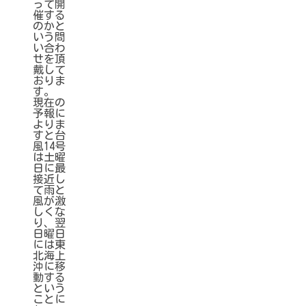
って開
催する
のかと
いう問
い合わ
せを頂
戴して
おりま
す。
現在の
予報に
よりま
すと台
風14号
は土曜
日に最
接近し
て雨と
風が激
しくな
り、翌
日曜日
には東
北海上
沖に移
動する
という
ことに