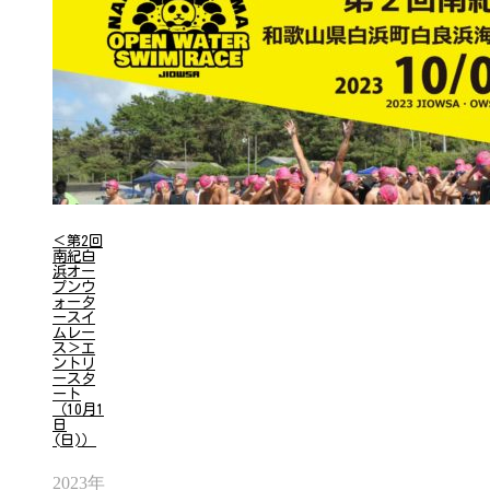
＜第2回
南紀白
浜オー
プンウ
ォータ
ースイ
ムレー
ス＞エ
ントリ
ースタ
ート
（10月1
日
(日)）
2023年