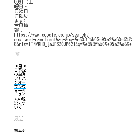
0091（土
曜日・
日曜日
に限り
ます）
台風情
報：
https://www.google.co.jp/search?
sourceid=navclient&aq=&oq=%e5%8f%b0%e9%a2%a8%e6%8
8&rlz=1T4VRHB_jaJP620JP621&q=%e5%8f%b0%e9%a2%a8%
前
10月18
日予定
の熱海
ジャパ
ンオー
プンウ
ォータ
ースイ
ムの現
況につ
いて
最近
熱海ジ