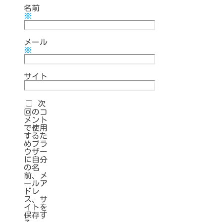
名前
※
メール
※
サイト
次
回のコ
メント
で使用
するた
めブラ
ウザー
に自分
の名
前、メ
ールア
ドレ
ス、サ
イトを
保存す