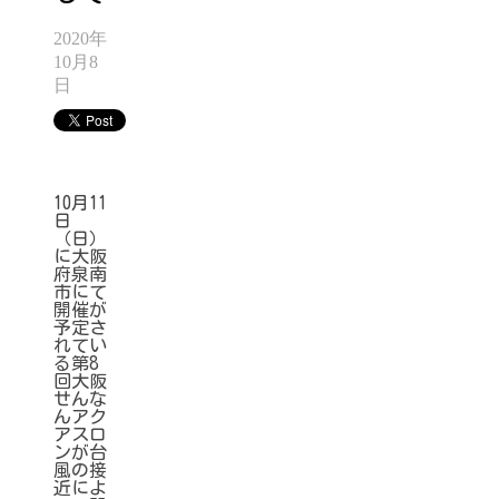
2020年
10月8
日
10月11
日
（日）
に大阪
府泉南
市にて
開催が
予定さ
れてい
る第8
回大阪
せんな
んアク
アスロ
ンが台
風の接
近によ