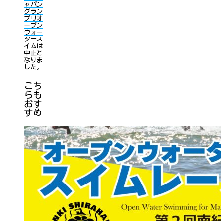
ャパン
グラン
プリオ
ープン
ウォー
タース
イムは
中止と
なりま
した。
こち
らも
おす
すめ