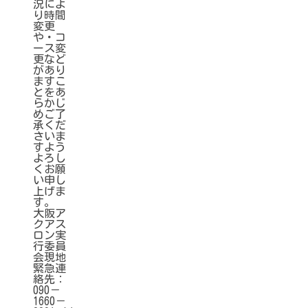
況によ
り時間
変更
や・コ
ース変
更など
があり
ますこ
とをあ
らかじ
めご了
承くだ
さいま
すよう
よろし
くお願
い申し
上げま
す。
大阪ア
クアス
ロン実
行委員
会現地
緊急連
絡先：
090－
1660－