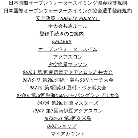
日本国際オープンウォータースイミング協会競技規則
日本国際オープンウォータースイミング協会選手登録規約
安全政策（SAFETY POLICY）
全大会共通ルール
登録手続きのご案内
GALLERY
オープンウォータースイム
アクアスロン
夕空絶景マラソン
06/03 第1回南房総アクアスロン岩井大会
06/16-17 第2回沖縄・美らSUNビーチ大会
06/24 第3回南伊豆町・弓ヶ浜大会
07/08 第18回熱海OWSジャパングランプリ大会
09/09 第2回国際マスターズ
10/07 第3回南伊豆アクアスロン
10/20-21 第2回久米島
OWSショップ
マイアカウント