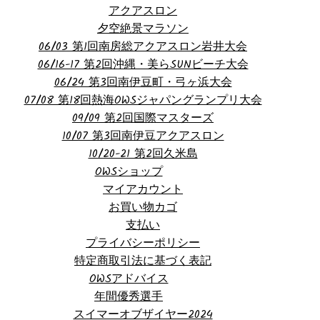
アクアスロン
夕空絶景マラソン
06/03 第1回南房総アクアスロン岩井大会
06/16-17 第2回沖縄・美らSUNビーチ大会
06/24 第3回南伊豆町・弓ヶ浜大会
07/08 第18回熱海OWSジャパングランプリ大会
09/09 第2回国際マスターズ
10/07 第3回南伊豆アクアスロン
10/20-21 第2回久米島
OWSショップ
マイアカウント
お買い物カゴ
支払い
プライバシーポリシー
特定商取引法に基づく表記
OWSアドバイス
年間優秀選手
スイマーオブザイヤー2024