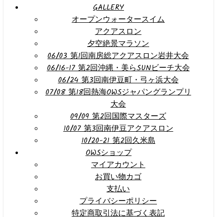
GALLERY
オープンウォータースイム
アクアスロン
夕空絶景マラソン
06/03 第1回南房総アクアスロン岩井大会
06/16-17 第2回沖縄・美らSUNビーチ大会
06/24 第3回南伊豆町・弓ヶ浜大会
07/08 第18回熱海OWSジャパングランプリ
大会
09/09 第2回国際マスターズ
10/07 第3回南伊豆アクアスロン
10/20-21 第2回久米島
OWSショップ
マイアカウント
お買い物カゴ
支払い
プライバシーポリシー
特定商取引法に基づく表記