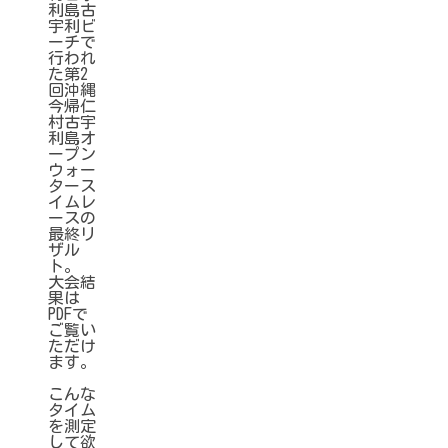
利島古
宇利ビ
ーチで
行われ
た第2
回沖縄
今帰仁
村古宇
利島オ
ープン
ウォー
タース
イムレ
ースの
最終リ
ザル
ト。
大会結
果は
PDFで
ご覧い
ただけ
ます。
こんな
タイム
を測定
して欲