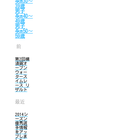
4km30〜
39歳
男子
4km40〜
49歳
男子
4km50〜
59歳
前
第2回横
須賀オ
ープン
ウォー
タース
イムレ
ース リ
ザルト
最近
2014シ
ーズン
優秀選
手情報
をアッ
プしま