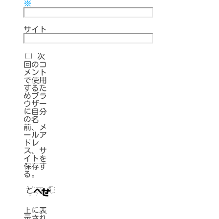
※
サイト
次
回のコ
メント
で使用
するた
めブラ
ウザー
に自分
の名
前、メ
ールア
ドレ
ス、サ
イトを
保存す
る。
上に表
示され