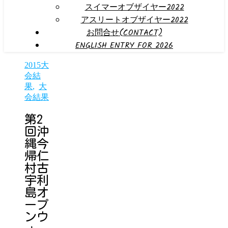
スイマーオブザイヤー2022
アスリートオブザイヤー2022
お問合せ(CONTACT)
ENGLISH ENTRY FOR 2026
2015大
会結
果
,
大
会結果
第2
回沖
縄今
帰仁
村古
宇利
島オ
ープ
ンウ