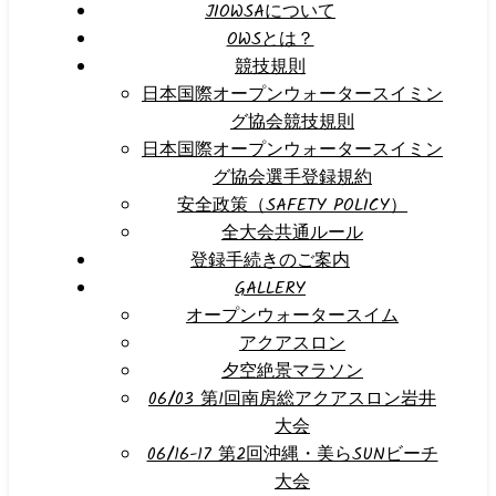
JIOWSAについて
OWSとは？
競技規則
日本国際オープンウォータースイミン
グ協会競技規則
日本国際オープンウォータースイミン
グ協会選手登録規約
安全政策（SAFETY POLICY）
全大会共通ルール
登録手続きのご案内
GALLERY
オープンウォータースイム
アクアスロン
夕空絶景マラソン
06/03 第1回南房総アクアスロン岩井
大会
06/16-17 第2回沖縄・美らSUNビーチ
大会