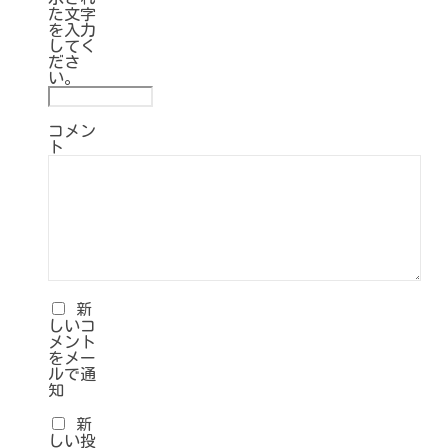
た文字
を入力
してく
ださ
い。
コメン
ト
新
しいコ
メント
をメー
ルで通
知
新
しい投