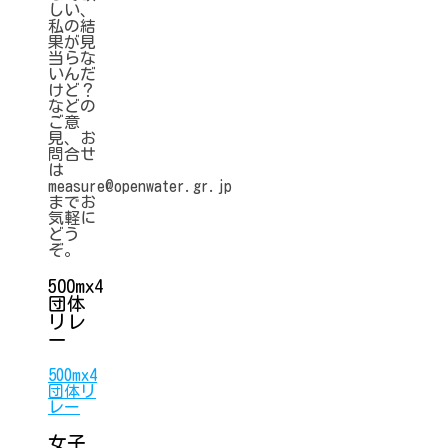
しい、
私の結
果が見
当らな
いんだ
けど？
などの
ご意
見、お
問合せ
は
measure@openwater.gr.jp
までお
気軽に
どう
ぞ。
500mx4
団体
リレ
ー
500mx4
団体リ
レー
女子