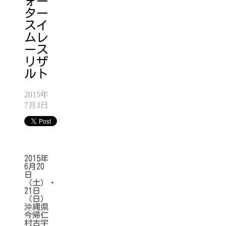
ォー
ター
スイ
ムレ
ース
リザ
ルト
2015年
7月3日
2015年
6月20
日
（土）・
21日
（日）
沖縄県
今帰仁
村古宇