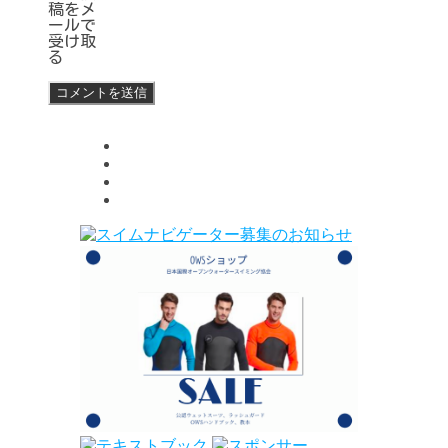
稿をメ
ールで
受け取
る