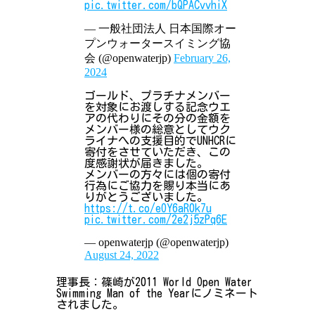
pic.twitter.com/bQPACvvhiX
— 一般社団法人 日本国際オー
プンウォータースイミング協
会 (@openwaterjp)
February 26,
2024
ゴールド、プラチナメンバー
を対象にお渡しする記念ウエ
アの代わりにその分の金額を
メンバー様の総意としてウク
ライナへの支援目的でUNHCRに
寄付をさせていただき、この
度感謝状が届きました。
メンバーの方々には個の寄付
行為にご協力を賜り本当にあ
りがとうございました。
https://t.co/eOY6aR0k7u
pic.twitter.com/2e2j5zPq6E
— openwaterjp (@openwaterjp)
August 24, 2022
理事長：篠崎が2011 World Open Water
Swimming Man of the Yearにノミネート
されました。