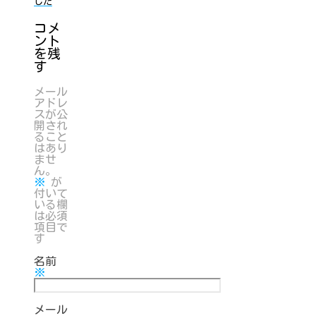
した
コメ
ント
を残
す
メール
アドレ
スが公
開され
ること
はあり
ませ
ん。
※
が
付いて
いる欄
は必須
項目で
す
名前
※
メール