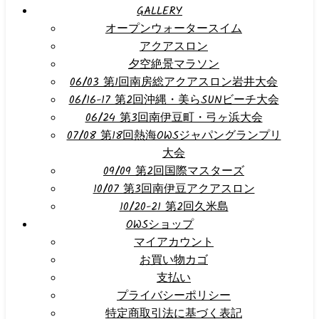
GALLERY
オープンウォータースイム
アクアスロン
夕空絶景マラソン
06/03 第1回南房総アクアスロン岩井大会
06/16-17 第2回沖縄・美らSUNビーチ大会
06/24 第3回南伊豆町・弓ヶ浜大会
07/08 第18回熱海OWSジャパングランプリ
大会
09/09 第2回国際マスターズ
10/07 第3回南伊豆アクアスロン
10/20-21 第2回久米島
OWSショップ
マイアカウント
お買い物カゴ
支払い
プライバシーポリシー
特定商取引法に基づく表記