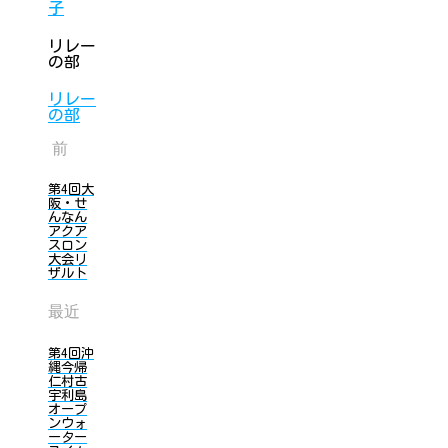
子
リレー
の部
リレー
の部
前
第4回大
阪・せ
んなん
アクア
スロン
大会リ
ザルト
最近
第4回沖
縄今帰
仁村古
宇利島
オープ
ンウォ
ーター