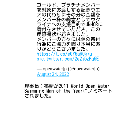
ゴールド、プラチナメンバー
を対象にお渡しする記念ウエ
アの代わりにその分の金額を
メンバー様の総意としてウク
ライナへの支援目的でUNHCRに
寄付をさせていただき、この
度感謝状が届きました。
メンバーの方々には個の寄付
行為にご協力を賜り本当にあ
りがとうございました。
https://t.co/eOY6aR0k7u
pic.twitter.com/2e2j5zPq6E
— openwaterjp (@openwaterjp)
August 24, 2022
理事長：篠崎が2011 World Open Water
Swimming Man of the Yearにノミネート
されました。