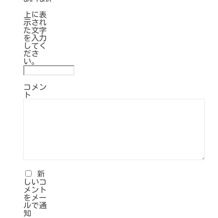
上に表
示され
た文字
を入力
してく
ださ
い。
コメン
ト
新
しいコ
メント
をメー
ルで通
知