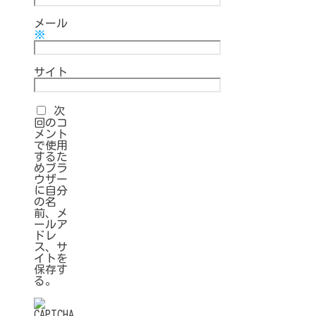
メール
※
サイト
次
回のコ
メント
で使用
するた
めブラ
ウザー
に自分
の名
前、メ
ールア
ドレ
ス、サ
イトを
保存す
る。