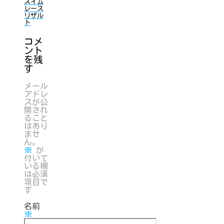
スイム
レース
リザル
ト
コメ
ント
を残
す
メール
アドレ
スが公
開され
ること
はあり
ませ
ん。
※
が
付いて
いる欄
は必須
項目で
す
名前
※