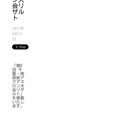
会リ
ザル
ト
2017年
6月12
日
「第6
回 千
葉・南
房総ア
クアス
ロン大
会リザ
ルト」
を掲載
いたし
ます。