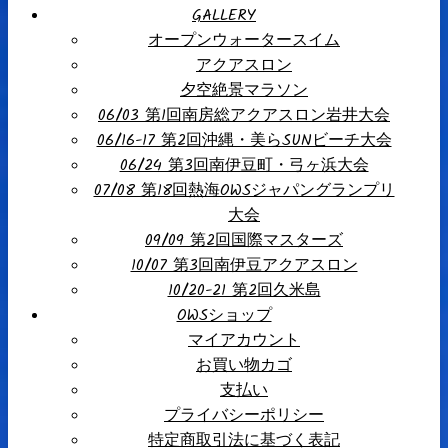
GALLERY
オープンウォータースイム
アクアスロン
夕空絶景マラソン
06/03 第1回南房総アクアスロン岩井大会
06/16-17 第2回沖縄・美らSUNビーチ大会
06/24 第3回南伊豆町・弓ヶ浜大会
07/08 第18回熱海OWSジャパングランプリ
大会
09/09 第2回国際マスターズ
10/07 第3回南伊豆アクアスロン
10/20-21 第2回久米島
OWSショップ
マイアカウント
お買い物カゴ
支払い
プライバシーポリシー
特定商取引法に基づく表記