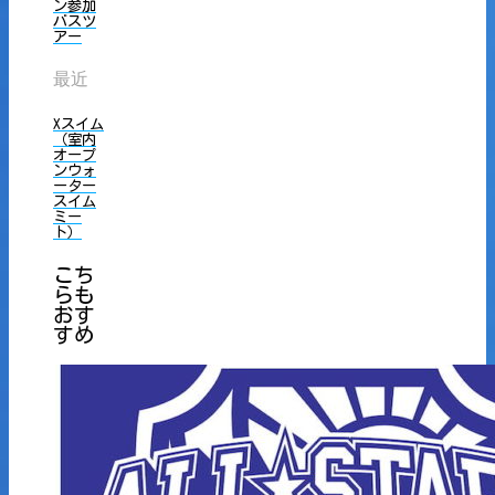
ン参加
バスツ
アー
最近
Xスイム
（室内
オープ
ンウォ
ーター
スイム
ミー
ト）
こち
らも
おす
すめ