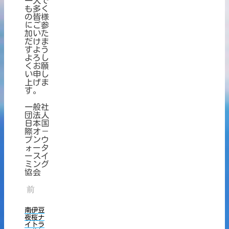
一人で
も多く
の皆様
にご参
加いた
だけま
すよう
よろし
くお願
い申し
上げま
す。
一般社
団法人
日本国
際オ－
プンウ
ォータ
ースイ
ミング
協会
前
南伊豆
夜桜ナ
イトラ