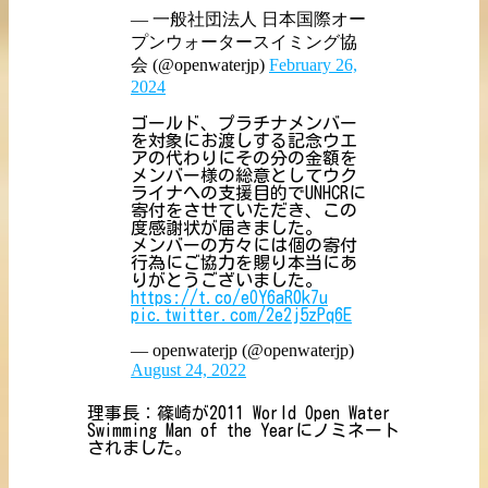
— 一般社団法人 日本国際オー
プンウォータースイミング協
会 (@openwaterjp)
February 26,
2024
ゴールド、プラチナメンバー
を対象にお渡しする記念ウエ
アの代わりにその分の金額を
メンバー様の総意としてウク
ライナへの支援目的でUNHCRに
寄付をさせていただき、この
度感謝状が届きました。
メンバーの方々には個の寄付
行為にご協力を賜り本当にあ
りがとうございました。
https://t.co/eOY6aR0k7u
pic.twitter.com/2e2j5zPq6E
— openwaterjp (@openwaterjp)
August 24, 2022
理事長：篠崎が2011 World Open Water
Swimming Man of the Yearにノミネート
されました。