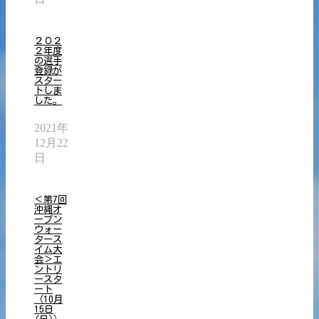
２０２
２年度
の選手
登録が
スター
トしま
した。
2021年
12月22
日
＜第7回
沖縄オ
ープン
ウォー
タース
イム大
会＞エ
ントリ
ースタ
ート
（10月
15日