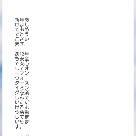
新年あ
けまし
ておめ
でとう
ござい
ます。
2012年
も安全
で安心
してオ
ープン
ウォー
タース
イミン
グを楽
しんで
いただ
けるよ
う活動
してま
いりま
す。