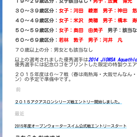
１９～２９歳区分：女子該当なし・
男子：法貴 博光
３０～３９歳区分：
女子：河田 綾恵 男子：神田 悠
４０～４９歳区分：
女子：米沢 美穂 男子：橋本 寿
５０～５９歳区分：
女子：奥田 由美子
男子：該当な
６０～６９歳区分：
若林 敦子 男子：河井 凡
７０歳以上の分：男女とも該当なし
以上の選考されました優秀選手は
2014 JIOWSA Aquathlo
優秀選手には記念ロゴをプリントした限定の特製ウエア
２０１５年度は６～７戦（春は南熱海・大阪せんなん・
ン）の予定で準備中です。
前
２０１５アクアスロンシリーズ戦エントリー開始しました。
最近
2015年度オープンウォータースイム公式戦エントリースタート