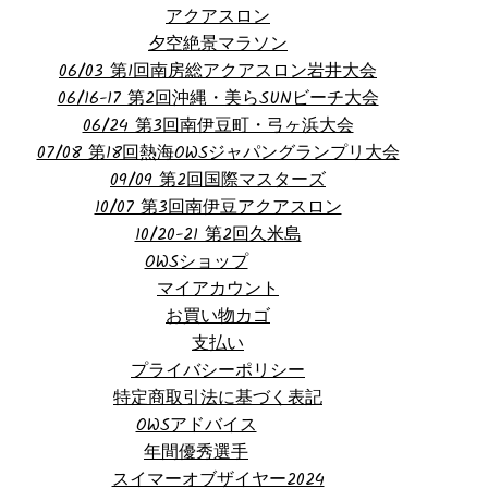
アクアスロン
夕空絶景マラソン
06/03 第1回南房総アクアスロン岩井大会
06/16-17 第2回沖縄・美らSUNビーチ大会
06/24 第3回南伊豆町・弓ヶ浜大会
07/08 第18回熱海OWSジャパングランプリ大会
09/09 第2回国際マスターズ
10/07 第3回南伊豆アクアスロン
10/20-21 第2回久米島
OWSショップ
マイアカウント
お買い物カゴ
支払い
プライバシーポリシー
特定商取引法に基づく表記
OWSアドバイス
年間優秀選手
スイマーオブザイヤー2024