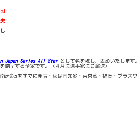
司
夫
し
n Japan Series All Star
として名を残し、表彰いたします。
を贈呈する予定です。（４月に選手宛にご郵送）
南房総sをすでに発表・秋は南知多・東京湾・福岡・プラスワ