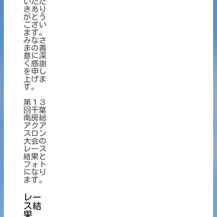
いただ
きあり
がとう
ござい
ます。
みなさ
まの善
意に深
く感謝
を申し
上げま
す。
第１３
回千葉
南房総
アクア
スロン
大会の
レース
結果と
フォト
になり
ます。
レー
ス結
果