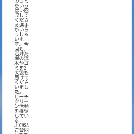
のゴミ
をいっ
ぱい回
収して
くださ
る選手
がいら
っしゃ
いま
す。今
回も、
岩井海
岸の流
木やゴ
ミを2
大袋も
届けて
くださ
いまし
た。
ビーチ
クリー
ン活動
を推奨
してい
る
JIOWSA
ご賛同