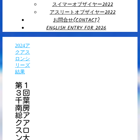
スイマーオブザイヤー2022
アスリートオブザイヤー2022
お問合せ(CONTACT)
ENGLISH ENTRY FOR 2026
2024ア
クアス
ロンシ
リーズ
結果
第１
３回
千葉
南房
総ア
クア
スロ
ン大