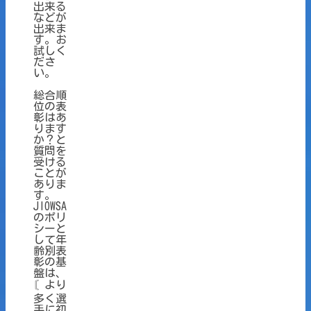
出来る
などが
出来ま
す。お
試しく
ださ
い。
総合順
位の表
彰はあ
ります
か？と
質問を
受ける
ことが
ありま
す。
JIOWSA
のポリ
シーと
して年
齢別表
彰の基
盤は、
〘より
多く選
手に初