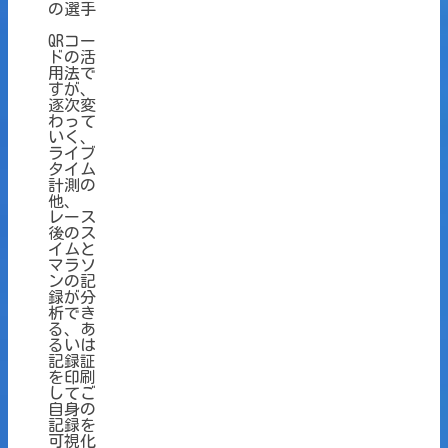
の選手
QRコー
ドの活
用法で
すが、
逐次変
わって
いく、
ライブ
タイム
計測の
他、
レース
後のス
イムと
マラソ
ンの記
録が分
析でき
る、あ
るいは
記録証
を印刷
してご
自身の
記録を
可視化