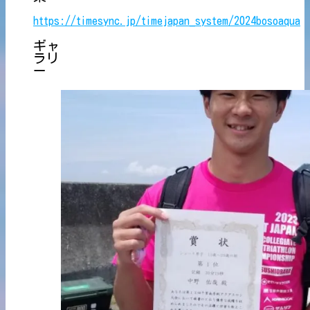
https://timesync.jp/timejapan_system/2024bosoaqua
ギャ
ラリ
ー