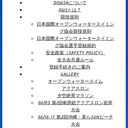
JIOWSAについて
OWSとは？
競技規則
日本国際オープンウォータースイミン
グ協会競技規則
日本国際オープンウォータースイミン
グ協会選手登録規約
安全政策（SAFETY POLICY）
全大会共通ルール
登録手続きのご案内
GALLERY
オープンウォータースイム
アクアスロン
夕空絶景マラソン
06/03 第1回南房総アクアスロン岩井
大会
06/16-17 第2回沖縄・美らSUNビーチ
大会