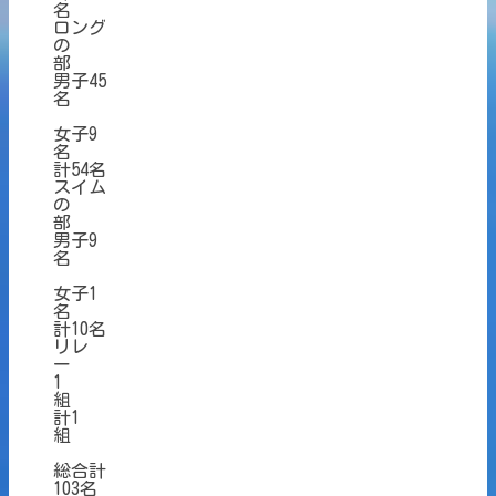
名
ロング
の
部
男子45
名
女子9
名
計54名
スイム
の
部
男子9
名
女子1
名
計10名
リレ
ー
1
組
計1
組
総合計
103名