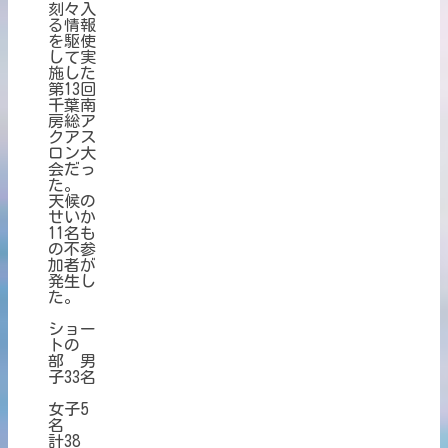
刻々入
る情報
を駆使
して実
施した
第13回
千葉南
房総ア
クアス
ロン大
会だっ
た。
天候の
せいか
11名も
の不参
加者が
発生し
た。
ショー
トの
部 男
子33名
女子5
名
計38