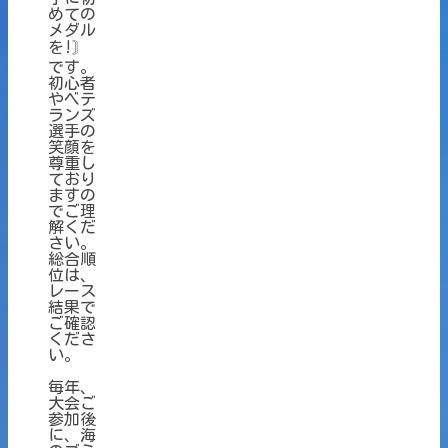
めての
メダル
を!〙
です。
初心者
やベテ
ランズ
選手の
笑顔を
尊重し
ており
ますの
でご理
解くだ
さい。
総合順
位は、
レース
結果で
ご確認
くださ
い。
毎年、
大会ご
参加後
に、海