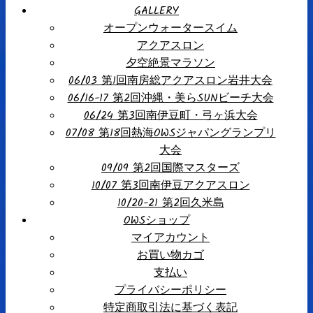
GALLERY
オープンウォータースイム
アクアスロン
夕空絶景マラソン
06/03 第1回南房総アクアスロン岩井大会
06/16-17 第2回沖縄・美らSUNビーチ大会
06/24 第3回南伊豆町・弓ヶ浜大会
07/08 第18回熱海OWSジャパングランプリ
大会
09/09 第2回国際マスターズ
10/07 第3回南伊豆アクアスロン
10/20-21 第2回久米島
OWSショップ
マイアカウント
お買い物カゴ
支払い
プライバシーポリシー
特定商取引法に基づく表記