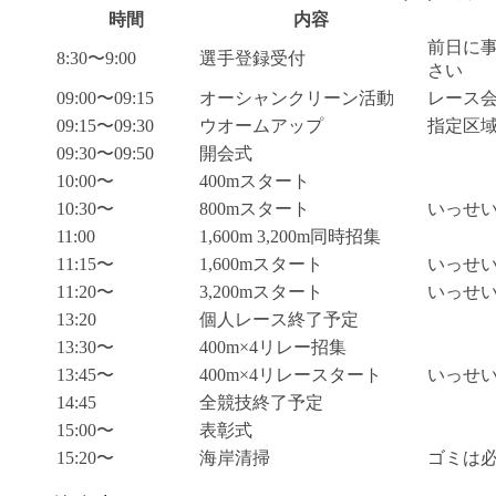
時間
内容
前日に
8:30〜9:00
選手登録受付
さい
09:00〜09:15
オーシャンクリーン活動
レース
09:15〜09:30
ウオームアップ
指定区
09:30〜09:50
開会式
10:00〜
400mスタート
10:30〜
800mスタート
いっせ
11:00
1,600m 3,200m同時招集
11:15〜
1,600mスタート
いっせ
11:20〜
3,200mスタート
いっせ
13:20
個人レース終了予定
13:30〜
400m×4リレー招集
13:45〜
400m×4リレースタート
いっせ
14:45
全競技終了予定
15:00〜
表彰式
15:20〜
海岸清掃
ゴミは