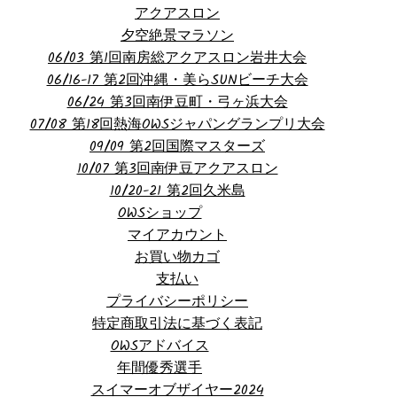
アクアスロン
夕空絶景マラソン
06/03 第1回南房総アクアスロン岩井大会
06/16-17 第2回沖縄・美らSUNビーチ大会
06/24 第3回南伊豆町・弓ヶ浜大会
07/08 第18回熱海OWSジャパングランプリ大会
09/09 第2回国際マスターズ
10/07 第3回南伊豆アクアスロン
10/20-21 第2回久米島
OWSショップ
マイアカウント
お買い物カゴ
支払い
プライバシーポリシー
特定商取引法に基づく表記
OWSアドバイス
年間優秀選手
スイマーオブザイヤー2024