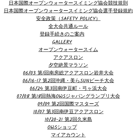
日本国際オープンウォータースイミング協会競技規則
日本国際オープンウォータースイミング協会選手登録規約
安全政策（SAFETY POLICY）
全大会共通ルール
登録手続きのご案内
GALLERY
オープンウォータースイム
アクアスロン
夕空絶景マラソン
06/03 第1回南房総アクアスロン岩井大会
06/16-17 第2回沖縄・美らSUNビーチ大会
06/24 第3回南伊豆町・弓ヶ浜大会
07/08 第18回熱海OWSジャパングランプリ大会
09/09 第2回国際マスターズ
10/07 第3回南伊豆アクアスロン
10/20-21 第2回久米島
OWSショップ
マイアカウント