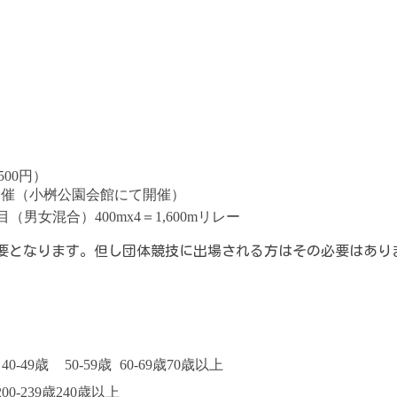
500円）
明会開催（小桝公園会館にて開催）
体種目（男女混合）400mx4＝1,600mリレー
登録が必要となります。但し団体競技に出場される方はその必要はあり
40-49歳
50-59歳
60-69歳
70歳以上
200-239歳
240歳以上