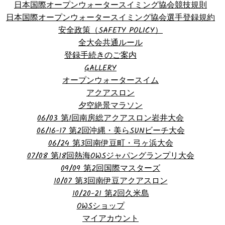
日本国際オープンウォータースイミング協会競技規則
日本国際オープンウォータースイミング協会選手登録規約
安全政策（SAFETY POLICY）
全大会共通ルール
登録手続きのご案内
GALLERY
オープンウォータースイム
アクアスロン
夕空絶景マラソン
06/03 第1回南房総アクアスロン岩井大会
06/16-17 第2回沖縄・美らSUNビーチ大会
06/24 第3回南伊豆町・弓ヶ浜大会
07/08 第18回熱海OWSジャパングランプリ大会
09/09 第2回国際マスターズ
10/07 第3回南伊豆アクアスロン
10/20-21 第2回久米島
OWSショップ
マイアカウント