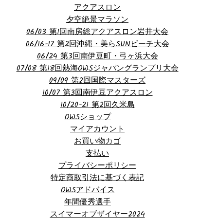
アクアスロン
夕空絶景マラソン
06/03 第1回南房総アクアスロン岩井大会
06/16-17 第2回沖縄・美らSUNビーチ大会
06/24 第3回南伊豆町・弓ヶ浜大会
07/08 第18回熱海OWSジャパングランプリ大会
09/09 第2回国際マスターズ
10/07 第3回南伊豆アクアスロン
10/20-21 第2回久米島
OWSショップ
マイアカウント
お買い物カゴ
支払い
プライバシーポリシー
特定商取引法に基づく表記
OWSアドバイス
年間優秀選手
スイマーオブザイヤー2024