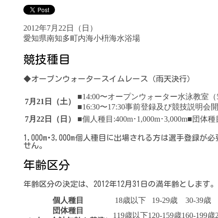
2012年7月22日（日）
愛知県南知多町内海小枡海水浴場
競技種目
◆オープンウォータースイムレース（雨天決行）
■14:00〜オープンウォーター水泳教室（
7月21日（土）
■16:30〜17:30事前登録及び競技説
7月22日（日）
■個人種目:400m･1,000m･3,000m■団
1,000m･3,000m個人種目に出場される方は選手
せん。
年齢区分
年齢区分の決定は、2012年12月31日の満年齢とします。
個人種目
18歳以下
19-29歳
30-39歳
団体種目
119歳以下
120-159歳
160-199歳