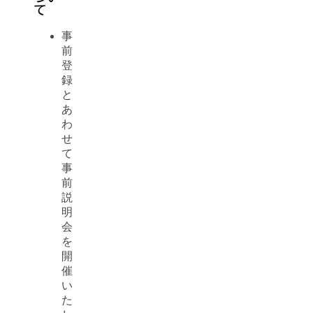
て
事
前
登
録
と
あ
わ
せ
て
事
前
説
明
会
を
開
催
い
た