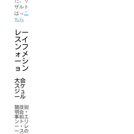
た。リ
ザルト
は→
こ
ちら
レー
スイ
ンフ
ォメ
ーシ
ョン
大会
スケ
ジュ
ール
競技説
明会・
事前エ
ントリ
ー・レ
ースの