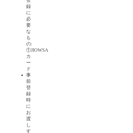
登
録
に
必
要
な
も
の:
①JIOWSA
カ
ー
ド
事
前
登
録
時
に
お
渡
し
す