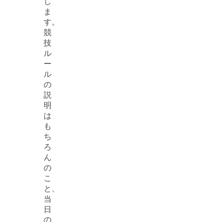
し
ま
す。
競
技
ル
ー
ル
の
説
明
は
も
ち
ろ
ん
の
こ
と、
当
日
の