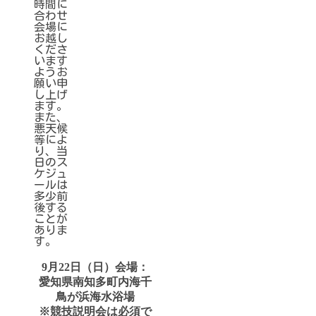
時間に
合わせ
会場に
お越し
くださ
います
ようお
願い申
し上げ
ます。
また、
悪天候
等によ
り、当
日のス
ケジュ
ールは
多少前
後する
ことが
ありま
す。
9月22日（日）会場：
愛知県南知多町内海千
鳥が浜海水浴場
※競技説明会は必須で