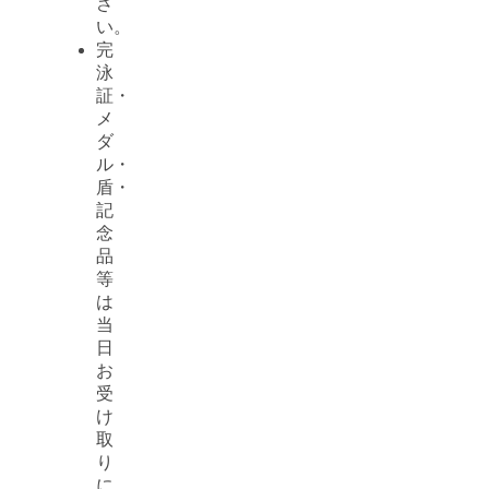
さ
い。
完
泳
証・
メ
ダ
ル・
盾・
記
念
品
等
は
当
日
お
受
け
取
り
に