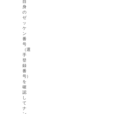
自
身
の
ゼ
ッ
ケ
ン
番
号
（選
手
登
録
番
号）
を
確
認
し
て
ナ
ン