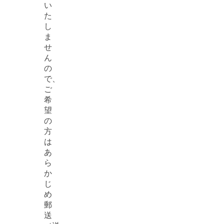
い
た
し
ま
せ
ん
の
で、
ご
希
望
の
方
は
あ
ら
か
じ
め
郵
送