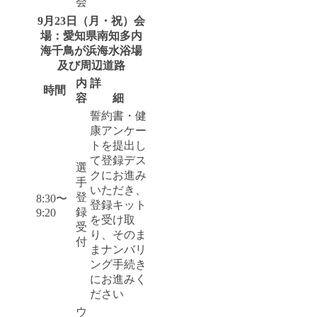
会
9月23日（月・祝）会
場：愛知県南知多内
海千鳥が浜海水浴場
及び周辺道路
内
詳
時間
容
細
誓約書・健
康アンケー
トを提出し
て登録デス
選
クにお進み
手
いただき、
登
8:30〜
登録キット
録
9:20
を受け取
受
り、そのま
付
まナンバリ
ング手続き
にお進みく
ださい
ウ