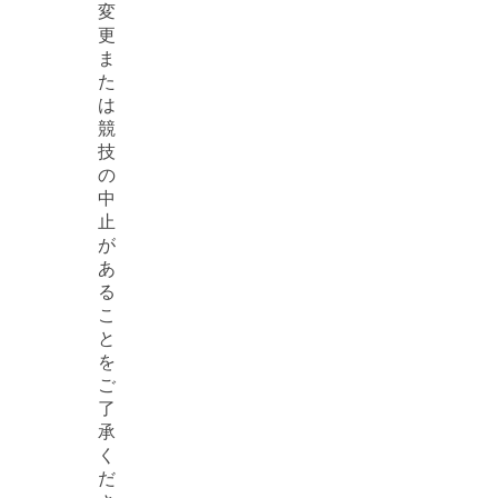
変
更
ま
た
は
競
技
の
中
止
が
あ
る
こ
と
を
ご
了
承
く
だ