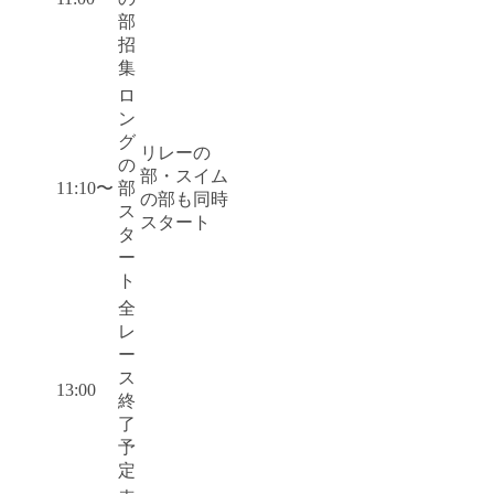
部
招
集
ロ
ン
グ
リレーの
の
部・スイム
11:10〜
部
の部も同時
ス
スタート
タ
ー
ト
全
レ
ー
ス
13:00
終
了
予
定