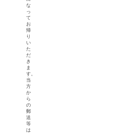
な
っ
て
お
帰
り
い
た
だ
き
ま
す。
当
方
か
ら
の
郵
送
等
は