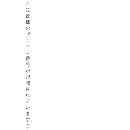
ム
に
皆
様
の
ゼ
ッ
ケ
ン
番
号
が
記
載
さ
れ
て
い
ま
す。
ご