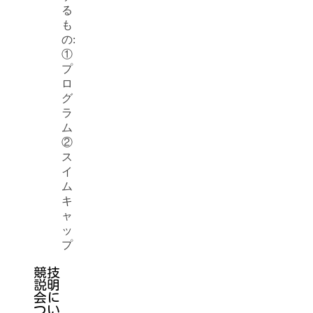
る
も
の:
①
プ
ロ
グ
ラ
ム
②
ス
イ
ム
キ
ャ
ッ
プ
競技
説明
会に
つい