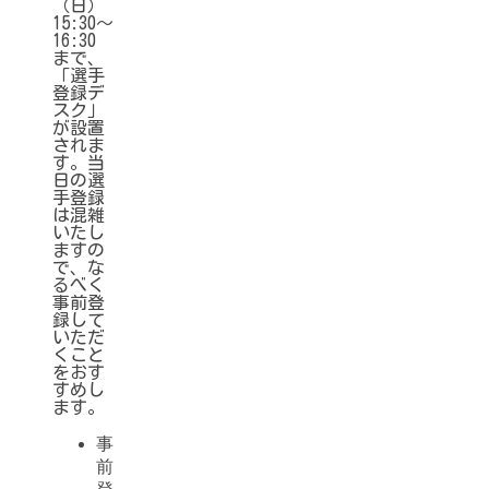
（日）
15:30〜
16:30
まで、
「選手
登録デ
スク」
が設置
されま
す。当
日の選
手登録
は混雑
いたし
ますの
で、な
るべく
事前登
録して
いただ
くこと
をおす
すめし
ます。
事
前