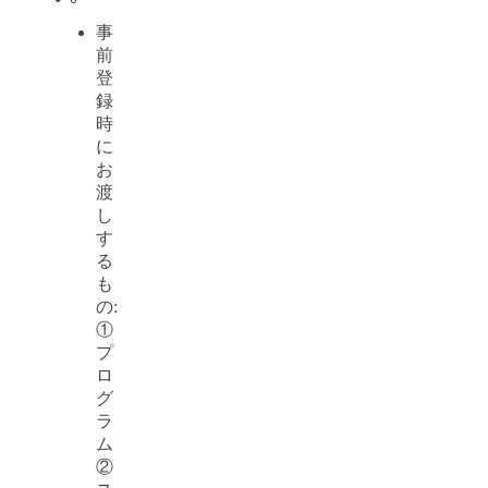
事
前
登
録
時
に
お
渡
し
す
る
も
の:
①
プ
ロ
グ
ラ
ム
②