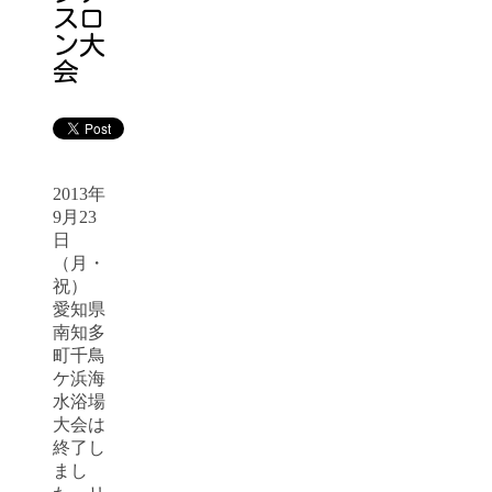
スロ
ン大
会
2013年
9月23
日
（月・
祝）
愛知県
南知多
町千鳥
ケ浜海
水浴場
大会は
終了し
まし