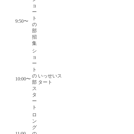
ョ
ー
ト
9:50〜
の
部
招
集
シ
ョ
ー
ト
の
いっせいス
10:00〜
部
タート
ス
タ
ー
ト
ロ
ン
グ
11:00
の