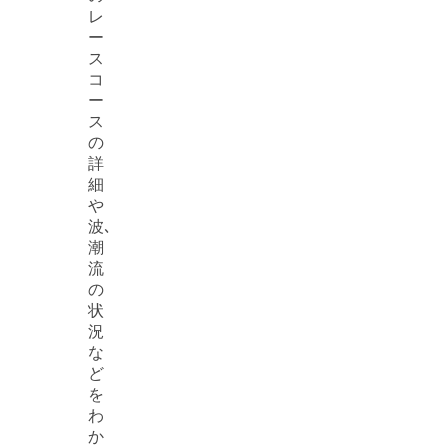
レ
ー
ス
コ
ー
ス
の
詳
細
や
波､
潮
流
の
状
況
な
ど
を
わ
か