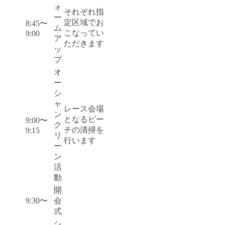
ォ
それぞれ指
ー
定区域でお
8:45〜
ム
こなってい
9:00
ア
ただきます
ッ
プ
オ
ー
シ
ャ
レース会場
ン
となるビー
9:00〜
ク
チの清掃を
9:15
リ
行います
ー
ン
活
動
開
9:30〜
会
式
シ