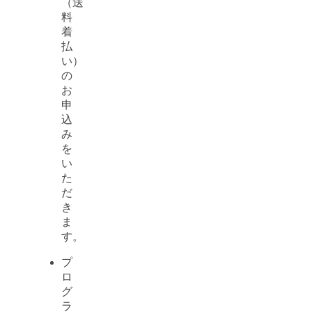
（送
料
着
払
い）
の
お
申
込
み
を
い
た
だ
き
ま
す。
プ
ロ
グ
ラ