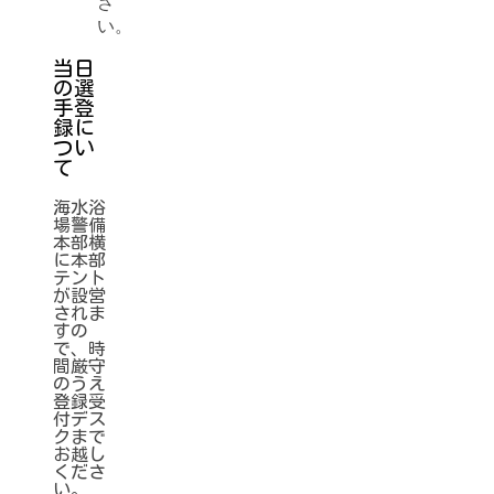
さ
い。
当日
の選
手登
録に
つい
て
海水浴
場警備
本部横
に本部
テント
が設営
されま
すの
で、時
間厳守
のうえ
登録受
付デス
クまで
お越し
くださ
い。