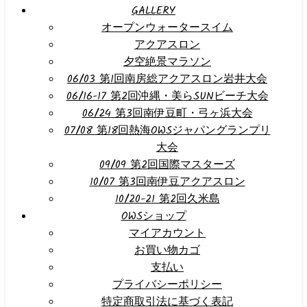
GALLERY
オープンウォータースイム
アクアスロン
夕空絶景マラソン
06/03 第1回南房総アクアスロン岩井大会
06/16-17 第2回沖縄・美らSUNビーチ大会
06/24 第3回南伊豆町・弓ヶ浜大会
07/08 第18回熱海OWSジャパングランプリ
大会
09/09 第2回国際マスターズ
10/07 第3回南伊豆アクアスロン
10/20-21 第2回久米島
OWSショップ
マイアカウント
お買い物カゴ
支払い
プライバシーポリシー
特定商取引法に基づく表記