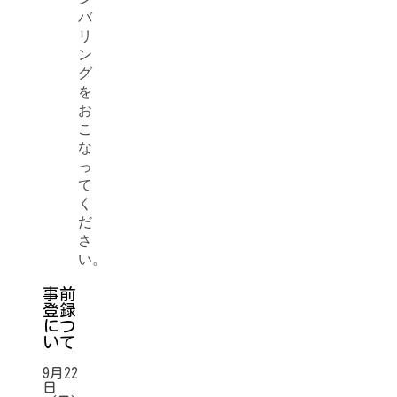
バ
リ
ン
グ
を
お
こ
な
っ
て
く
だ
さ
い。
事前
登録
につ
いて
9月22
日