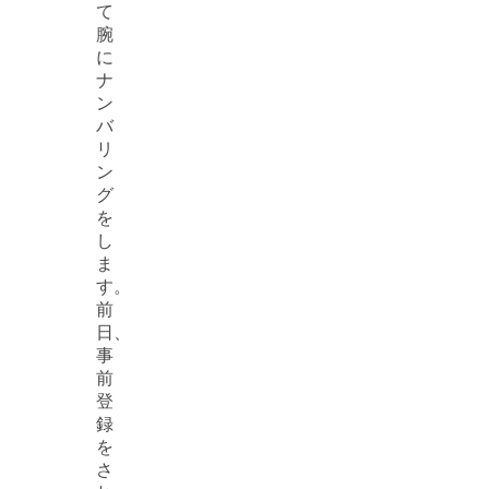
て
腕
に
ナ
ン
バ
リ
ン
グ
を
し
ま
す。
前
日、
事
前
登
録
を
さ