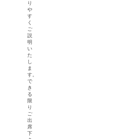
り
や
す
く
ご
説
明
い
た
し
ま
す。
で
き
る
限
り
ご
出
席
下