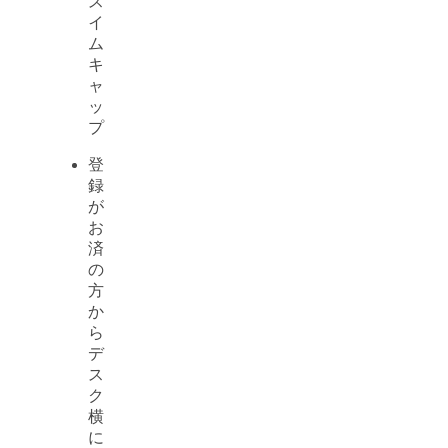
ス
イ
ム
キ
ャ
ッ
プ
登
録
が
お
済
の
方
か
ら
デ
ス
ク
横
に