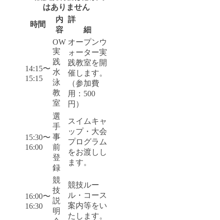
はありません
内
詳
時間
容
細
OW
オープンウ
実
ォーター実
践
践教室を開
14:15〜
水
催します。
15:15
泳
（参加費
教
用：500
室
円）
選
スイムキャ
手
ップ・大会
事
15:30〜
プログラム
16:00
前
をお渡しし
登
ます。
録
競
競技ルー
技
ル・コース
16:00〜
説
案内等をい
16:30
明
たします。