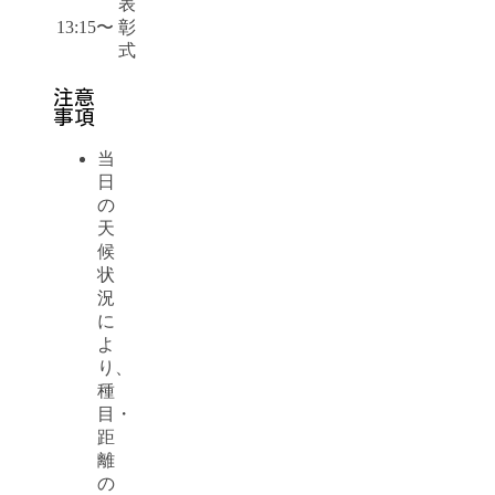
表
13:15〜
彰
式
注意
事項
当
日
の
天
候
状
況
に
よ
り、
種
目・
距
離
の