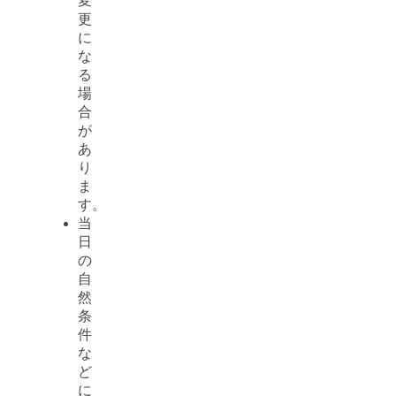
変
更
に
な
る
場
合
が
あ
り
ま
す。
当
日
の
自
然
条
件
な
ど
に