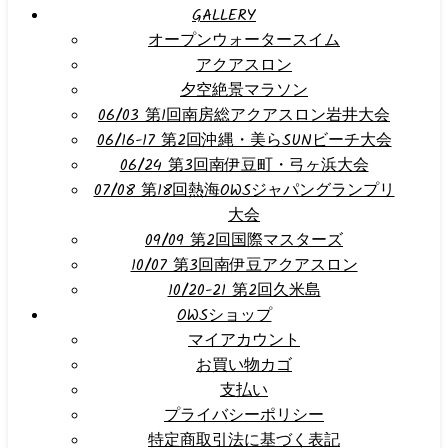
GALLERY
オープンウォータースイム
アクアスロン
夕空絶景マラソン
06/03 第1回南房総アクアスロン岩井大会
06/16-17 第2回沖縄・美らSUNビーチ大会
06/24 第3回南伊豆町・弓ヶ浜大会
07/08 第18回熱海OWSジャパングランプリ
大会
09/09 第2回国際マスターズ
10/07 第3回南伊豆アクアスロン
10/20-21 第2回久米島
OWSショップ
マイアカウント
お買い物カゴ
支払い
プライバシーポリシー
特定商取引法に基づく表記