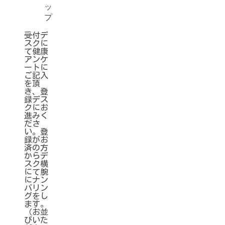
ッ
プ
受付デ
スクに
て健康
アンケ
ートに
ご記入
を頂
き、登
録デス
クにお
進みく
ださ
い。登
録がお
済の方
からデ
スク横
にて腕
にナン
バリン
グをし
ます。
（お並
びいた