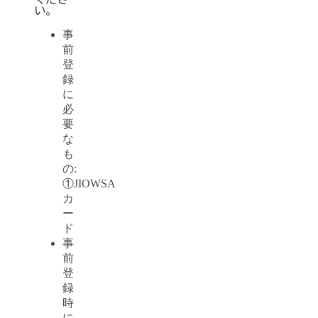
い。
事
前
登
録
に
必
要
な
も
の:
①JIOWSA
カ
ー
ド
事
前
登
録
時
に