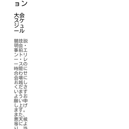
ョン
大会
スケ
ジュ
ール
競技説
明会・
事前エ
ントリ
ー・レ
ースの
時間に
合わせ
会場に
お越し
くださ
います
ようお
願い申
し上げ
ます。
また、
悪天候
等によ
り、当