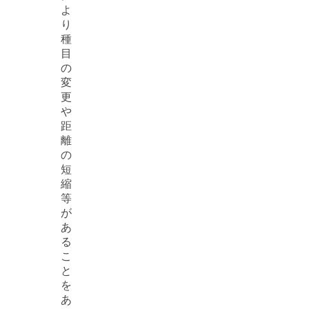
よ
り
種
目
の
変
更
や
距
離
の
短
縮
等
が
あ
る
こ
と
を
あ