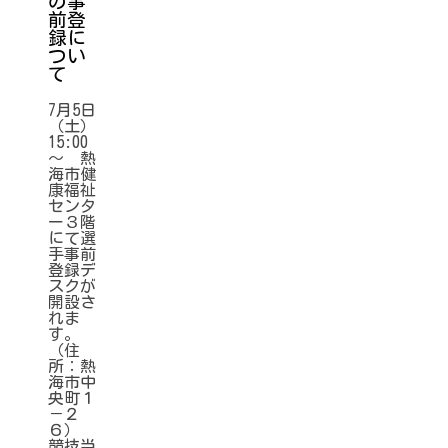
の事
前登
録に
つい
て
7月5日
（土）
15:00
～ 熱
海市健
康福祉
センタ
ー３階
にて選
手事前
登録デ
スクが
開設さ
れま
す。
（住
所：熱
海市中
央町１
－２
６）
競技当