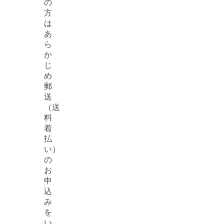
の
方
は
あ
ら
か
じ
め
郵
送
（送
料
着
払
い）
の
お
申
込
み
を
い