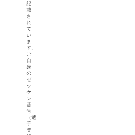
記
載
さ
れ
て
い
ま
す。
ご
自
身
の
ゼ
ッ
ケ
ン
番
号
（選
手
登