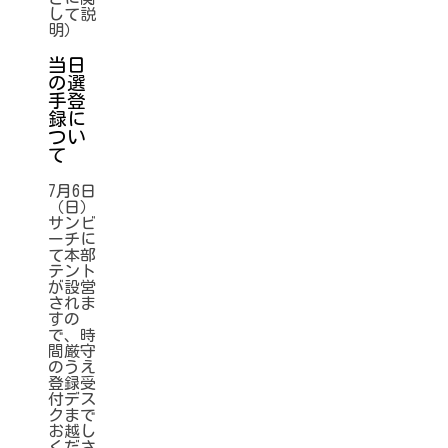
して説
明）
当日
の選
手登
録に
つい
て
7月6日
（日）
サンビ
ーチに
て本部
テント
が設営
されま
すの
で、時
間厳守
のうえ
登録受
付デス
クまで
お越し
くださ