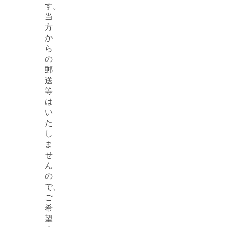
す。
当
方
か
ら
の
郵
送
等
は
い
た
し
ま
せ
ん
の
で、
ご
希
望