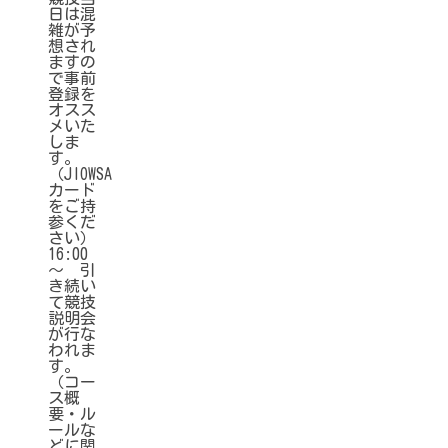
日は混
雑が予
想され
ますの
で事前
登録を
オスス
メいた
しま
す。
（JIOWSA
カード
をご持
参くだ
さい）
16:00
～ 引
き続い
て競技
説明会
が行な
われま
す。
（コー
ス概
要・ル
ールな
どに関