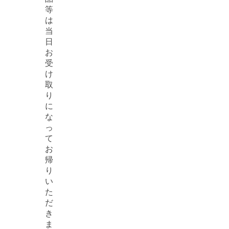
等
は
当
日
お
受
け
取
り
に
な
っ
て
お
帰
り
い
た
だ
き
ま