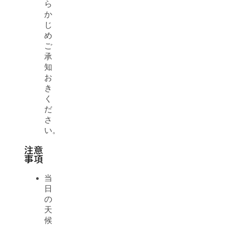
ら
か
じ
め
ご
承
知
お
き
く
だ
さ
い。
注意
事項
当
日
の
天
候