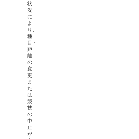
状
況
に
よ
り、
種
目・
距
離
の
変
更
ま
た
は
競
技
の
中
止
が