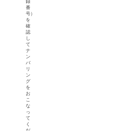
録
番
号）
を
確
認
し
て
ナ
ン
バ
リ
ン
グ
を
お
こ
な
っ
て
く
だ