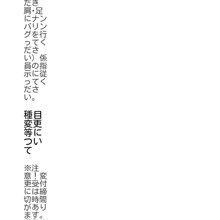
だき
肩･足
にナン
バリン
グを行
ってく
ださ
い）係
員の指
示に従
ってく
ださ
い。
種目
変更
等に
つい
て
※注
意！変
更受付
には締
切時間
があり
ます。