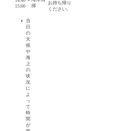
14:40〜
お持ち帰り
掃
15:00
ください。
当
日
の
天
候
や
海
上
の
状
況
に
よ
っ
て
時
間
が