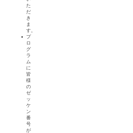
た
だ
き
ま
す。
プ
ロ
グ
ラ
ム
に
皆
様
の
ゼ
ッ
ケ
ン
番
号
が