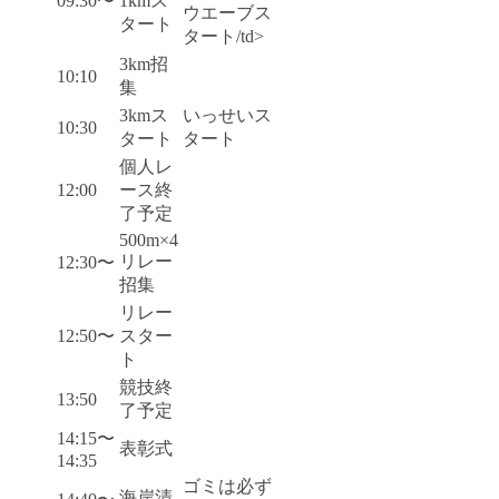
09:30〜
1kmス
ウエーブス
タート
タート/td>
3km招
10:10
集
3kmス
いっせいス
10:30
タート
タート
個人レ
12:00
ース終
了予定
500m×4
リレー
12:30〜
招集
リレー
12:50〜
スター
ト
競技終
13:50
了予定
14:15〜
表彰式
14:35
ゴミは必ず
海岸清