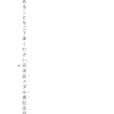
あ
る
こ
と
を
ご
了
承
く
だ
さ
い。
完
泳
証・
メ
ダ
ル・
盾・
記
念
品