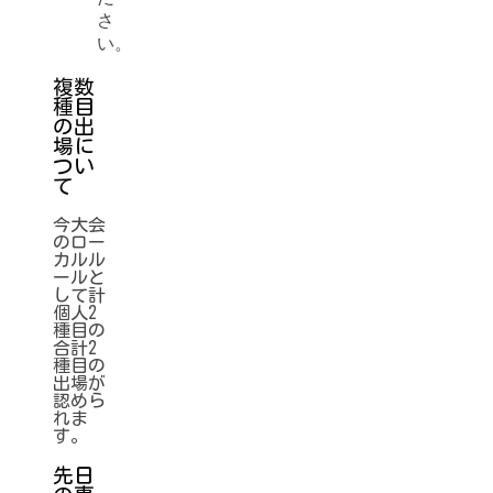
さ
い。
複数
種目
の出
場に
つい
て
今大会
のロー
カルル
ールと
して計
個人2
種目の
合計2
種目の
出場が
認めら
れま
す。
先日