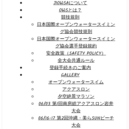
JIOWSAについて
OWSとは？
競技規則
日本国際オープンウォータースイミン
グ協会競技規則
日本国際オープンウォータースイミン
グ協会選手登録規約
安全政策（SAFETY POLICY）
全大会共通ルール
登録手続きのご案内
GALLERY
オープンウォータースイム
アクアスロン
夕空絶景マラソン
06/03 第1回南房総アクアスロン岩井
大会
06/16-17 第2回沖縄・美らSUNビーチ
大会