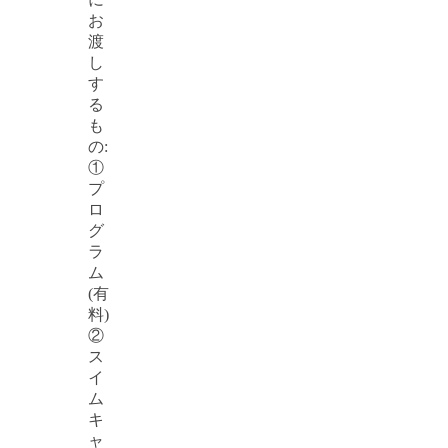
お
渡
し
す
る
も
の:
①
プ
ロ
グ
ラ
ム
(有
料)
②
ス
イ
ム
キ
ャ