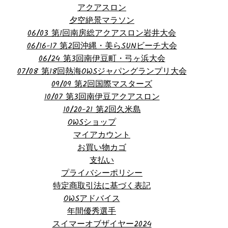
アクアスロン
夕空絶景マラソン
06/03 第1回南房総アクアスロン岩井大会
06/16-17 第2回沖縄・美らSUNビーチ大会
06/24 第3回南伊豆町・弓ヶ浜大会
07/08 第18回熱海OWSジャパングランプリ大会
09/09 第2回国際マスターズ
10/07 第3回南伊豆アクアスロン
10/20-21 第2回久米島
OWSショップ
マイアカウント
お買い物カゴ
支払い
プライバシーポリシー
特定商取引法に基づく表記
OWSアドバイス
年間優秀選手
スイマーオブザイヤー2024