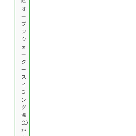
際
オ
ー
プ
ン
ウ
ォ
ー
タ
ー
ス
イ
ミ
ン
グ
協
会）
か