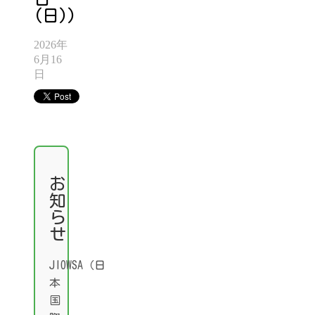
(日))
2026年
6月16
日
お
知
ら
せ
JIOWSA（日
本
国