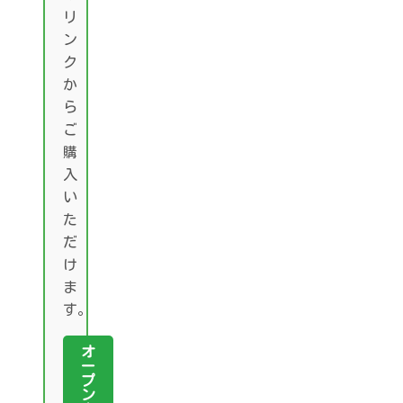
リ
ン
ク
か
ら
ご
購
入
い
た
だ
け
ま
す。
オ
ー
プ
ン