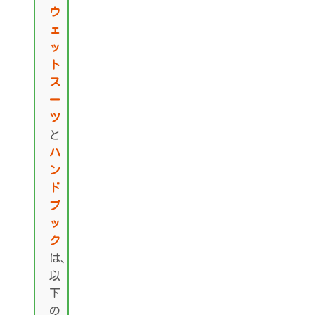
ウ
ェ
ッ
ト
ス
ー
ツ
と
ハ
ン
ド
ブ
ッ
ク
は、
以
下
の