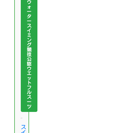
ウ
ォ
ー
タ
ー
ス
イ
ミ
ン
グ
競
技
公
認
ウ
エ
ッ
ト
フ
ル
ス
ー
ツ
ス
イ