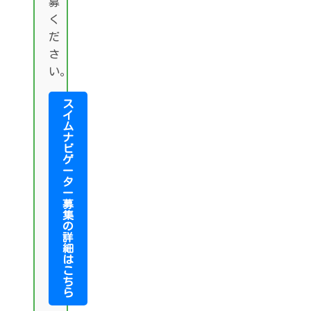
募
く
だ
さ
い。
ス
イ
ム
ナ
ビ
ゲ
ー
タ
ー
募
集
の
詳
細
は
こ
ち
ら