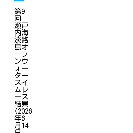
第9
回
瀬戸
内海
淡路
島オ
ープ
ンウ
ォー
ター
スイ
ムレ
ース
結果
(2026
年6
月14
日