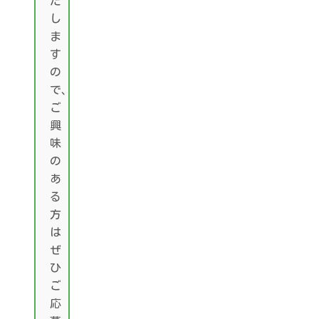
た
し
ま
す
の
で、
ご
興
味
の
あ
る
方
は
ぜ
ひ
ご
応