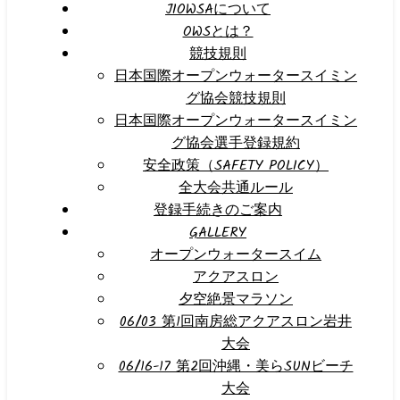
JIOWSAについて
OWSとは？
競技規則
日本国際オープンウォータースイミン
グ協会競技規則
日本国際オープンウォータースイミン
グ協会選手登録規約
安全政策（SAFETY POLICY）
全大会共通ルール
登録手続きのご案内
GALLERY
オープンウォータースイム
アクアスロン
夕空絶景マラソン
06/03 第1回南房総アクアスロン岩井
大会
06/16-17 第2回沖縄・美らSUNビーチ
大会