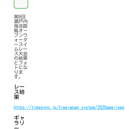
第9回
瀬戸内
海淡路
島オー
プンウ
ォータ
ースイ
ムレー
ス大会
の結果
とフォ
トにな
りま
す。
レー
ス結
果
https://timesync.jp/timejapan_system/2026awajiows
ギャ
ラリ
ー