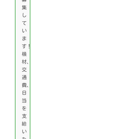
集
し
て
い
ま
す！
機
材、
交
通
費、
日
当
を
支
給
い