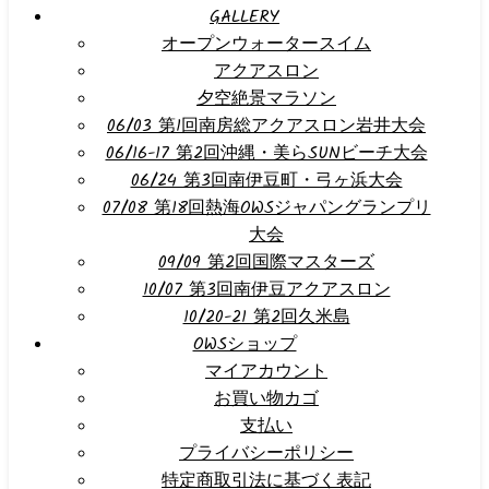
GALLERY
オープンウォータースイム
アクアスロン
夕空絶景マラソン
06/03 第1回南房総アクアスロン岩井大会
06/16-17 第2回沖縄・美らSUNビーチ大会
06/24 第3回南伊豆町・弓ヶ浜大会
07/08 第18回熱海OWSジャパングランプリ
大会
09/09 第2回国際マスターズ
10/07 第3回南伊豆アクアスロン
10/20-21 第2回久米島
OWSショップ
マイアカウント
お買い物カゴ
支払い
プライバシーポリシー
特定商取引法に基づく表記