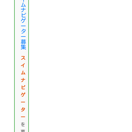
ム
ナ
ビ
ゲ
ー
タ
ー
募
集
ス
イ
ム
ナ
ビ
ゲ
ー
タ
ー
を
募