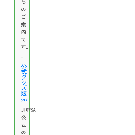
ら
の
ご
案
内
で
す。
公
式
グ
ッ
ズ
販
売
JIOWSA
公
式
の