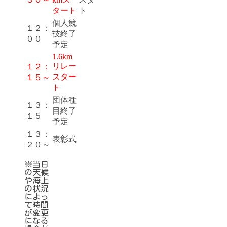
タート
ト
個人競
１２：
技終了
００
予定
1.6km
リレー
１２：
スター
１５～
ト
団体種
１３：
目終了
１５
予定
１３：
表彰式
２０～
※当日
の天候
や海上
の状況
によっ
て時間
が変更
になる