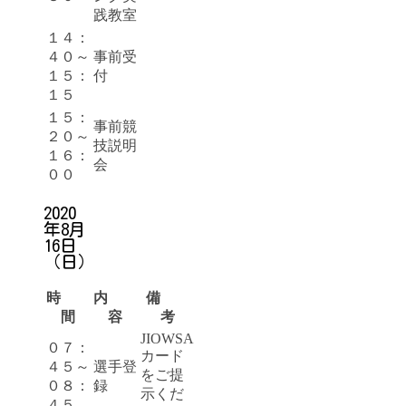
践教室
１４：
４０～
事前受
１５：
付
１５
１５：
事前競
２０～
技説明
１６：
会
００
2020
年8月
16日
（日）
時
内
備
間
容
考
JIOWSA
０７：
カード
４５～
選手登
をご提
０８：
録
示くだ
４５