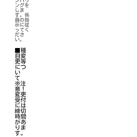
ンバリ
ングを
しま
す。係
員の指
示に従
ってく
ださ
い。
■種
目変
更等
につ
い
て
※注
意！
変更
受付
には
締切
時間
があ
りま
す。