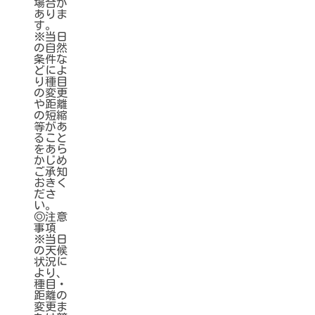
場合が
ありま
す。
※当日
の自然
条件な
どによ
り種目
の変更
や距離
の短縮
等があ
ること
をあら
かじめ
ご承知
おきく
ださ
い。
◎注意
事項
※当日
の天候
状況に
より、
種目・
距離の
変更ま