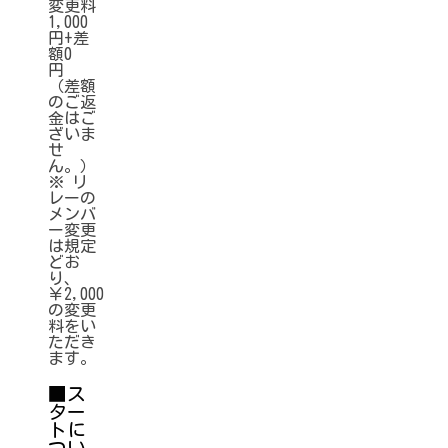
変更料
1,000
円+差
額0
円
（差額
のご返
金はご
ざいま
せ
ん。）
※ リ
レーの
メンバ
ー変更
は規定
どお
り、
￥2,000
の変更
料をい
ただき
ます。
■ス
ター
トに