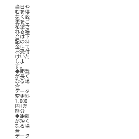
当日や
むを得
なく変
更をご
希望さ
れる場
合は下
記の料
金にて
お受付
けいた
しま
す。
◆距離
が長く
なる場
合
データ
変更料
1,000
円+差
額分
◆距離
が短く
なる場
合
データ