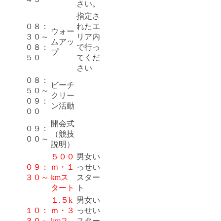
さい。
指定さ
０８：
れたエ
ウォー
３０～
リア内
ムアッ
０８：
で行っ
プ
５０
てくだ
さい
０８：
ビーチ
５０～
クリー
０９：
ン活動
００
開会式
０９：
（競技
００～
説明）
５００
男女い
０９：
ｍ・１
っせい
３０～
kmス
スター
タート
ト
１.５k
男女い
１０：
ｍ・３
っせい
３０～
kmス
スター