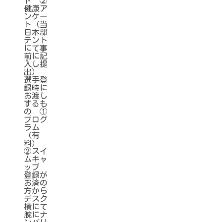
ド ②
健康ア
ンケー
ト（当
日本部
テント
にて事
前に記
入し提
出）
選手登
録時に
お渡し
するも
の ①
プログ
ラム
（有
料）
②スイ
ムキャ
ップ
登録が
お済の
方から
デスク
横にて
腕にナ