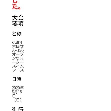
し
た。
大会
要項
名称
第8回
大阪せ
んなん
オープ
ンウォ
ーター
スイム
レース
日時
2020年
8月16
日
（日）
進行