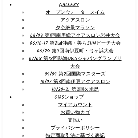
GALLERY
オープンウォータースイム
アクアスロン
夕空絶景マラソン
06/03 第1回南房総アクアスロン岩井大会
06/16-17 第2回沖縄・美らSUNビーチ大会
06/24 第3回南伊豆町・弓ヶ浜大会
07/08 第18回熱海OWSジャパングランプリ
大会
09/09 第2回国際マスターズ
10/07 第3回南伊豆アクアスロン
10/20-21 第2回久米島
OWSショップ
マイアカウント
お買い物カゴ
支払い
プライバシーポリシー
特定商取引法に基づく表記