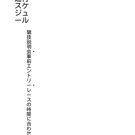
スケ
ジュ
ール
競
技
説
明
会・
事
前
エ
ン
ト
リ
ー・
レ
ー
ス
の
時
間
に
合
わ
せ