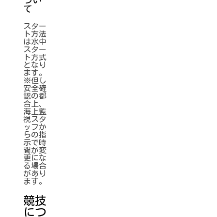
つい
て
スター
ト方法
は水中
スター
ト方式
となり
ます。
※但し
安全確
認の都
合上、
海上監
視スタ
ッフか
らの指
示で時
間が変
更にな
る場合
があり
ます。
競技
につ