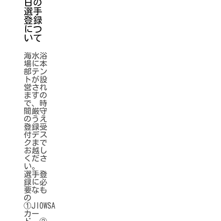
日の
選手
登録
につ
いて
海水浴
場に本
部テン
トが設
営され
ますの
で、時
間厳守
のうえ
登録受
付デス
クまで
お越し
くださ
い。
選手登
録に必
要なも
の
①JIOWSA
カー