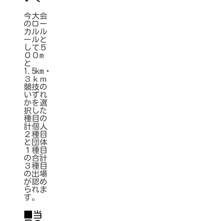
今大会
のロー
カルル
ールと
して５
００m
と
1.5km・
３ｋｍ
競技の
いずれ
かを選
択した
種目の
計個人
２種目
と団体
１種目
の合計
３種目
の出場
が認め
られま
す。
■当