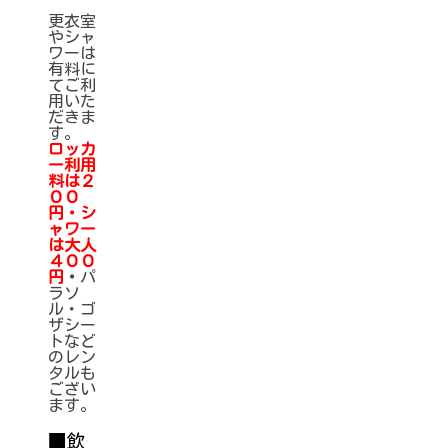
更衣室
やシャ
ワーは
有料に
てご利
用いた
だきま
す。
ロッカ
ー利用
料は２
００
円・シ
ャワー
は大人
４００
円
・
パ
ラソ
ル・ゴ
ザシー
トなど
のレン
タルも
ござい
ます。
■飲