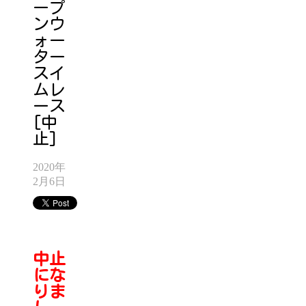
ープ
ンウ
ォー
ター
スイ
ムレ
ース
[中
止]
2020年
2月6日
中止
にな
りま