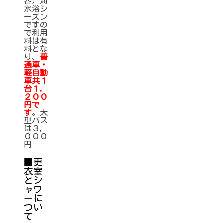
容）海
水浴シ
ーズン
ですの
で利用
料は有
料とな
り、
普
通車・
軽自動
車共１
台１，
２００
円で
す
。大
型バス
は３，
０００
円
■更
衣室
とシ
ャワ
ーに
つい
て