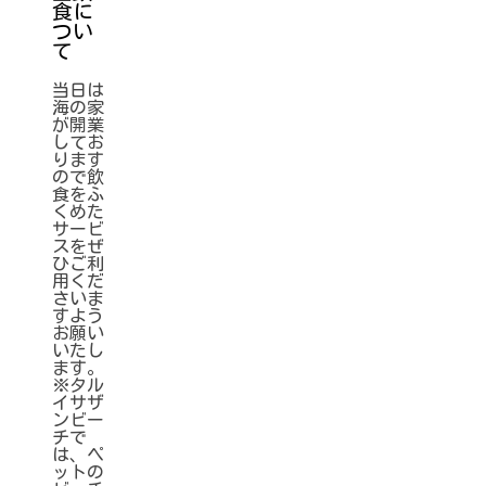
食に
つい
て
当日は
海の家
が開業
してお
ります
ので飲
食をふ
くめた
サービ
スをぜ
ひご利
用くだ
さいま
すよう
お願い
いたし
ます。
※タル
イサザ
ンビー
チで
は、ペ
ットの