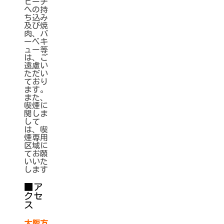
ビーチ
への持
ち込み
及び焼
肉、バ
ーベキ
ュー等
は、ご
遠慮い
ただい
ており
ます。
また、
喫煙に
関しま
して
は、喫
煙専用
区域に
てお願
いいた
します
■ア
クセ
ス
大阪方