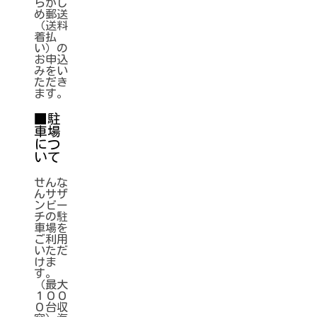
らかじ
め郵送
（送料
着払
い）の
お申込
みをい
ただき
ます。
■駐
車場
につ
いて
せんな
んサザ
ンビー
チの駐
車場を
ご利用
いただ
けま
す。
（最大
１００
０台収