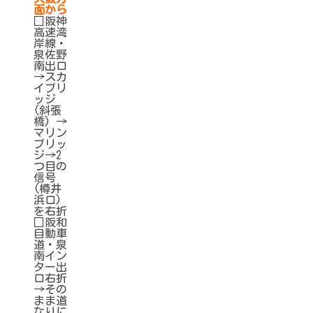
面から
□阪神
高速湾
岸線・
泉佐野
南出口
→スカ
イブリ
ッジ
(斜張
橋) →
マリン
ブリッ
ジ→2
つ目の
信号
(樽井
浜口)
を右折
□阪和
自動車
道・泉
南イン
ター出
口右折
→その
まま道
なりに