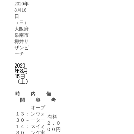
2020年
8月16
日
（日）
大阪府
泉南市
樽井サ
ザンビ
ーチ
2020
年8月
15日
（土）
時
内
備
間
容
考
オープ
１３：
ンウォ
有料
３０～
ーター
２，０
１４：
スイミ
００円
３０
ング実