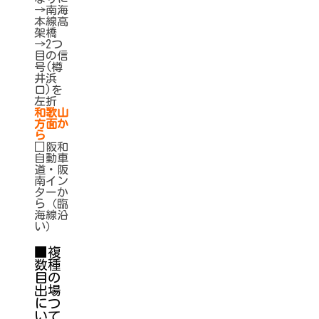
→南海
本線高
架橋
→2つ
目の信
号(樽
井浜
口)を
左折
和歌山
方面か
ら
□阪和
自動車
道・阪
南イン
ターか
ら（臨
海線沿
い）
■複
数種
目の
出場
につ
いて