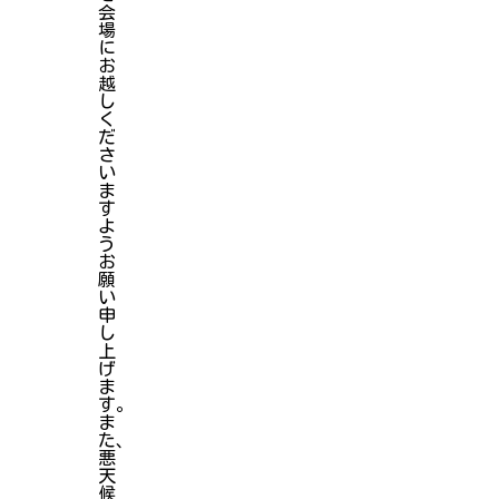
会
場
に
お
越
し
く
だ
さ
い
ま
す
よ
う
お
願
い
申
し
上
げ
ま
す。
ま
た、
悪
天
候