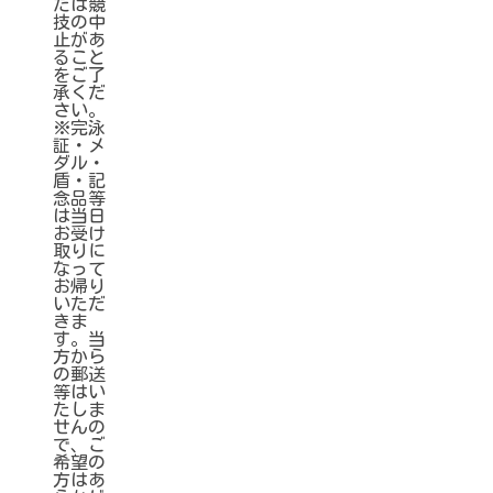
たは競
技の中
止があ
ること
をご了
承くだ
さい。
※完泳
証・メ
ダル・
盾・記
念品等
は当日
お受け
取りに
なって
お帰り
いただ
きま
す。当
方から
の郵送
等はい
たしま
せんの
で、ご
希望の
方はあ