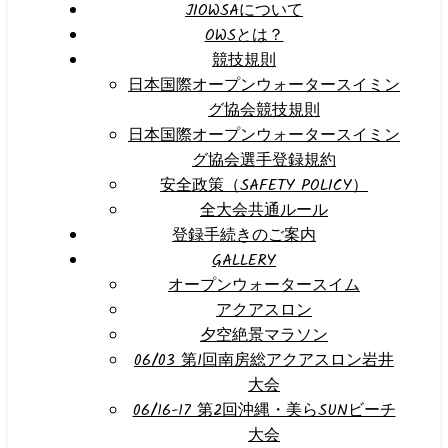
JIOWSAについて
OWSとは？
競技規則
日本国際オープンウォータースイミン
グ協会競技規則
日本国際オープンウォータースイミン
グ協会選手登録規約
安全政策（SAFETY POLICY）
全大会共通ルール
登録手続きのご案内
GALLERY
オープンウォータースイム
アクアスロン
夕空絶景マラソン
06/03 第1回南房総アクアスロン岩井
大会
06/16-17 第2回沖縄・美らSUNビーチ
大会