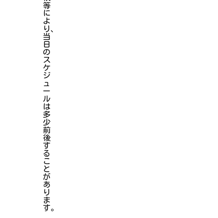
等
に
よ
り、
当
日
の
ス
ケ
ジ
ュ
ー
ル
は
多
少
前
後
す
る
こ
と
が
あ
り
ま
す。