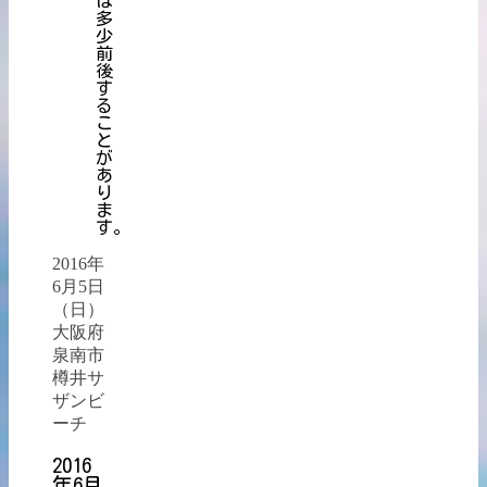
は
多
少
前
後
す
る
こ
と
が
あ
り
ま
す。
2016年
6月5日
（日）
大阪府
泉南市
樽井サ
ザンビ
ーチ
2016
年6月