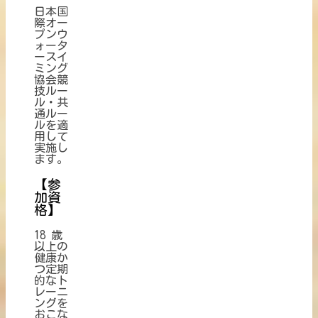
日本国
際オー
プンウ
ォータ
ースイ
ミング
協会競
技ルー
ル・共
通ルー
ルを適
用して
実施し
ます。
【参
加資
格】
18 歳
以上の
健康か
つ定期
的なト
レーニ
ングを
おこな