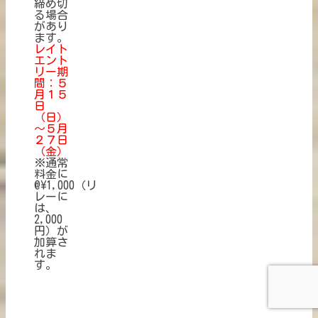
締め切
る場合
があり
ます。
レイト
エント
リー期
間：５
月１５
日
（日）
～５月
２７日
（金）
※通常
料金に
@\1,000（リ
レーに
は、
2,000
円）が
加算さ
れま
す。