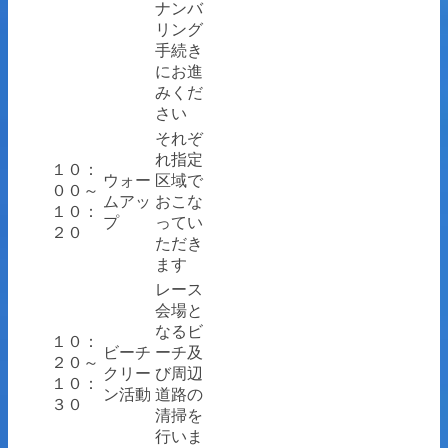
ナンバ
リング
手続き
にお進
みくだ
さい
それぞ
れ指定
１０：
ウォー
区域で
００～
ムアッ
おこな
１０：
プ
ってい
２０
ただき
ます
レース
会場と
なるビ
１０：
ビーチ
ーチ及
２０～
クリー
び周辺
１０：
ン活動
道路の
３０
清掃を
行いま