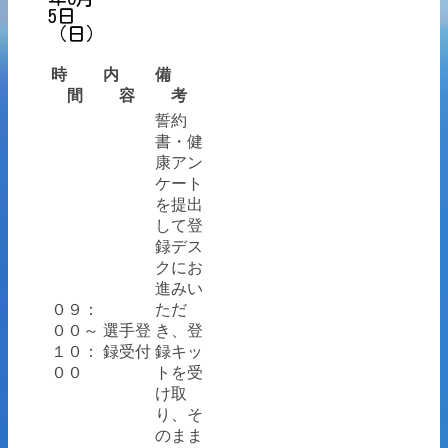
5日
（日）
時
内
備
間
容
考
誓約
書・健
康アン
ケート
を提出
して登
録デス
クにお
進みい
０９：
ただ
００～
選手登
き、登
１０：
録受付
録キッ
００
トを受
け取
り、そ
のまま