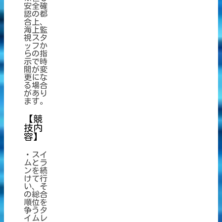
安全確
認の都
合上、
海上監
視スタ
ッフか
らの指
示で時
間が変
更にな
る場合
があり
ます。
【競
技内
容】
・スイ
ムとラ
ンを続
けて行
い、そ
の総合
順位を
争うタ
イムレ