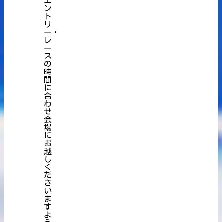
エ
ン
ト
リ
ー・
レ
ー
ス
の
時
間
に
合
わ
せ
会
場
に
お
越
し
く
だ
さ
い
ま
す
よ