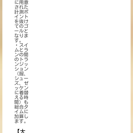
に用意
された
計測ポ
イント
を抜け
てのゴ
ールと
なりま
す。
・スイ
ムとラ
ンの間
のトラ
ンジッ
ション
（服、
シュー
ズ、ゼ
ッケン
に着替
える時
間）も
総合タ
イムに
加算し
ます。
【大