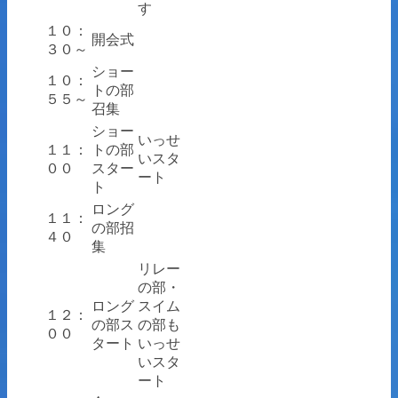
す
１０：
開会式
３０～
ショー
１０：
トの部
５５～
召集
ショー
いっせ
１１：
トの部
いスタ
００
スター
ート
ト
ロング
１１：
の部招
４０
集
リレー
の部・
ロング
スイム
１２：
の部ス
の部も
００
タート
いっせ
いスタ
ート