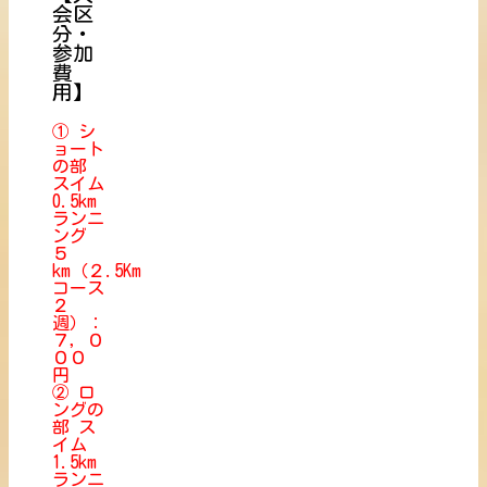
会区
分・
参加
費
用】
① シ
ョート
の部
スイム
0.5km
ランニ
ング
５
km（２.5Km
コース
２
週）：
７，０
００
円
② ロ
ングの
部 ス
イム
1.5km
ランニ