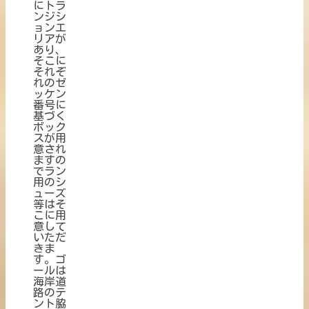
にトラ
ンジシ
ョンエ
リアが
あり、
そこに
それぞ
れのゼ
ッケン
番号に
基づく
ボック
スが用
意され
ますの
でラン
用のシ
ューズ
等はそ
こに用
意して
いただ
きま
す。ゴ
ールは
海岸道
路のテ
ント脇