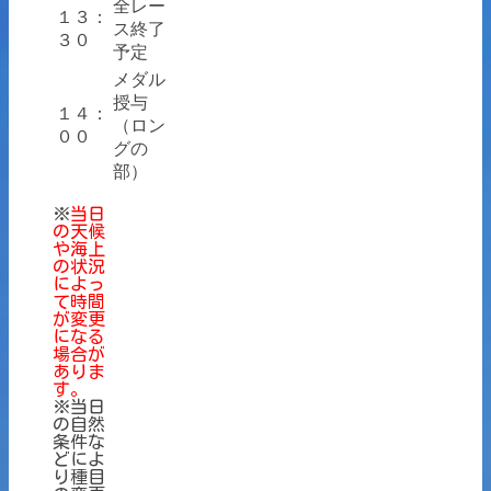
全レー
１３：
ス終了
３０
予定
メダル
授与
１４：
（ロン
００
グの
部）
※
当日
の天候
や海上
の状況
によっ
て時間
が変更
になる
場合が
ありま
す。
※当日
の自然
条件な
どによ
り種目