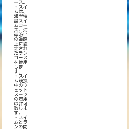
ース。
・スイ
ムは、
海岸特
設スイ
ムコー
ス。海
岸沿い
の道路
上に設
定され
たラン
コース
を使用
しま
す。
・スイ
ム競技
中のウ
ェット
スーツ
の着用
は許可
致しま
す。
・スイ
ムとラ
ンの間