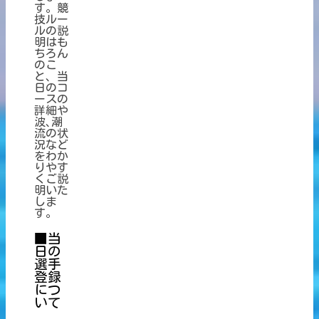
す。競
技ルー
ルの説
明はも
ちろん
のこ
と、当
日のコ
ースの
詳細や
波､潮
流の状
況など
をわか
りやす
くご説
明いた
しま
す。
■当
日の
選手
登録
につ
いて