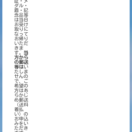
証・メ
ダル・
盾・記
念品等
は当日
お受け
取りに
なって
お帰り
いただ
きま
す。
当
方から
の郵送
等は
い
たしま
せんの
で、ご
希望の
方はあ
らかじ
め郵送
（送料
着払
い）の
お申込
みをい
ただき