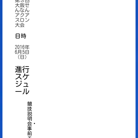
第３回
大阪せ
んなん
アクア
スロン
大会
日時
2016年
6月5日
（日）
進行
スケ
ジュ
ール
競
技
説
明
会・
事
前