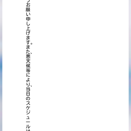
う
お
願
い
申
し
上
げ
ま
す。
ま
た、
悪
天
候
等
に
よ
り、
当
日
の
ス
ケ
ジ
ュ
ー
ル