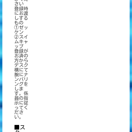
さい
登録時
にお渡
しする
もの
①ゼッ
ケン
②スイ
ムキャ
ップ
登録が
お済の
方から
デスク
横にて
腕にナ
ンバリ
ングを
しま
す。係
員の指
示に従
ってく
ださ
い。
■ス