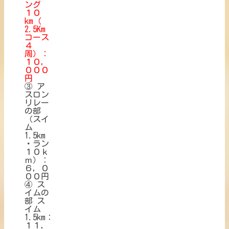
ング
１０
km（
2.5Km
コース
４
周）：
１０，
０００
円
③ ア
スロン
リレー
の部
（スイ
ム
1.5km
・ラン
１０ｋ
ｍ）：
６，０
００円
④ ス
イムの
部 ス
イム
1.5km：
１１，