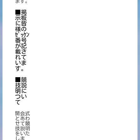
ます。
■掲
示板
に皆
様の
ｾﾞｯｹﾝ
番号
が記
載さ
れて
いま
す。
■競
技説
明に
つい
て
開会式
とあわ
せて競
技説明
をいた
しま