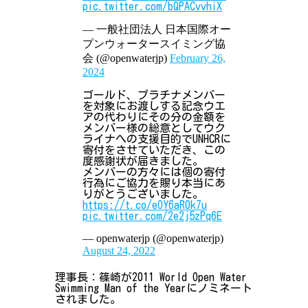
pic.twitter.com/bQPACvvhiX
— 一般社団法人 日本国際オー
プンウォータースイミング協
会 (@openwaterjp)
February 26,
2024
ゴールド、プラチナメンバー
を対象にお渡しする記念ウエ
アの代わりにその分の金額を
メンバー様の総意としてウク
ライナへの支援目的でUNHCRに
寄付をさせていただき、この
度感謝状が届きました。
メンバーの方々には個の寄付
行為にご協力を賜り本当にあ
りがとうございました。
https://t.co/eOY6aR0k7u
pic.twitter.com/2e2j5zPq6E
— openwaterjp (@openwaterjp)
August 24, 2022
理事長：篠崎が2011 World Open Water
Swimming Man of the Yearにノミネート
されました。