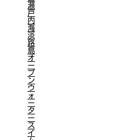
瀬
戸
内
海
淡
路
島
オ
ー
プ
ン
ウ
ォ
ー
タ
ー
ス
イ