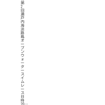
第
2
回
瀬
戸
内
海
淡
路
島
オ
ー
プ
ン
ウ
ォ
ー
タ
ー
ス
イ
ム
レ
ー
ス
日
時
20…