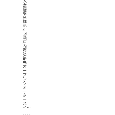
大
会
要
項
名
称
第
3
回
瀬
戸
内
海
淡
路
島
オ
ー
プ
ン
ウ
ォ
ー
タ
ー
ス
イ…