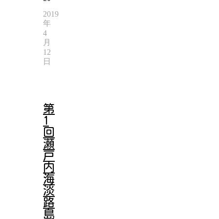
2019
年
4
月
12
日
第
1
回
瀬
戸
内
海
淡
路
島