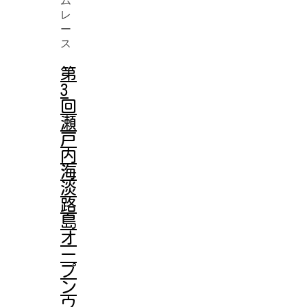
第
3
回
瀬
戸
内
海
淡
路
島
オ
ー
プ
ン
ウ