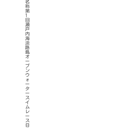
名
称
第
1
回
瀬
戸
内
海
淡
路
島
オ
ー
プ
ン
ウ
ォ
ー
タ
ー
ス
イ
ム
レ
ー
ス
日