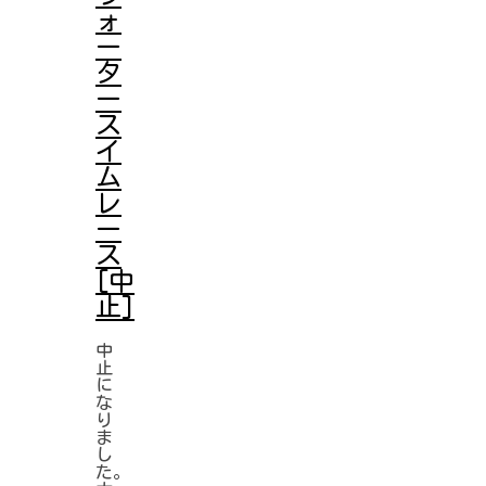
ォ
ー
タ
ー
ス
イ
ム
レ
ー
ス
[中
止]
中
止
に
な
り
ま
し
た。