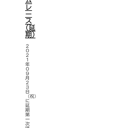
ム
レ
ー
ス
(延
期)
２
０
２
１
年
０
９
月
２
３
日
（祝）
に
延
期
第
一
次