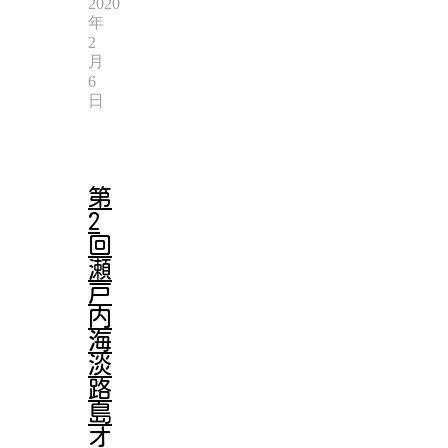
2020
年
2
月
6
日
第
2
回
瀬
戸
内
海
淡
路
島
オ