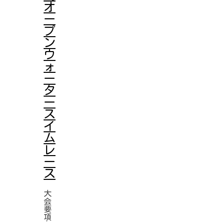
オ
ー
プ
ン
ウ
ォ
ー
タ
ー
ス
イ
ム
レ
ー
ス
大
会
要
項