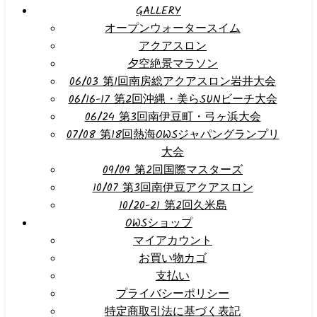
GALLERY
オープンウォータースイム
アクアスロン
夕空絶景マラソン
06/03 第1回南房総アクアスロン岩井大会
06/16-17 第2回沖縄・美らSUNビーチ大会
06/24 第3回南伊豆町・弓ヶ浜大会
07/08 第18回熱海OWSジャパングランプリ
大会
09/09 第2回国際マスターズ
10/07 第3回南伊豆アクアスロン
10/20-21 第2回久米島
OWSショップ
マイアカウント
お買い物カゴ
支払い
プライバシーポリシー
特定商取引法に基づく表記