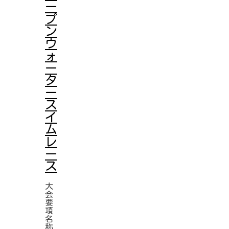
ー
プ
ン
ウ
ォ
ー
タ
ー
ス
イ
ム
レ
ー
ス
大
会
要
項
名
称