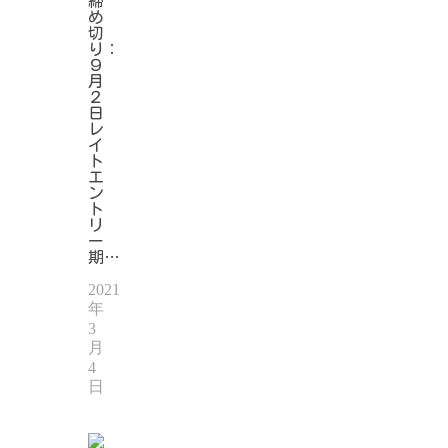
締
め
切
り：
９
月
２
日
レ
イ
ト
エ
ン
ト
リ
ー
期…
2021
年
3
月
4
日