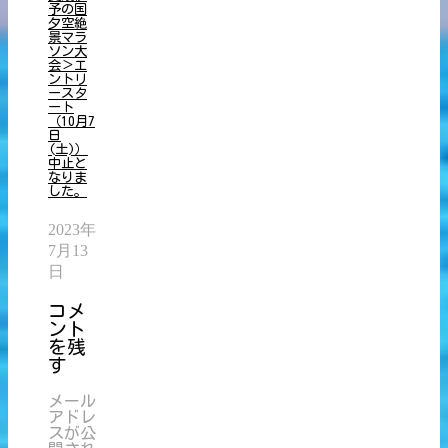
予の国
夕空絶
景マラ
ソン大
会＞エ
ントリ
ースタ
ート
（10月7
日
(土)）
中止と
なりま
した。
2023年
7月13
日
コメ
ント
を残
す
メール
アドレ
スが公