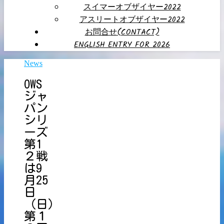
スイマーオブザイヤー2022
アスリートオブザイヤー2022
お問合せ(CONTACT)
ENGLISH ENTRY FOR 2026
News
OWS
ジャ
パン
シリ
ーズ
第1
２戦
は9
月25
日
（日）
第１