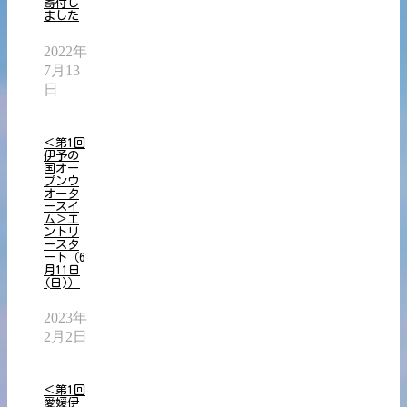
寄付し
ました
2022年
7月13
日
＜第1回
伊予の
国オー
プンウ
オータ
ースイ
ム＞エ
ントリ
ースタ
ート（6
月11日
(日)）
2023年
2月2日
＜第1回
愛媛伊