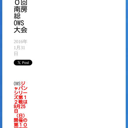
０回
南房
総
OWS
大会
2016年
1月31
日
OWS
ジ
ャパン
シリー
ズ第１
２戦は
9月25
日
（日）
開催の
第１０