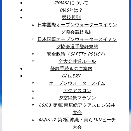
JIOWSAについて
OWSとは？
競技規則
日本国際オープンウォータースイミン
グ協会競技規則
日本国際オープンウォータースイミン
グ協会選手登録規約
安全政策（SAFETY POLICY）
全大会共通ルール
登録手続きのご案内
GALLERY
オープンウォータースイム
アクアスロン
夕空絶景マラソン
06/03 第1回南房総アクアスロン岩井
大会
06/16-17 第2回沖縄・美らSUNビーチ
大会