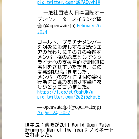
pic.twitter.com/bQPACvvhiX
— 一般社団法人 日本国際オー
プンウォータースイミング協
会 (@openwaterjp)
February 26,
2024
ゴールド、プラチナメンバー
を対象にお渡しする記念ウエ
アの代わりにその分の金額を
メンバー様の総意としてウク
ライナへの支援目的でUNHCRに
寄付をさせていただき、この
度感謝状が届きました。
メンバーの方々には個の寄付
行為にご協力を賜り本当にあ
りがとうございました。
https://t.co/eOY6aR0k7u
pic.twitter.com/2e2j5zPq6E
— openwaterjp (@openwaterjp)
August 24, 2022
理事長：篠崎が2011 World Open Water
Swimming Man of the Yearにノミネート
されました。