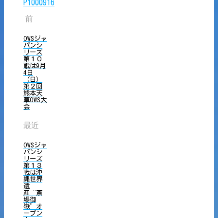
前
OWSジャ
パンシ
リーズ
第１０
戦は9月
4日
（日）
第２回
熊本天
草OWS大
会
最近
OWSジャ
パンシ
リーズ
第１３
戦は沖
縄世界
遺
産“斎
場御
嶽”オ
ープン