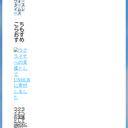
ウォー
タース
イムレ
ース
こち
らも
おす
すめ
ウクラ
イナへ
の支援
として
UNHCRに