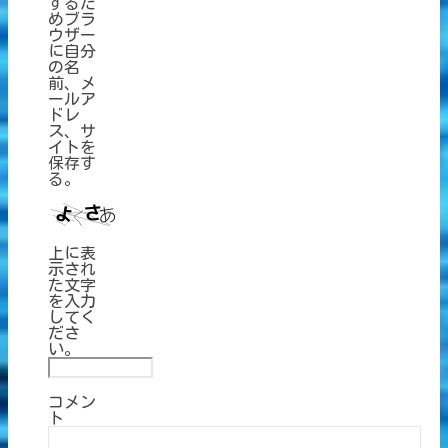
するた
めブラ
ウザー
に自分
の名
前、メ
ールア
ドレ
ス、サ
イトを
保存す
る。
上に表
示され
た文字
を入力
してく
ださ
い。
コメン
ト