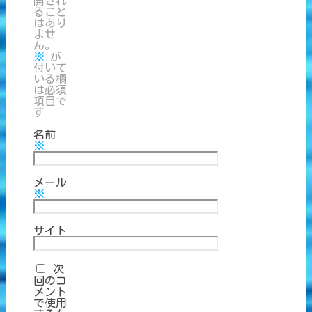
開され
ること
はあり
ませ
ん。
※
が
付いて
いる欄
は必須
項目で
す
名前
※
メール
※
サイト
次
回のコ
メント
で使用