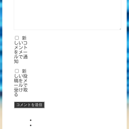
新
しいコ
メント
をメー
ルで通
知
新
しい投
稿をメ
ールで
受け取
る