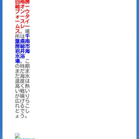
回南房
総オー
プンウ
ォータ
ースイ
ムレー
ス
。場
所は
千
葉県南
房総市
岩井海
水浴
場
。こ
の時期
まだま
だ海水
温度は
高く熱
い戦い
が繰り
広げら
れるこ
とでし
ょう。