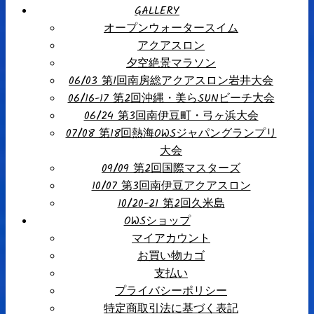
GALLERY
オープンウォータースイム
アクアスロン
夕空絶景マラソン
06/03 第1回南房総アクアスロン岩井大会
06/16-17 第2回沖縄・美らSUNビーチ大会
06/24 第3回南伊豆町・弓ヶ浜大会
07/08 第18回熱海OWSジャパングランプリ
大会
09/09 第2回国際マスターズ
10/07 第3回南伊豆アクアスロン
10/20-21 第2回久米島
OWSショップ
マイアカウント
お買い物カゴ
支払い
プライバシーポリシー
特定商取引法に基づく表記