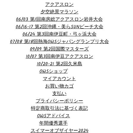
アクアスロン
夕空絶景マラソン
06/03 第1回南房総アクアスロン岩井大会
06/16-17 第2回沖縄・美らSUNビーチ大会
06/24 第3回南伊豆町・弓ヶ浜大会
07/08 第18回熱海OWSジャパングランプリ大会
09/09 第2回国際マスターズ
10/07 第3回南伊豆アクアスロン
10/20-21 第2回久米島
OWSショップ
マイアカウント
お買い物カゴ
支払い
プライバシーポリシー
特定商取引法に基づく表記
OWSアドバイス
年間優秀選手
スイマーオブザイヤー2024