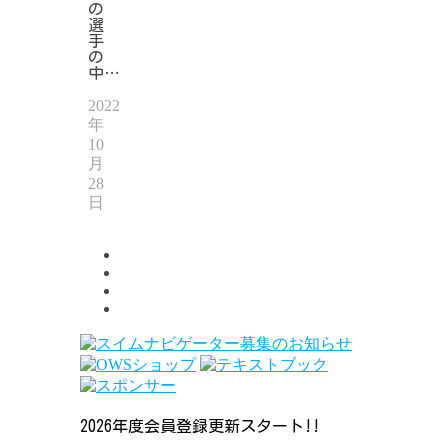
の
選
手
の
中…
2022
年
10
月
28
日
2026年度会員登録更新スタート!!