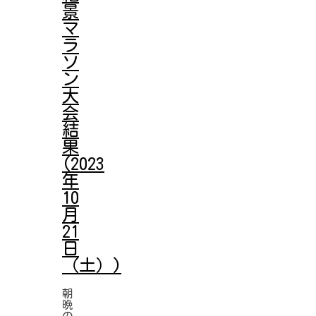
景
マ
ラ
ソ
ン
大
会
結
果
(2023
年
10
月
21
日
（土）)
朝
晩
の