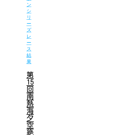
ン
シ
リ
ー
ズ
レ
ー
ス
結
果
第
15
回
南
熱
海
夕
空
絶