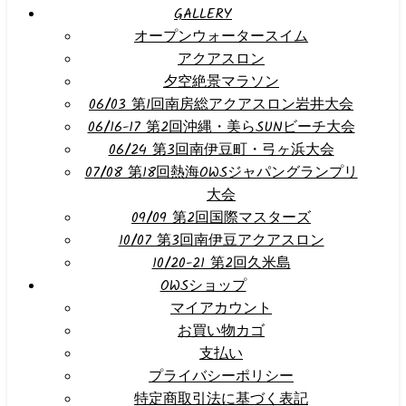
GALLERY
オープンウォータースイム
アクアスロン
夕空絶景マラソン
06/03 第1回南房総アクアスロン岩井大会
06/16-17 第2回沖縄・美らSUNビーチ大会
06/24 第3回南伊豆町・弓ヶ浜大会
07/08 第18回熱海OWSジャパングランプリ
大会
09/09 第2回国際マスターズ
10/07 第3回南伊豆アクアスロン
10/20-21 第2回久米島
OWSショップ
マイアカウント
お買い物カゴ
支払い
プライバシーポリシー
特定商取引法に基づく表記