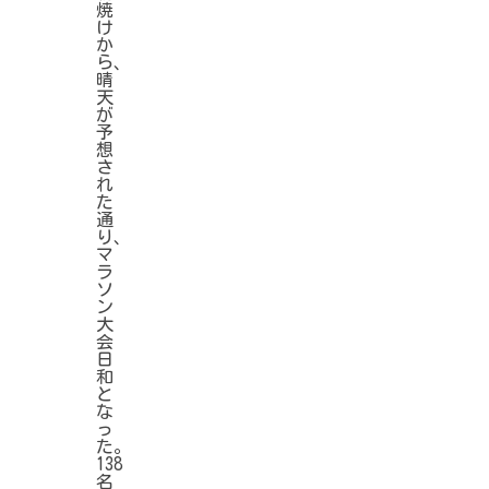
焼
け
か
ら、
晴
天
が
予
想
さ
れ
た
通
り、
マ
ラ
ソ
ン
大
会
日
和
と
な
っ
た。
138
名