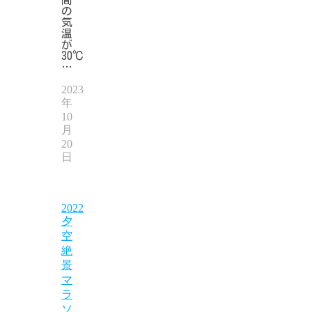
の
気
温
が
30℃
…
2023
年
10
月
20
日
2022
夕
空
絶
景
マ
ラ
ソ