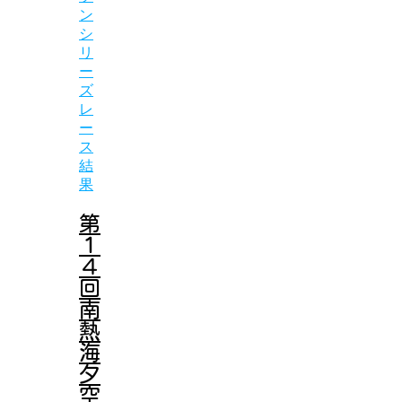
ン
シ
リ
ー
ズ
レ
ー
ス
結
果
第
１
４
回
南
熱
海
夕
空