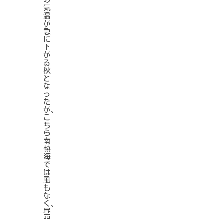
気
温
が
急
に
下
が
る
秋
と
な
っ
た
が、
こ
ち
ら
南
熱
海
で
は
風
も
な
く、
昼
間