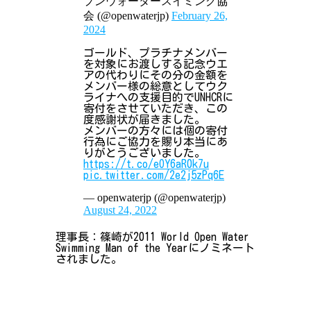
プンウォータースイミング協
会 (@openwaterjp)
February 26,
2024
ゴールド、プラチナメンバー
を対象にお渡しする記念ウエ
アの代わりにその分の金額を
メンバー様の総意としてウク
ライナへの支援目的でUNHCRに
寄付をさせていただき、この
度感謝状が届きました。
メンバーの方々には個の寄付
行為にご協力を賜り本当にあ
りがとうございました。
https://t.co/eOY6aR0k7u
pic.twitter.com/2e2j5zPq6E
— openwaterjp (@openwaterjp)
August 24, 2022
理事長：篠崎が2011 World Open Water
Swimming Man of the Yearにノミネート
されました。