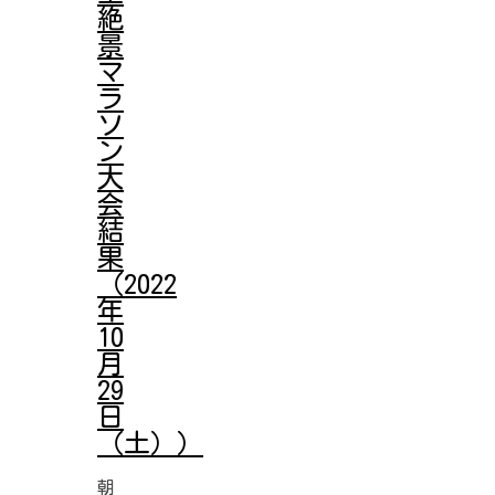
絶
景
マ
ラ
ソ
ン
大
会
結
果
（2022
年
10
月
29
日
（土））
朝