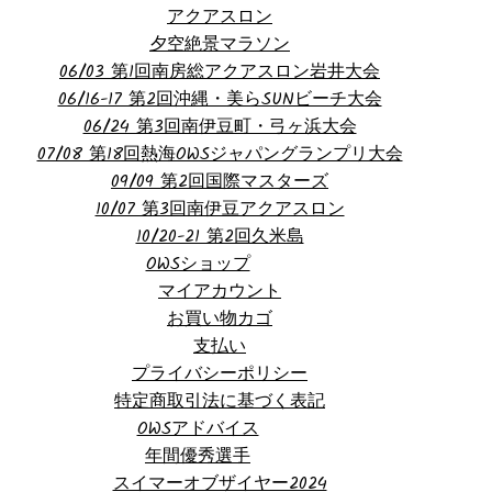
アクアスロン
夕空絶景マラソン
06/03 第1回南房総アクアスロン岩井大会
06/16-17 第2回沖縄・美らSUNビーチ大会
06/24 第3回南伊豆町・弓ヶ浜大会
07/08 第18回熱海OWSジャパングランプリ大会
09/09 第2回国際マスターズ
10/07 第3回南伊豆アクアスロン
10/20-21 第2回久米島
OWSショップ
マイアカウント
お買い物カゴ
支払い
プライバシーポリシー
特定商取引法に基づく表記
OWSアドバイス
年間優秀選手
スイマーオブザイヤー2024