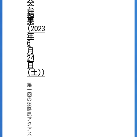
会
結
果
(2023
年
6
月
24
日
(土))
第
一
回
の
淡
路
島
ア
ク
ア
ス