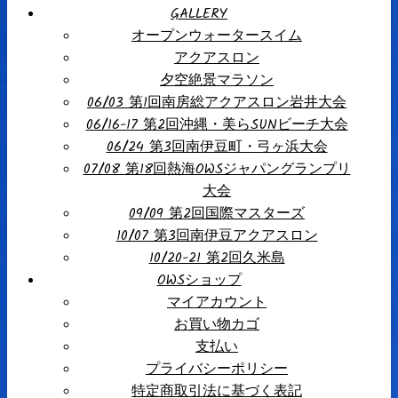
GALLERY
オープンウォータースイム
アクアスロン
夕空絶景マラソン
06/03 第1回南房総アクアスロン岩井大会
06/16-17 第2回沖縄・美らSUNビーチ大会
06/24 第3回南伊豆町・弓ヶ浜大会
07/08 第18回熱海OWSジャパングランプリ
大会
09/09 第2回国際マスターズ
10/07 第3回南伊豆アクアスロン
10/20-21 第2回久米島
OWSショップ
マイアカウント
お買い物カゴ
支払い
プライバシーポリシー
特定商取引法に基づく表記