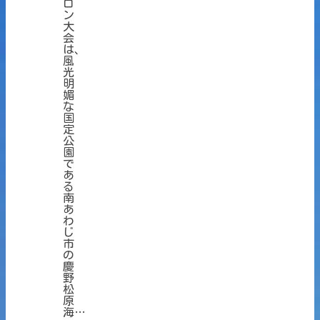
ロ
ン
大
会
は、
風
光
明
媚
な
国
定
公
園
で
あ
る
南
あ
わ
じ
市
の
慶
野
松
原
海…