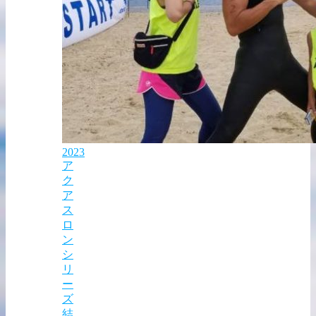
2023
ア
ク
ア
ス
ロ
ン
シ
リ
ー
ズ
結