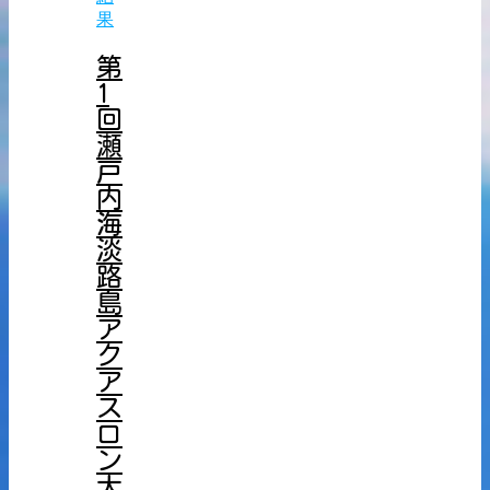
果
第
1
回
瀬
戸
内
海
淡
路
島
ア
ク
ア
ス
ロ
ン
大