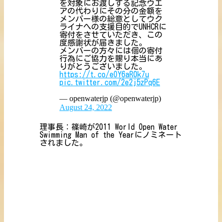
を対象にお渡しする記念ウエ
アの代わりにその分の金額を
メンバー様の総意としてウク
ライナへの支援目的でUNHCRに
寄付をさせていただき、この
度感謝状が届きました。
メンバーの方々には個の寄付
行為にご協力を賜り本当にあ
りがとうございました。
https://t.co/eOY6aR0k7u
pic.twitter.com/2e2j5zPq6E
— openwaterjp (@openwaterjp)
August 24, 2022
理事長：篠崎が2011 World Open Water
Swimming Man of the Yearにノミネート
されました。