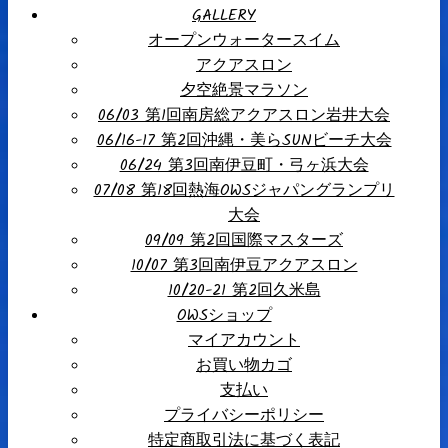
GALLERY
オープンウォータースイム
アクアスロン
夕空絶景マラソン
06/03 第1回南房総アクアスロン岩井大会
06/16-17 第2回沖縄・美らSUNビーチ大会
06/24 第3回南伊豆町・弓ヶ浜大会
07/08 第18回熱海OWSジャパングランプリ
大会
09/09 第2回国際マスターズ
10/07 第3回南伊豆アクアスロン
10/20-21 第2回久米島
OWSショップ
マイアカウント
お買い物カゴ
支払い
プライバシーポリシー
特定商取引法に基づく表記