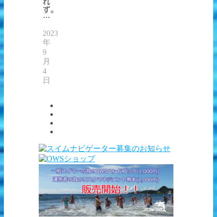
れ
ず。
…
2023
年
9
月
4
日