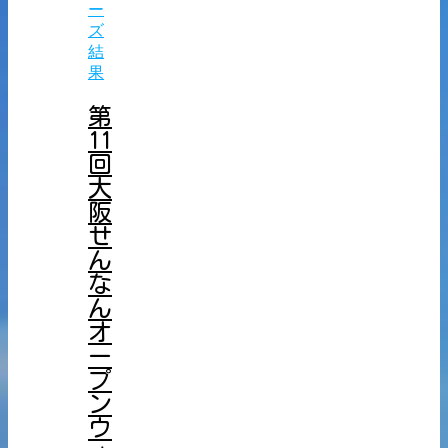
ー
ズ
結
果
第
11
回
大
阪
せ
ん
な
ん
オ
ー
プ
ン
ウ