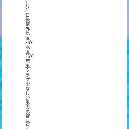
9
月
3
日
快
晴
外
気
温
36℃
水
温
26℃
無
風
ク
ラ
ゲ
少
な
し
台
風
の
影
響
見
ら