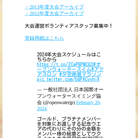
・2013年度大会アーカイブ
・2012年度大会アーカイブ
大会運営ボランティアスタッフ募集中！
登録用紙はこちら
2024年大会スケジュールはこ
ちらから
https://t.co/ZCePBPMCQ3
#オ
ープンウォータースイム
#アク
アスロン
#夕空絶景マラソン
pic.twitter.com/bQPACvvhiX
— 一般社団法人 日本国際オー
プンウォータースイミング協
会 (@openwaterjp)
February 26,
2024
ゴールド、プラチナメンバー
を対象にお渡しする記念ウエ
アの代わりにその分の金額を
メンバー様の総意としてウク