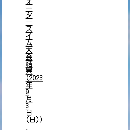
ォ
ー
タ
ー
ス
イ
ム
大
会
結
果
(2023
年
9
月
3
日
(日))