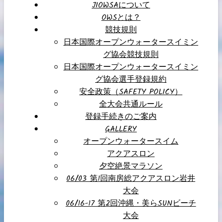
JIOWSAについて
OWSとは？
競技規則
日本国際オープンウォータースイミン
グ協会競技規則
日本国際オープンウォータースイミン
グ協会選手登録規約
安全政策（SAFETY POLICY）
全大会共通ルール
登録手続きのご案内
GALLERY
オープンウォータースイム
アクアスロン
夕空絶景マラソン
06/03 第1回南房総アクアスロン岩井
大会
06/16-17 第2回沖縄・美らSUNビーチ
大会