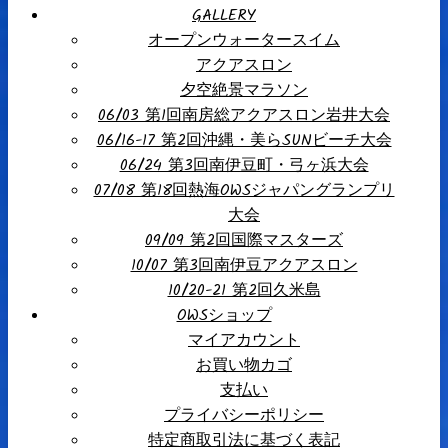
GALLERY
オープンウォータースイム
アクアスロン
夕空絶景マラソン
06/03 第1回南房総アクアスロン岩井大会
06/16-17 第2回沖縄・美らSUNビーチ大会
06/24 第3回南伊豆町・弓ヶ浜大会
07/08 第18回熱海OWSジャパングランプリ
大会
09/09 第2回国際マスターズ
10/07 第3回南伊豆アクアスロン
10/20-21 第2回久米島
OWSショップ
マイアカウント
お買い物カゴ
支払い
プライバシーポリシー
特定商取引法に基づく表記