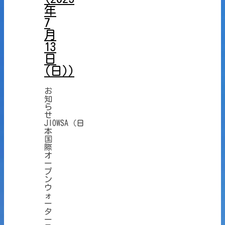
年
7
月
13
日
(日))
お
知
ら
せ
JIOWSA（日
本
国
際
オ
ー
プ
ン
ウ
ォ
ー
タ
ー