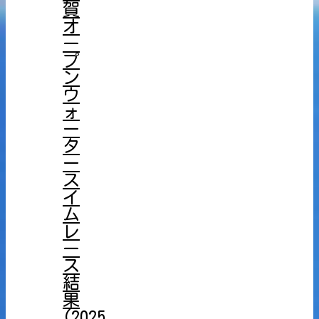
賀
オ
ー
プ
ン
ウ
ォ
ー
タ
ー
ス
イ
ム
レ
ー
ス
結
果
(2025