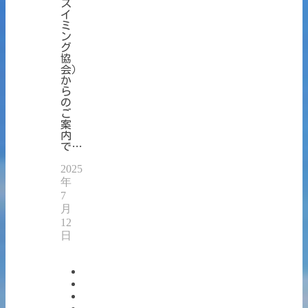
ス
イ
ミ
ン
グ
協
会）
か
ら
の
ご
案
内
で…
2025
年
7
月
12
日