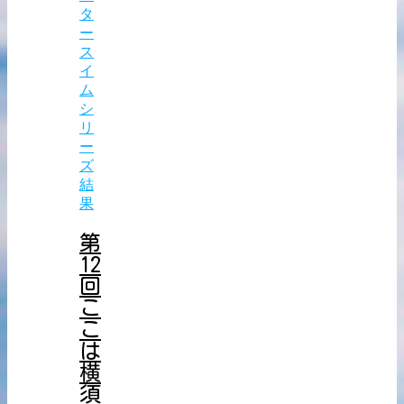
タ
ー
ス
イ
ム
シ
リ
ー
ズ
結
果
第
12
回
こ
こ
は
横
須