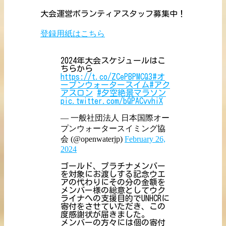
大会運営ボランティアスタッフ募集中！
登録用紙はこちら
2024年大会スケジュールはこ
ちらから
https://t.co/ZCePBPMCQ3
#オ
ープンウォータースイム
#アク
アスロン
#夕空絶景マラソン
pic.twitter.com/bQPACvvhiX
— 一般社団法人 日本国際オー
プンウォータースイミング協
会 (@openwaterjp)
February 26,
2024
ゴールド、プラチナメンバー
を対象にお渡しする記念ウエ
アの代わりにその分の金額を
メンバー様の総意としてウク
ライナへの支援目的でUNHCRに
寄付をさせていただき、この
度感謝状が届きました。
メンバーの方々には個の寄付