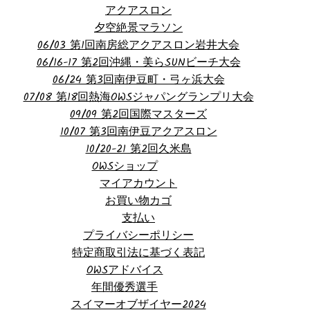
アクアスロン
夕空絶景マラソン
06/03 第1回南房総アクアスロン岩井大会
06/16-17 第2回沖縄・美らSUNビーチ大会
06/24 第3回南伊豆町・弓ヶ浜大会
07/08 第18回熱海OWSジャパングランプリ大会
09/09 第2回国際マスターズ
10/07 第3回南伊豆アクアスロン
10/20-21 第2回久米島
OWSショップ
マイアカウント
お買い物カゴ
支払い
プライバシーポリシー
特定商取引法に基づく表記
OWSアドバイス
年間優秀選手
スイマーオブザイヤー2024