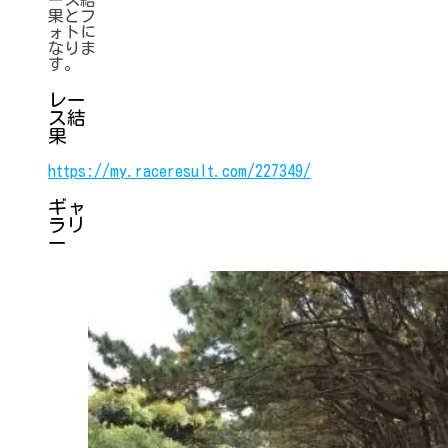
果とフ
ォトに
なりま
す。
レー
ス結
果
https://my.raceresult.com/227349/
ギャ
ラリ
ー