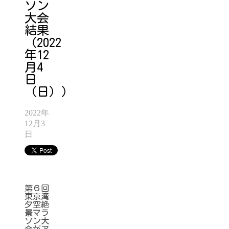
ソン
大会
結果
（2022
年12
月4
日
（日））
2022年
12月3
日
第６回
東京湾
夕空絶
景マラ
ソン大
会がア