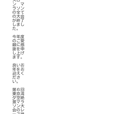
ン マ
ラソン
の全て
の大会
が終了
しまし
た。
今年度
のご愛
顧に感
謝を申
し上げ
ます。
良いお
年をお
迎えく
ださ
い。
第６回
東京湾
夕空絶
景マラ
ソン大
会のレ
ース結