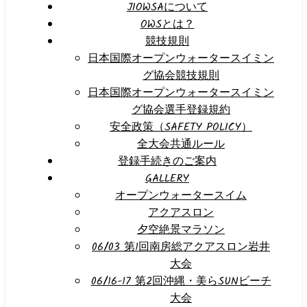
JIOWSAについて
OWSとは？
競技規則
日本国際オープンウォータースイミン
グ協会競技規則
日本国際オープンウォータースイミン
グ協会選手登録規約
安全政策（SAFETY POLICY）
全大会共通ルール
登録手続きのご案内
GALLERY
オープンウォータースイム
アクアスロン
夕空絶景マラソン
06/03 第1回南房総アクアスロン岩井
大会
06/16-17 第2回沖縄・美らSUNビーチ
大会