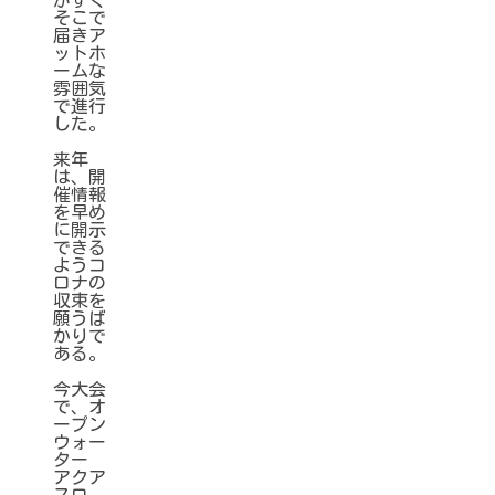
そこで
届きア
ットホ
ームな
雰囲気
で進行
した。
来年
は、開
催情報
を早め
に開示
できる
ようコ
ロナの
収束を
願うば
かりで
ある。
今大会
で、オ
ープン
ウォー
ター
アクア
スロ