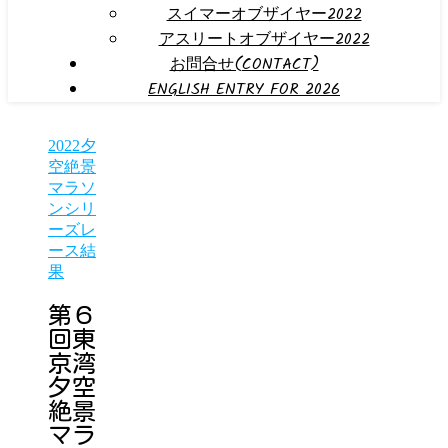
スイマーオブザイヤー2022
アスリートオブザイヤー2022
お問合せ(CONTACT)
ENGLISH ENTRY FOR 2026
2022夕
空絶景
マラソ
ンシリ
ーズレ
ース結
果
第６
回東
京湾
夕空
絶景
マラ