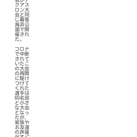
クアス
ロン大
会と同
じ幕張
海浜公
園で開
催され
た。
コロナ
で中断
されて
いたこ
の大会
の再開
に駆け
つけて
くれた
選手は
60名弱
と小さ
な大会
となっ
たが、
家族や
お友達
の声援
がすぐ