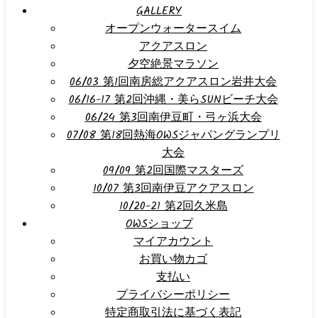
GALLERY
オープンウォータースイム
アクアスロン
夕空絶景マラソン
06/03 第1回南房総アクアスロン岩井大会
06/16-17 第2回沖縄・美らSUNビーチ大会
06/24 第3回南伊豆町・弓ヶ浜大会
07/08 第18回熱海OWSジャパングランプリ
大会
09/09 第2回国際マスターズ
10/07 第3回南伊豆アクアスロン
10/20-21 第2回久米島
OWSショップ
マイアカウント
お買い物カゴ
支払い
プライバシーポリシー
特定商取引法に基づく表記