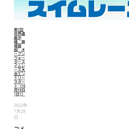
第7回
世界遺
産沖
縄“斎
場御
嶽”オ
ープン
ウォー
タース
イムレ
ース大
会エン
トリー
スター
ト（10
月16日
(日)）
2022年
7月29
日
コメ