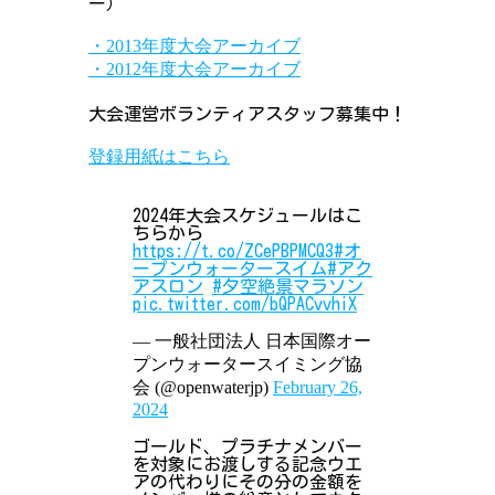
ー）
・2013年度大会アーカイブ
・2012年度大会アーカイブ
大会運営ボランティアスタッフ募集中！
登録用紙はこちら
2024年大会スケジュールはこ
ちらから
https://t.co/ZCePBPMCQ3
#オ
ープンウォータースイム
#アク
アスロン
#夕空絶景マラソン
pic.twitter.com/bQPACvvhiX
— 一般社団法人 日本国際オー
プンウォータースイミング協
会 (@openwaterjp)
February 26,
2024
ゴールド、プラチナメンバー
を対象にお渡しする記念ウエ
アの代わりにその分の金額を