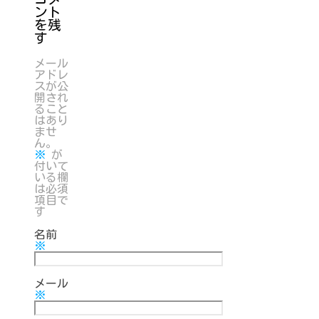
ント
を残
す
メール
アドレ
スが公
開され
ること
はあり
ませ
ん。
※
が
付いて
いる欄
は必須
項目で
す
名前
※
メール
※