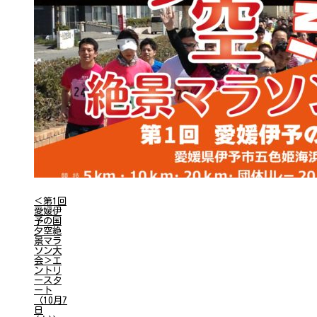
＜第1回
愛媛伊
予の国
夕空絶
景マラ
ソン大
会＞エ
ントリ
ースタ
ート
（10月7
日