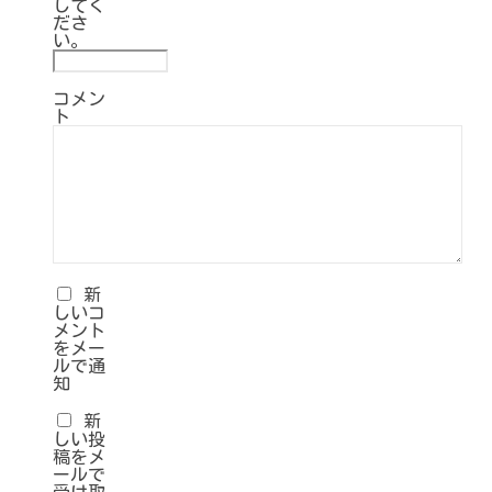
してく
ださ
い。
コメン
ト
新
しいコ
メント
をメー
ルで通
知
新
しい投
稿をメ
ールで
受け取