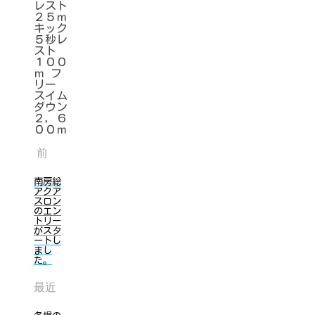
レスト
２５ｍ
キック
５秒レ
スト
１００
ｍ フ
リー
スイム
ダウン
２，６
００ｍ
前
南房総
アクア
スロン
のエン
トリー
がスタ
ートし
まし
た。
最近