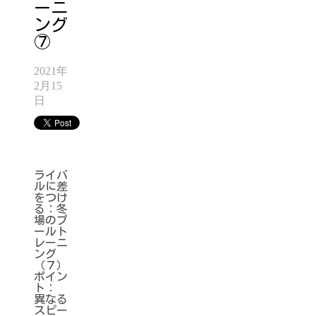
ーニ
ング
⑦
2021年
2月15
日
ライバ
ルに差
をつけ
る：冬
場のプ
ールト
レーニ
ング
（７）
ポイン
ト：
異なる
スピー