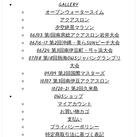
GALLERY
オープンウォータースイム
アクアスロン
夕空絶景マラソン
06/03 第1回南房総アクアスロン岩井大会
06/16-17 第2回沖縄・美らSUNビーチ大会
06/24 第3回南伊豆町・弓ヶ浜大会
07/08 第18回熱海OWSジャパングランプリ
大会
09/09 第2回国際マスターズ
10/07 第3回南伊豆アクアスロン
10/20-21 第2回久米島
OWSショップ
マイアカウント
お買い物カゴ
支払い
プライバシーポリシー
特定商取引法に基づく表記