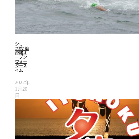
シリー
ズ第1戦
沖縄オ
ープン
ウォー
タース
イム
2022年
1月20
日