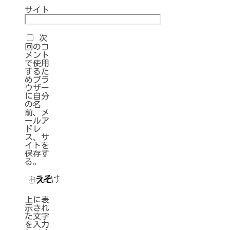
サイト
次
回のコ
メント
で使用
するた
めブラ
ウザー
に自分
の名
前、メ
ールア
ドレ
ス、サ
イトを
保存す
る。
上に表
示され
た文字
を入力