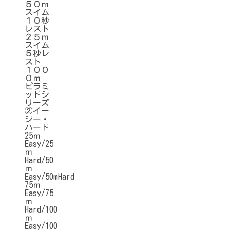
５０ｍ
スイム
１０秒
レスト
２５ｍ
スイム
５秒レ
スト
１００
０ｍ
ピラミ
ッドシ
リーズ
②イー
ジー・
ハード
25ｍ
Easy/25
ｍ
Hard/50
ｍ
Easy/50mHard
75ｍ
Easy/75
ｍ
Hard/100
ｍ
Easy/100