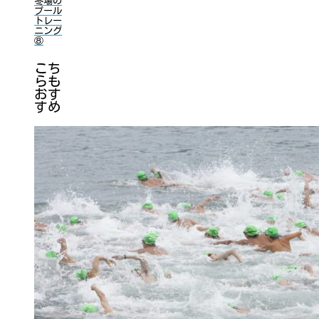
冬場の
プール
トレー
ニング
⑧
こち
らも
おす
すめ