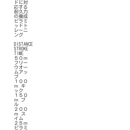
ドに対
応する
耐久力
の養成
ピラミ
ッドト
レーニ
ング
DISTANCE
STROKE
TIME
５０ｍ
フリー
ウオー
ムアッ
プ
１００
ｍ キ
ック
１５０
ｍ プ
ル
２００
ｍ ス
イム
２５ｍ
ピラミ