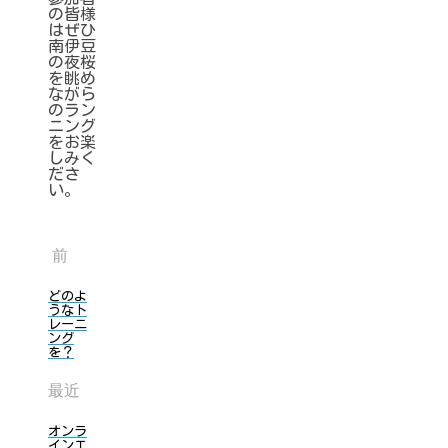
の皆様
はぜひ
南伊豆
の夜桜
を眺め
ながら
のラン
ニング
をお楽
しみく
ださ
い。
前
どのよ
うなト
レーニ
ング
を？
最近
オンラ
インエ