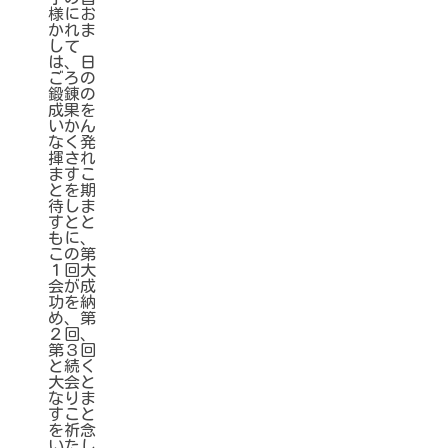
様にお
かれま
して
は、日
ごろの
鍛錬の
成果を
いかん
なく発
揮され
ますこ
とを期
待しま
すとと
もに、
この第
１回大
会が成
功を納
め、第
２回、
第３回
と続く
大会と
なりま
すこと
を祈念
いたし