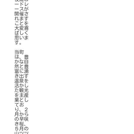
ードレ
ースが
開催さ
れます
ことを
大変喜
ばしく
思いま
す。
当町
は、豊
かな自
然と豊
富に湧
き出す
温泉を
活かし
た観光
を主産
業とし
てお
り、２
月から
の早咲
き桜、
５月の
山ツツ