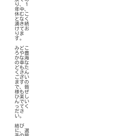
り、１
年中、
休むこ
となく
湧き続
けてお
りま
す。
みどこ
ろや豊
かな海
の幸な
どもた
くさん
ござい
ますの
で、皆
様もぜ
ひ楽し
んでい
ってく
ださ
い。
結び
に、選
手の皆