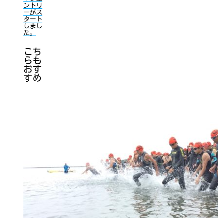
ントリ
ーがス
タート
しまし
た。
こち
らも
おす
すめ