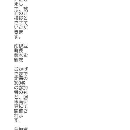
まし
て、歓
迎のご
挨拶と
させて
いただ
きま
す。
南伊豆
町長
鈴木史
鶴哉
おかげ
さまで
定員の
300名
の参加
者のも
と、週
末南伊
豆にて
開催さ
れま
す。
参加者