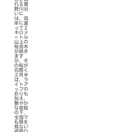
れる青
野川沿
いに
は、両
岸に渡
って２
キロメ
ートル
以上の
桜並木
が続き
ます
が、そ
の桜が
花開く
２月半
ば、ラ
イトア
ップの
彩りも
加え、
艶やか
な夜桜
の下、
全国で
も類を
見ない
夜間ロ