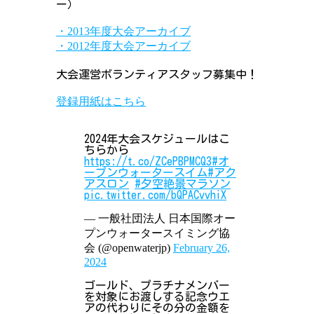
ー）
・2013年度大会アーカイブ
・2012年度大会アーカイブ
大会運営ボランティアスタッフ募集中！
登録用紙はこちら
2024年大会スケジュールはこ
ちらから
https://t.co/ZCePBPMCQ3
#オ
ープンウォータースイム
#アク
アスロン
#夕空絶景マラソン
pic.twitter.com/bQPACvvhiX
— 一般社団法人 日本国際オー
プンウォータースイミング協
会 (@openwaterjp)
February 26,
2024
ゴールド、プラチナメンバー
を対象にお渡しする記念ウエ
アの代わりにその分の金額を