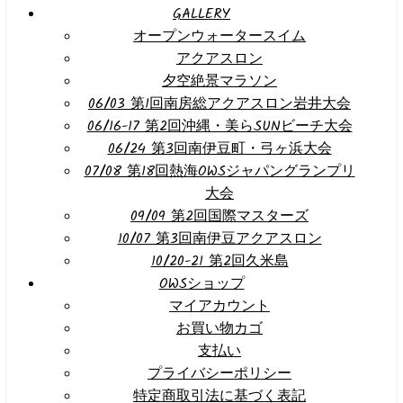
GALLERY
オープンウォータースイム
アクアスロン
夕空絶景マラソン
06/03 第1回南房総アクアスロン岩井大会
06/16-17 第2回沖縄・美らSUNビーチ大会
06/24 第3回南伊豆町・弓ヶ浜大会
07/08 第18回熱海OWSジャパングランプリ
大会
09/09 第2回国際マスターズ
10/07 第3回南伊豆アクアスロン
10/20-21 第2回久米島
OWSショップ
マイアカウント
お買い物カゴ
支払い
プライバシーポリシー
特定商取引法に基づく表記