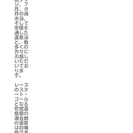
ジ、７
月、８
月の海
水浴、
そして
年間を
通した
温泉浴
と、数
多くの
方々に
お越し
いただ
いてお
りま
す。
レース
のスタ
ート・
ゴール
となる
町営温
泉銀の
湯会館
の源泉
は自噴
泉であ