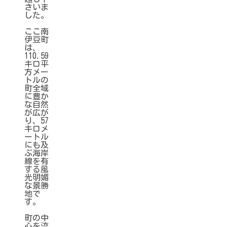
さいま
した。
ここ南
伊豆町
は、
110.59
キロ平
方メー
トルの
町全域
に豊か
な自然
が広が
り、57
キロメ
ートル
にも及
ぶ海岸
線を有
する風
光明媚
な景勝
地で
す。
町の中
心を流