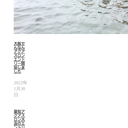
大阪せ
んなん
アクア
スロン
エント
リー開
始しま
した
2022年
1月30
日
愛知ア
クアス
ロン大
会のエ
ントリ