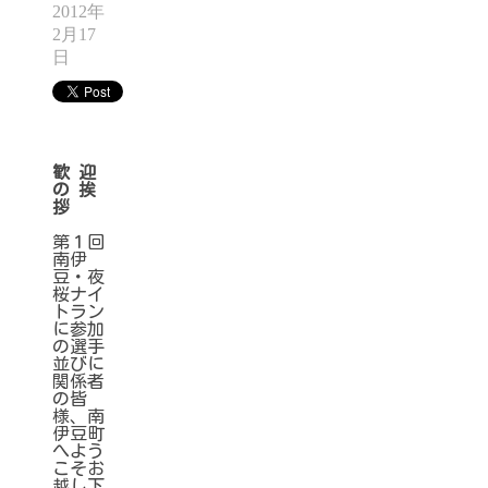
2012年
2月17
日
歓 迎
の 挨
拶
第１回
南伊
豆・夜
桜ナイ
トラン
に参加
の選手
並びに
関係者
の皆
様、南
伊豆町
へよう
こそお
越し下