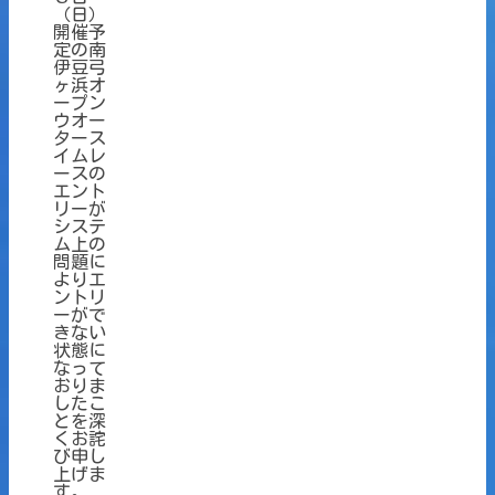
（日）
開催予
定の南
伊豆弓
ヶ浜オ
ープン
ウオー
タース
イムレ
ースの
エント
リーが
システ
ム上の
問題に
よりエ
ントリ
ーがで
きない
状態に
なって
おりま
したこ
とを深
くお詫
び申し
上げま
す。