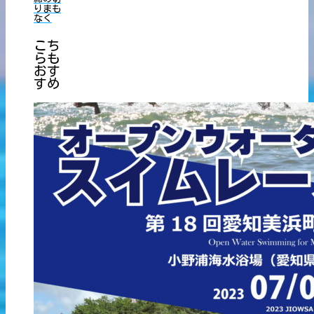
りまも
なく
こち
らも
おす
すめ