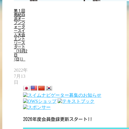
第１回
南紀白
浜オー
プンウ
ォータ
ースイ
ム大会
エント
リース
タート
（10月2
日
(日)）
2022年
7月13
日
2026年度会員登録更新スタート!!