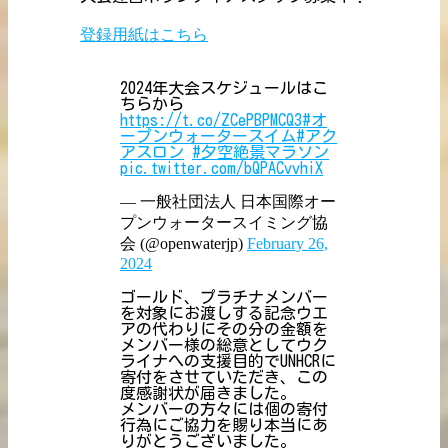
登録用紙はこちら
2024年大会スケジュールはこ
ちらから
https://t.co/ZCePBPMCQ3
#オ
ープンウォータースイム
#アク
アスロン
#夕空絶景マラソン
pic.twitter.com/bQPACvvhiX
— 一般社団法人 日本国際オー
プンウォータースイミング協
会 (@openwaterjp)
February 26,
2024
ゴールド、プラチナメンバー
を対象にお渡しする記念ウエ
アの代わりにその分の金額を
メンバー様の総意としてウク
ライナへの支援目的でUNHCRに
寄付をさせていただき、この
度感謝状が届きました。
メンバーの方々には個の寄付
行為にご協力を賜り本当にあ
りがとうございました。