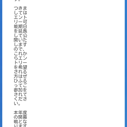
つきま
しては
エント
リー可
能期日
を延長
して公
開いた
します
ので、
これか
らエン
トリー
を希望
される
方はぜ
ひふる
ってご
参加を
されて
くださ
い。
本年度
の開幕
戦とな
ります