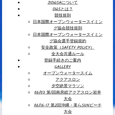
JIOWSAについて
OWSとは？
競技規則
日本国際オープンウォータースイミン
グ協会競技規則
日本国際オープンウォータースイミン
グ協会選手登録規約
安全政策（SAFETY POLICY）
全大会共通ルール
登録手続きのご案内
GALLERY
オープンウォータースイム
アクアスロン
夕空絶景マラソン
06/03 第1回南房総アクアスロン岩井
大会
06/16-17 第2回沖縄・美らSUNビーチ
大会