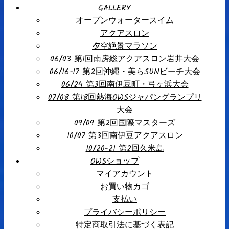
GALLERY
オープンウォータースイム
アクアスロン
夕空絶景マラソン
06/03 第1回南房総アクアスロン岩井大会
06/16-17 第2回沖縄・美らSUNビーチ大会
06/24 第3回南伊豆町・弓ヶ浜大会
07/08 第18回熱海OWSジャパングランプリ
大会
09/09 第2回国際マスターズ
10/07 第3回南伊豆アクアスロン
10/20-21 第2回久米島
OWSショップ
マイアカウント
お買い物カゴ
支払い
プライバシーポリシー
特定商取引法に基づく表記