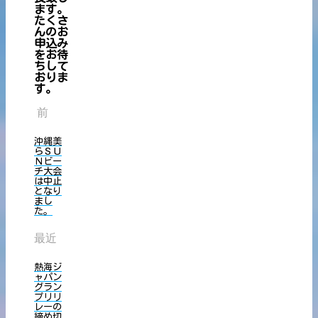
ます。
たくさ
んのお
申込み
をお待
ちして
おりま
す。
前
沖縄美
らＳＵ
Ｎビー
チ大会
は中止
となり
まし
た。
最近
熱海ジ
ャパン
グラン
プリリ
レーの
締め切