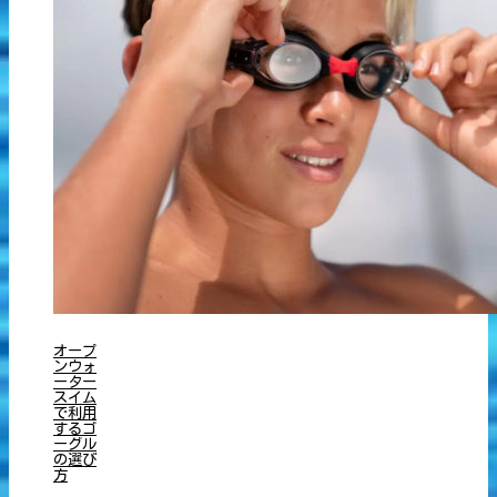
オープ
ンウォ
ーター
スイム
で利用
するゴ
ーグル
の選び
方