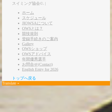
スイミング協会©. |
ホーム
スケジュール
JIOWSAについて
OWSとは？
競技規則
登録手続きのご案内
Gallery
OWSショップ
OWSアドバイス
年間優秀選手
お問合せ(Contact)
English Entry for 2026
トップへ戻る
Translate »