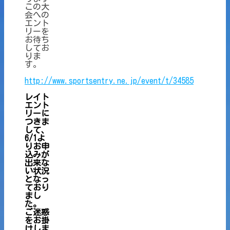
この大
会への
エント
リーを
お待ち
してお
りま
す。
http://www.sportsentry.ne.jp/event/t/34585
レイト
エント
リーに
つきま
して、
6/1よ
りお申
込みが
出来な
い状況
となっ
ており
まし
た。
ご迷惑
をお掛
けしま