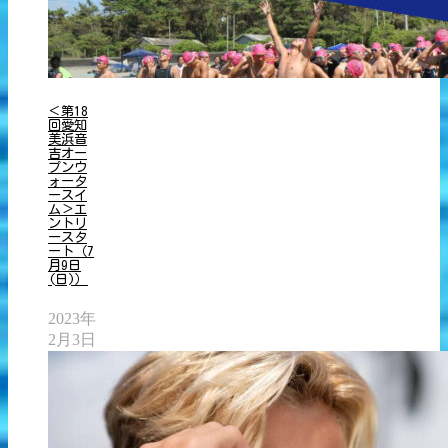
＜第18
回愛知
美浜音
吉オー
プンウ
ォータ
ースイ
ム＞エ
ントリ
ースタ
ート（7
月9日
(日)）
2023年
2月3日