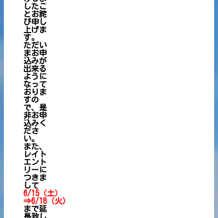
したこ
とお詫
び申し
上げま
す。
ただい
まお申
込みが
出来る
ように
なって
おりま
すの
で、是
非お申
込みく
ださ
い。
また、
レイト
エント
リーに
つきま
して
6/15（土）
⇒6/18（火）
まで延
長致し