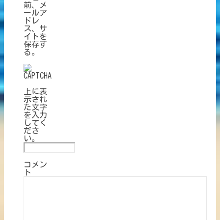
前、メ
ールア
ドレ
ス、サ
イトを
保存す
る。
上に表
示され
た文字
を入力
してく
ださ
い。
コメン
ト