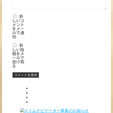
新
しいコ
メント
をメー
ルで通
知
新
しい投
稿をメ
ールで
受け取
る