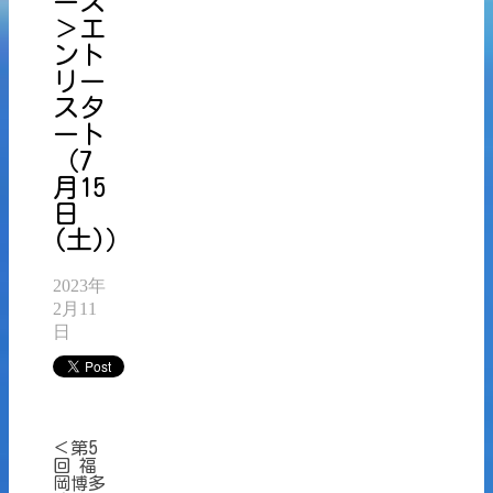
ース
＞エ
ント
リー
スタ
ート
（7
月15
日
(土)）
2023年
2月11
日
＜第5
回 福
岡博多