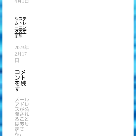
4月1日
システ
ムトレ
ーニン
グのす
すめ
2023年
2月17
日
コメ
ント
を残
す
メール
アドレ
スが公
開され
ること
はあり
ませ
ん。