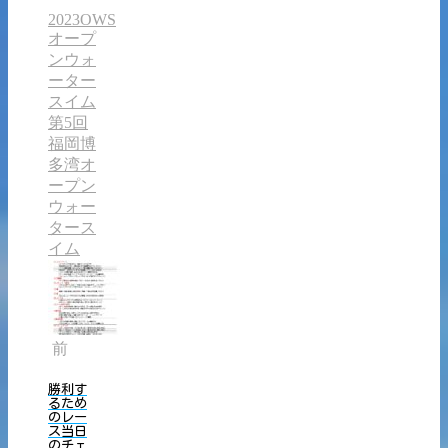
2023OWS
オープ
ンウォ
ーター
スイム
第5回
福岡博
多湾オ
ープン
ウォー
タース
イム
前
勝利す
るため
のレー
ス当日
のチェ