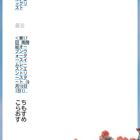
ックリ
スト
最近
＜第17
回 南房
総オー
プンウ
ォータ
ースイ
ムレー
ス＞エ
ントリ
ースタ
ート（9
月10日
(日)）
こち
らも
おす
すめ