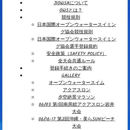
JIOWSAについて
OWSとは？
競技規則
日本国際オープンウォータースイミン
グ協会競技規則
日本国際オープンウォータースイミン
グ協会選手登録規約
安全政策（SAFETY POLICY）
全大会共通ルール
登録手続きのご案内
GALLERY
オープンウォータースイム
アクアスロン
夕空絶景マラソン
06/03 第1回南房総アクアスロン岩井
大会
06/16-17 第2回沖縄・美らSUNビーチ
大会