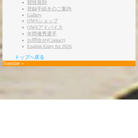
競技規則
登録手続きのご案内
Gallery
OWSショップ
OWSアドバイス
年間優秀選手
お問合せ(Contact)
English Entry for 2026
トップへ戻る
Translate »