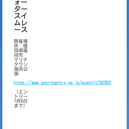
ォー
ター
スイ
ムレ
ース
開催場
所：福
岡県福
岡市
マリナ
タウン
海浜公
園
https://www.sportsentry.ne.jp/event/t/90585
（エン
トリー
7月8日
まで）