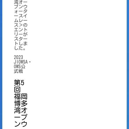
湾オー
プンウ
ォータ
ースイ
ムレー
ス＞の
エント
リーが
スター
トしま
した。
2023
JIOWSA・
OWS公
式戦
第5
回
福岡
博多
湾オ
ープ
ンウ