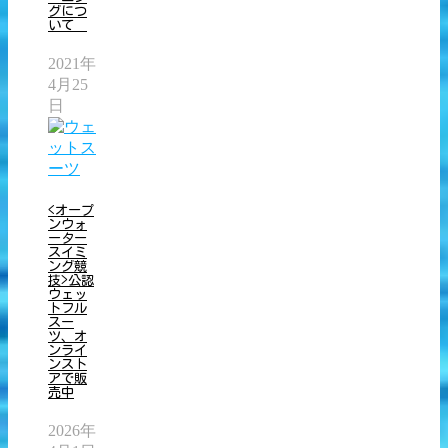
グにつ
いて
2021年
4月25
日
<オープ
ンウォ
ーター
スイミ
ング競
技>公認
ウェッ
トフル
スー
ツ、オ
ンライ
ンスト
アで販
売中
2026年