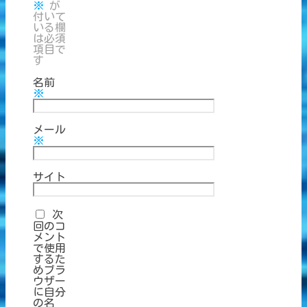
※
が
付いて
いる欄
は必須
項目で
す
名前
※
メール
※
サイト
次
回のコ
メント
で使用
するた
めブラ
ウザー
に自分
の名