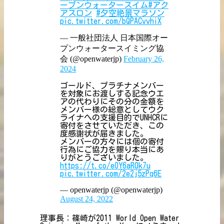
ープンウォータースイム
#アク
アスロン
#夕空絶景マラソン
pic.twitter.com/bQPACvvhiX
— 一般社団法人 日本国際オー
プンウォータースイミング協
会 (@openwaterjp)
February 26,
2024
ゴールド、プラチナメンバー
を対象にお渡しする記念ウエ
アの代わりにその分の金額を
メンバー様の総意としてウク
ライナへの支援目的でUNHCRに
寄付をさせていただき、この
度感謝状が届きました。
メンバーの方々には個の寄付
行為にご協力を賜り本当にあ
りがとうございました。
https://t.co/eOY6aR0k7u
pic.twitter.com/2e2j5zPq6E
— openwaterjp (@openwaterjp)
August 24, 2022
理事長：篠崎が2011 World Open Water