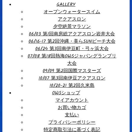
GALLERY
オープンウォータースイム
アクアスロン
夕空絶景マラソン
06/03 第1回南房総アクアスロン岩井大会
06/16-17 第2回沖縄・美らSUNビーチ大会
06/24 第3回南伊豆町・弓ヶ浜大会
07/08 第18回熱海OWSジャパングランプリ
大会
09/09 第2回国際マスターズ
10/07 第3回南伊豆アクアスロン
10/20-21 第2回久米島
OWSショップ
マイアカウント
お買い物カゴ
支払い
プライバシーポリシー
特定商取引法に基づく表記