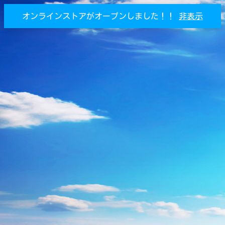
オンラインストアがオープンしました！！
非表示