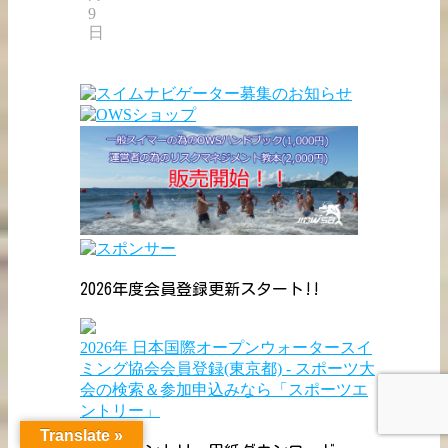
9
日
2026年度会員登録更新スタート!!
2026年 日本国際オープンウォータースイ
ミング協会会員登録(東京都) - スポーツ大
会の検索＆参加申込みなら「スポーツエ
ントリー」
Translate »