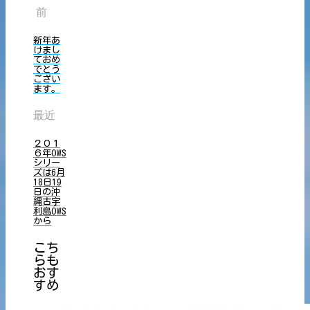
前
新年あ
けまし
ておめ
でとう
ござい
ます。
最近
２０１
６年OWS
シリー
ズは6月
18日19
日の沖
縄古宇
利島OWS
から
こち
らも
おす
すめ