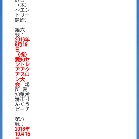
（木）
～エン
トリー
開始）
第六
戦：
2016年
9月19
日
（祝）
愛知
セ
ントレ
アアク
アスロ
ン大
会
場
所:愛
知県常
滑市り
んくう
ビーチ
第八
戦：
2016年
10月15
日