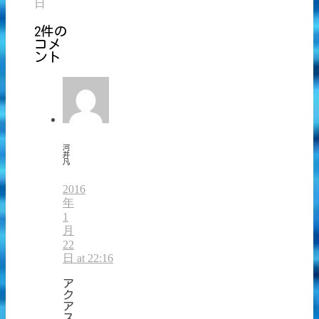
日
2件の
コメ
ント
河
井
凡
2016
年
1
月
22
日 at 22:16
ア
ク
ア
ス