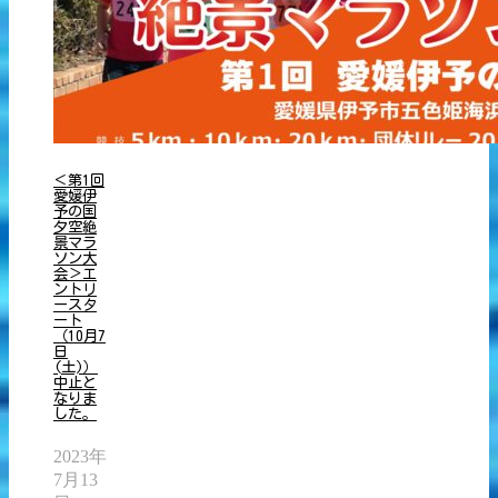
＜第1回
愛媛伊
予の国
夕空絶
景マラ
ソン大
会＞エ
ントリ
ースタ
ート
（10月7
日
(土)）
中止と
なりま
した。
2023年
7月13