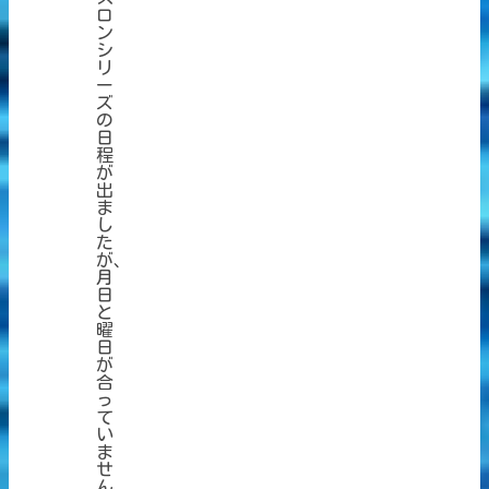
ロ
ン
シ
リ
ー
ズ
の
日
程
が
出
ま
し
た
が、
月
日
と
曜
日
が
合
っ
て
い
ま
せ
ん。