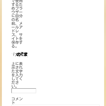
で使用
するた
めブラ
ウザー
に自分
の名
前、メ
ールア
ドレ
ス、サ
イトを
保存す
る。
上に表
示され
た文字
を入力
してく
ださ
い。
コメン
ト