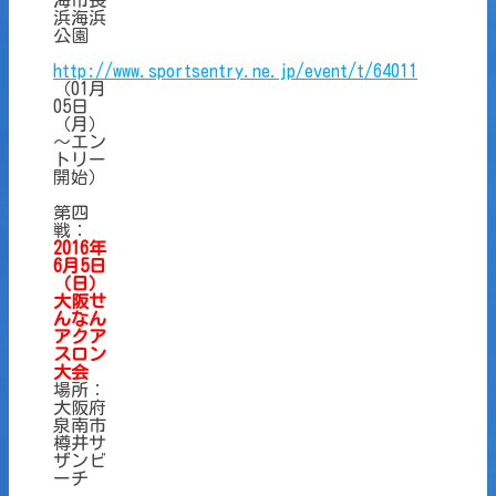
浜海浜
公園
http://www.sportsentry.ne.jp/event/t/64011
（01月
05日
（月）
～エン
トリー
開始）
第四
戦：
2016年
6月5日
（日）
大
阪せ
んなん
アクア
スロン
大会
場所：
大阪府
泉南市
樽井サ
ザンビ
ーチ