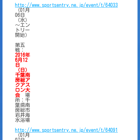
http://www.sportsentry.ne.jp/event/t/64033
（01月
06日
（水）
～エン
トリー
開始）
第五
戦：
2016年
6月12
日
（日）
千葉南
房総ア
クアス
ロン大
会
場
所：千
葉県南
房総市
岩井海
水浴場
http://www.sportsentry.ne.jp/event/t/64091
（01月
07日