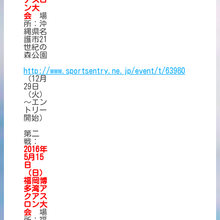
ン大
会
場
所：沖
縄県名
護市21
世紀の
森公園
http://www.sportsentry.ne.jp/event/t/63980
（12月
29日
（火）
～エン
トリー
開始）
第二
戦：
2016年
5月15
日
（日）
福
岡博
多湾ア
クアス
ロン大
会
場
所：福