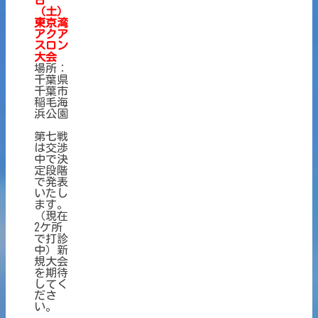
（土）
東
京湾
アクア
スロン
大会
場所：
千葉県
千葉市
稲毛海
浜公園
第七戦
は交渉
中で決
定段階
で発表
いたし
ます。
（現在
2ケ所
で打診
中）新
規大会
を期待
してく
ださ
い。