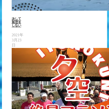
決して
無理を
しない
2021年
3月23
日