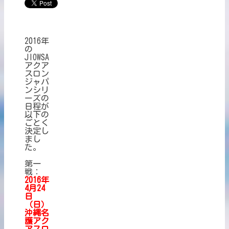
2016年
の
JIOWSA
アクア
スロン
ジャパ
ンシリ
ーズの
日程が
以下の
ごとく
決定し
まし
た。
第一
戦：
2016年
4月24
日
（日）
沖
縄名
護アク
アスロ