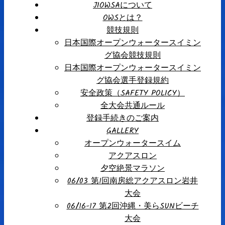
JIOWSAについて
OWSとは？
競技規則
日本国際オープンウォータースイミン
グ協会競技規則
日本国際オープンウォータースイミン
グ協会選手登録規約
安全政策（SAFETY POLICY）
全大会共通ルール
登録手続きのご案内
GALLERY
オープンウォータースイム
アクアスロン
夕空絶景マラソン
06/03 第1回南房総アクアスロン岩井
大会
06/16-17 第2回沖縄・美らSUNビーチ
大会