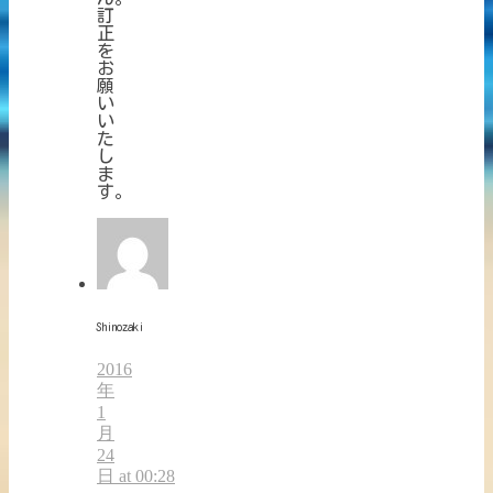
訂
正
を
お
願
い
い
た
し
ま
す。
Shinozaki
2016
年
1
月
24
日 at 00:28