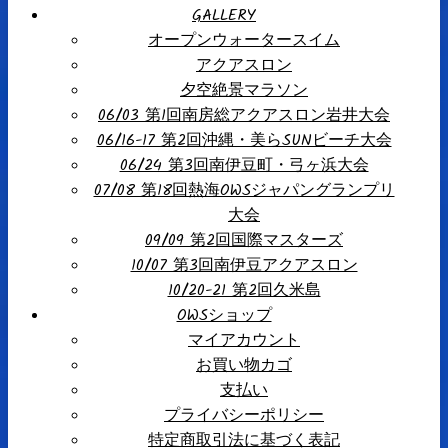
GALLERY
オープンウォータースイム
アクアスロン
夕空絶景マラソン
06/03 第1回南房総アクアスロン岩井大会
06/16-17 第2回沖縄・美らSUNビーチ大会
06/24 第3回南伊豆町・弓ヶ浜大会
07/08 第18回熱海OWSジャパングランプリ
大会
09/09 第2回国際マスターズ
10/07 第3回南伊豆アクアスロン
10/20-21 第2回久米島
OWSショップ
マイアカウント
お買い物カゴ
支払い
プライバシーポリシー
特定商取引法に基づく表記