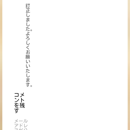
訂
正
し
ま
し
た。
よ
ろ
し
く
お
願
い
い
た
し
ま
す。
コメ
ント
を残
す
メール
アドレ