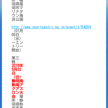
岡県福
岡市マ
リナタ
ウン海
浜公園
http://www.sportsentry.ne.jp/event/t/64004
（01月
06日
（水）
～エン
トリー
開始）
第三
戦：
2016年
5月22
日
（日）
静
岡南
熱海ア
クアス
ロン大
会
場
所：静
岡県熱
海市長