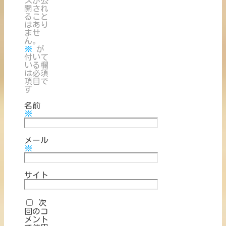
スが公
開され
ること
はあり
ませ
ん。
※
が
付いて
いる欄
は必須
項目で
す
名前
※
メール
※
サイト
次
回のコ
メント