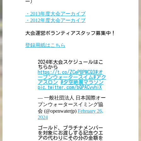
ー）
・2013年度大会アーカイブ
・2012年度大会アーカイブ
大会運営ボランティアスタッフ募集中！
登録用紙はこちら
2024年大会スケジュールはこ
ちらから
https://t.co/ZCePBPMCQ3
#オ
ープンウォータースイム
#アク
アスロン
#夕空絶景マラソン
pic.twitter.com/bQPACvvhiX
— 一般社団法人 日本国際オー
プンウォータースイミング協
会 (@openwaterjp)
February 26,
2024
ゴールド、プラチナメンバー
を対象にお渡しする記念ウエ
アの代わりにその分の金額を