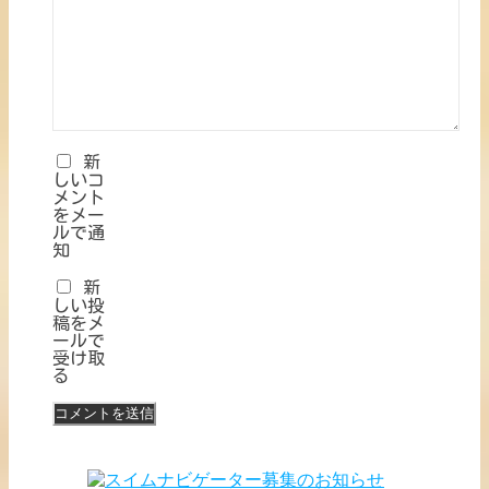
新
しいコ
メント
をメー
ルで通
知
新
しい投
稿をメ
ールで
受け取
る