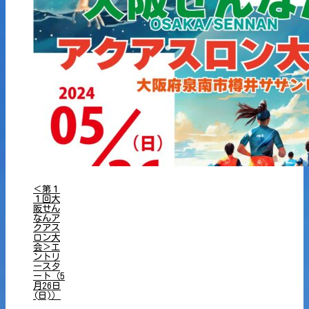
＜第１
１回大
阪せん
なんア
クアス
ロン大
会＞エ
ントリ
ースタ
ート（5
月26日
(日)）