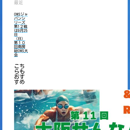
最近
OWSジャ
パンシ
リーズ
第1２戦
は9月25
日
（日）
第１０
回南房
総OWS大
会
こち
らも
おす
すめ