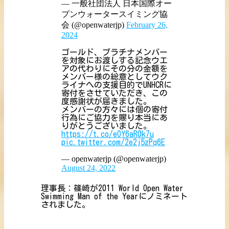
— 一般社団法人 日本国際オー
プンウォータースイミング協
会 (@openwaterjp)
February 26,
2024
ゴールド、プラチナメンバー
を対象にお渡しする記念ウエ
アの代わりにその分の金額を
メンバー様の総意としてウク
ライナへの支援目的でUNHCRに
寄付をさせていただき、この
度感謝状が届きました。
メンバーの方々には個の寄付
行為にご協力を賜り本当にあ
りがとうございました。
https://t.co/eOY6aR0k7u
pic.twitter.com/2e2j5zPq6E
— openwaterjp (@openwaterjp)
August 24, 2022
理事長：篠崎が2011 World Open Water
Swimming Man of the Yearにノミネート
されました。