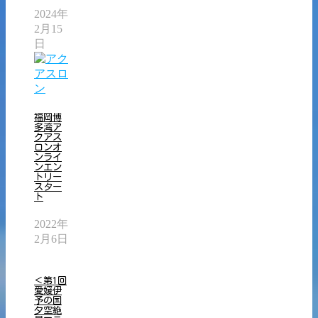
2024年
2月15
日
福岡博
多湾ア
クアス
ロンオ
ンライ
ンエン
トリー
スター
ト
2022年
2月6日
＜第1回
愛媛伊
予の国
夕空絶