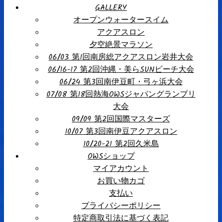
GALLERY
オープンウォータースイム
アクアスロン
夕空絶景マラソン
06/03 第1回南房総アクアスロン岩井大会
06/16-17 第2回沖縄・美らSUNビーチ大会
06/24 第3回南伊豆町・弓ヶ浜大会
07/08 第18回熱海OWSジャパングランプリ
大会
09/09 第2回国際マスターズ
10/07 第3回南伊豆アクアスロン
10/20-21 第2回久米島
OWSショップ
マイアカウント
お買い物カゴ
支払い
プライバシーポリシー
特定商取引法に基づく表記