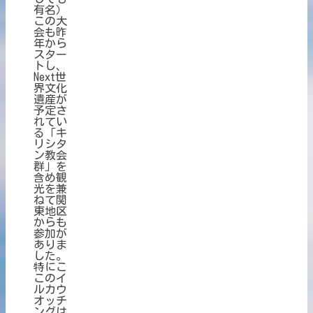
有名）
この大
会も昨
年から
スター
トし、
Next世
界文化
遺産が
予定さ
れてい
る「キ
リシタ
ン教会
群」を
含め観
光を兼
ねて関
東地区
からも
参加が
ありま
した。
特にこ
このイ
ルカウ
オッチ
ングは