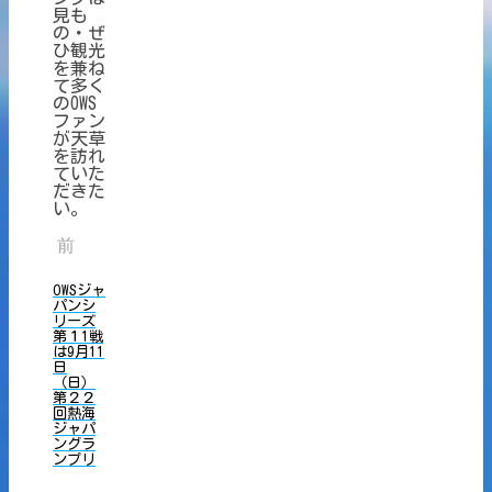
見も
の・ぜ
ひ観光
を兼ね
て多く
のOWS
ファン
が天草
を訪れ
ていた
だきた
い。
前
OWSジャ
パンシ
リーズ
第１1戦
は9月11
日
（日）
第２２
回熱海
ジャパ
ングラ
ンプリ