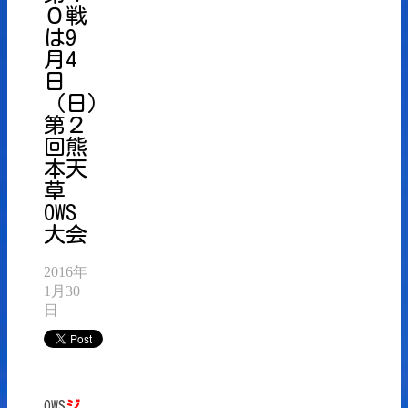
０戦
は9
月4
日
（日）
第２
回熊
本天
草
OWS
大会
2016年
1月30
日
OWS
ジ