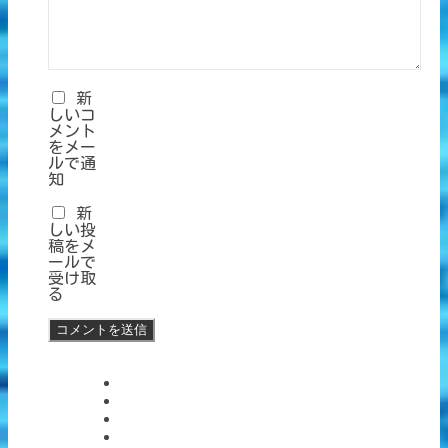
新
しいコ
メント
をメー
ルで通
知
新
しい投
稿をメ
ールで
受け取
る