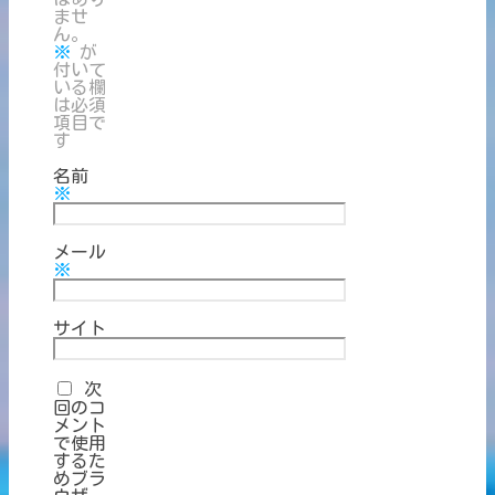
ませ
ん。
※
が
付いて
いる欄
は必須
項目で
す
名前
※
メール
※
サイト
次
回のコ
メント
で使用
するた
めブラ