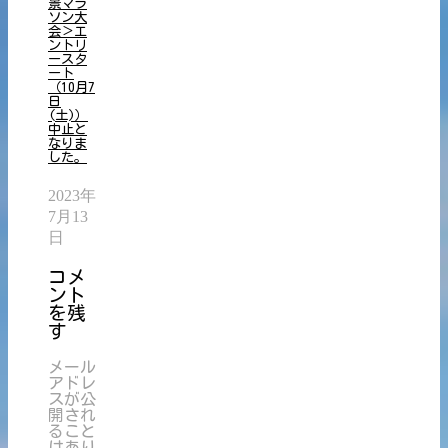
景マラ
ソン大
会＞エ
ントリ
ースタ
ート
（10月7
日
(土)）
中止と
なりま
した。
2023年
7月13
日
コメ
ント
を残
す
メール
アドレ
スが公
開され
ること
はあり