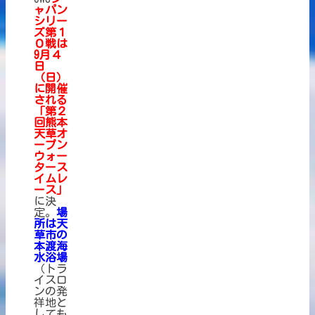
ャパン
シリー
ズ第１
０戦は
9月４
日
（日）
に開催
される
「第２
回熊本
天草オ
ープン
ウォー
タース
イムレ
ース」
に決
定。
場
所は天
草市の
本渡海
水浴場
（トラ
イスロ
ンの発
祥地と
しても