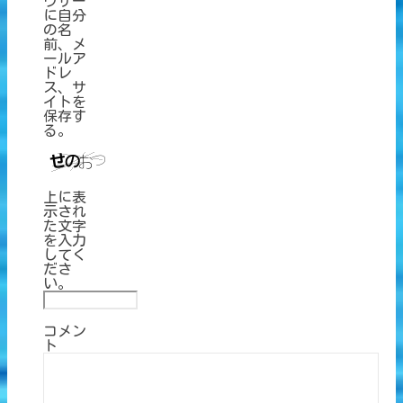
ウザー
に自分
の名
前、メ
ールア
ドレ
ス、サ
イトを
保存す
る。
上に表
示され
た文字
を入力
してく
ださ
い。
コメン
ト