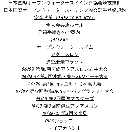
日本国際オープンウォータースイミング協会競技規則
日本国際オープンウォータースイミング協会選手登録規約
安全政策（SAFETY POLICY）
全大会共通ルール
登録手続きのご案内
GALLERY
オープンウォータースイム
アクアスロン
夕空絶景マラソン
06/03 第1回南房総アクアスロン岩井大会
06/16-17 第2回沖縄・美らSUNビーチ大会
06/24 第3回南伊豆町・弓ヶ浜大会
07/08 第18回熱海OWSジャパングランプリ大会
09/09 第2回国際マスターズ
10/07 第3回南伊豆アクアスロン
10/20-21 第2回久米島
OWSショップ
マイアカウント