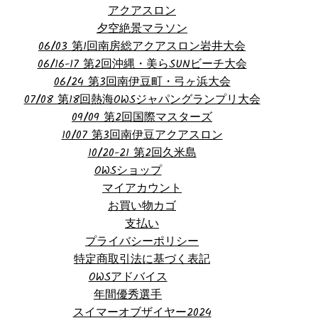
アクアスロン
夕空絶景マラソン
06/03 第1回南房総アクアスロン岩井大会
06/16-17 第2回沖縄・美らSUNビーチ大会
06/24 第3回南伊豆町・弓ヶ浜大会
07/08 第18回熱海OWSジャパングランプリ大会
09/09 第2回国際マスターズ
10/07 第3回南伊豆アクアスロン
10/20-21 第2回久米島
OWSショップ
マイアカウント
お買い物カゴ
支払い
プライバシーポリシー
特定商取引法に基づく表記
OWSアドバイス
年間優秀選手
スイマーオブザイヤー2024