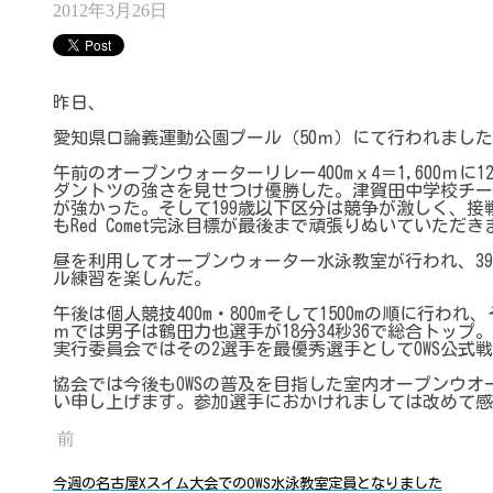
2012年3月26日
昨日、
愛知県口論義運動公園プール（50ｍ）にて行われまし
午前のオープンウォーターリレー400mｘ4＝1,600ｍ
ダントツの強さを見せつけ優勝した。津賀田中学校チーム
が強かった。そして199歳以下区分は競争が激しく、接
もRed Comet完泳目標が最後まで頑張りぬいていただ
昼を利用してオープンウォーター水泳教室が行われ、3
ル練習を楽しんだ。
午後は個人競技400m・800mそして1500mの順に行わ
ｍでは男子は鶴田力也選手が18分34秒36で総合トップ
実行委員会ではその2選手を最優秀選手としてOWS公式
協会では今後もOWSの普及を目指した室内オープンウ
い申し上げます。参加選手におかけれましては改めて感
前
今週の名古屋Xスイム大会でのOWS水泳教室定員となりました