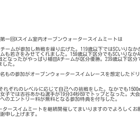
た第一回Xスイム室内オープンウォータースイムミートは
に12チームが参加し熱戦を繰り広げた。119歳以下ではSCいりなか
も若さをみせてくれました。159歳以下区分でもSCいりなかA
戦となったがやっぱり植田Aチームが区分優勝。239歳以下区分
きました。
9名もの参加がオープンウォータースイムレースを想定したドリ
れ、それぞれのレベルに応じて自己への挑戦をした。なかでも1500
。女子では古谷あかね選手が19分34秒89でトップとなった。大会
戦へのエントリー料が無料となる参加特典を付与した。
オータースイムミートを継続開催してまいりますのでよろしくお
謝申し上げます。