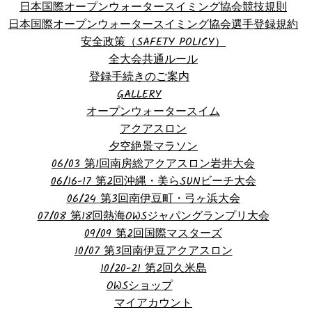
日本国際オープンウォータースイミング協会競技規則
日本国際オープンウォータースイミング協会選手登録規約
安全政策（SAFETY POLICY）
全大会共通ルール
登録手続きのご案内
GALLERY
オープンウォータースイム
アクアスロン
夕空絶景マラソン
06/03 第1回南房総アクアスロン岩井大会
06/16-17 第2回沖縄・美らSUNビーチ大会
06/24 第3回南伊豆町・弓ヶ浜大会
07/08 第18回熱海OWSジャパングランプリ大会
09/09 第2回国際マスターズ
10/07 第3回南伊豆アクアスロン
10/20-21 第2回久米島
OWSショップ
マイアカウント