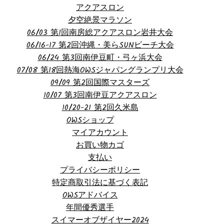
アクアスロン
夕空絶景マラソン
06/03 第1回南房総アクアスロン岩井大会
06/16-17 第2回沖縄・美らSUNビーチ大会
06/24 第3回南伊豆町・弓ヶ浜大会
07/08 第18回熱海OWSジャパングランプリ大会
09/09 第2回国際マスターズ
10/07 第3回南伊豆アクアスロン
10/20-21 第2回久米島
OWSショップ
マイアカウント
お買い物カゴ
支払い
プライバシーポリシー
特定商取引法に基づく表記
OWSアドバイス
年間優秀選手
スイマーオブザイヤー2024