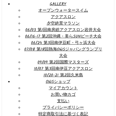
GALLERY
オープンウォータースイム
アクアスロン
夕空絶景マラソン
06/03 第1回南房総アクアスロン岩井大会
06/16-17 第2回沖縄・美らSUNビーチ大会
06/24 第3回南伊豆町・弓ヶ浜大会
07/08 第18回熱海OWSジャパングランプリ
大会
09/09 第2回国際マスターズ
10/07 第3回南伊豆アクアスロン
10/20-21 第2回久米島
OWSショップ
マイアカウント
お買い物カゴ
支払い
プライバシーポリシー
特定商取引法に基づく表記