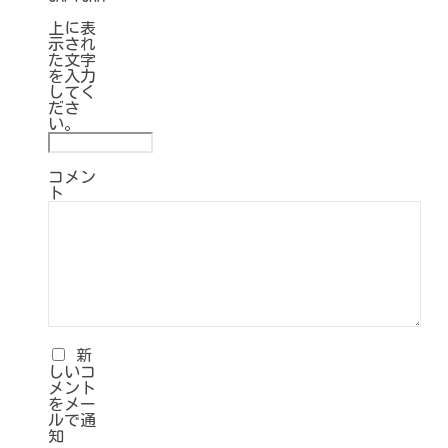
上に表
示され
た文字
を入力
してく
ださ
い。
コメン
ト
新
しいコ
メント
をメー
ルで通
知