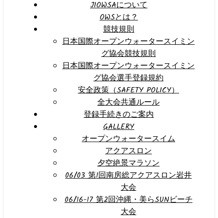
JIOWSAについて
OWSとは？
競技規則
日本国際オープンウォータースイミン
グ協会競技規則
日本国際オープンウォータースイミン
グ協会選手登録規約
安全政策（SAFETY POLICY）
全大会共通ルール
登録手続きのご案内
GALLERY
オープンウォータースイム
アクアスロン
夕空絶景マラソン
06/03 第1回南房総アクアスロン岩井
大会
06/16-17 第2回沖縄・美らSUNビーチ
大会