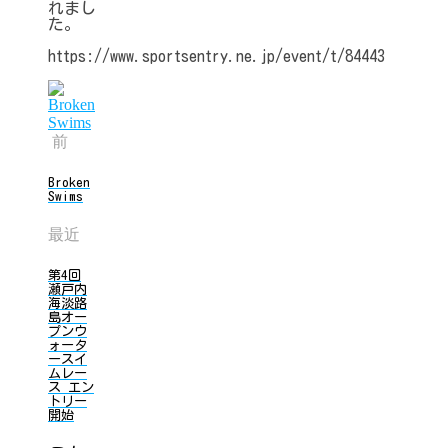
れまし
た。
https://www.sportsentry.ne.jp/event/t/84443
前
Broken
Swims
最近
第4回
瀬戸内
海淡路
島オー
プンウ
ォータ
ースイ
ムレー
ス エン
トリー
開始