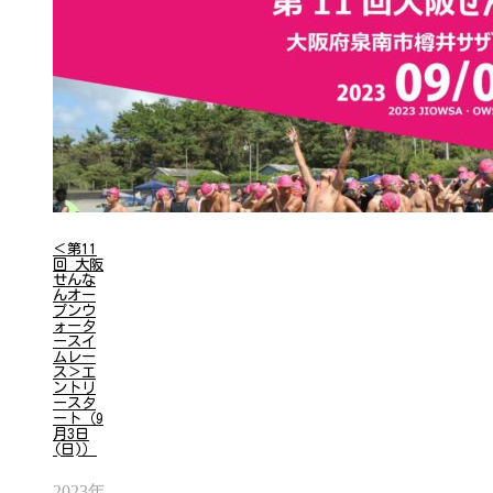
＜第11
回 大阪
せんな
んオー
プンウ
ォータ
ースイ
ムレー
ス＞エ
ントリ
ースタ
ート（9
月3日
(日)）
2023年