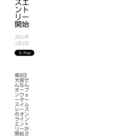
スエ
ント
リー
開始
2021年
3月2日
第9回
大阪せ
んなん
オープ
ンウォ
ーター
スイム
レース
のオン
ライン
エント
リーが
開始さ