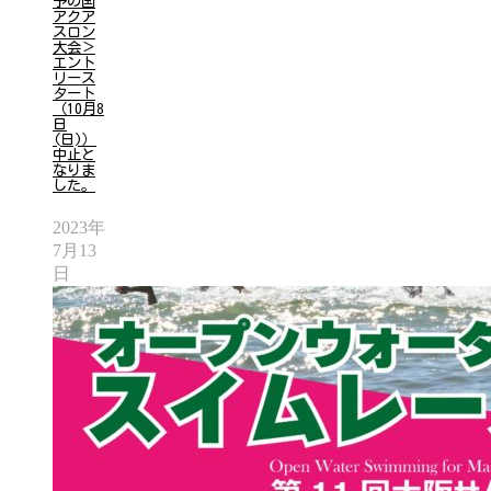
予の国
アクア
スロン
大会＞
エント
リース
タート
（10月8
日
(日)）
中止と
なりま
した。
2023年
7月13
日