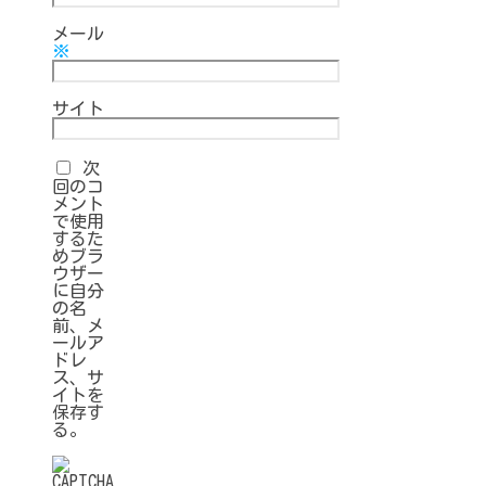
メール
※
サイト
次
回のコ
メント
で使用
するた
めブラ
ウザー
に自分
の名
前、メ
ールア
ドレ
ス、サ
イトを
保存す
る。