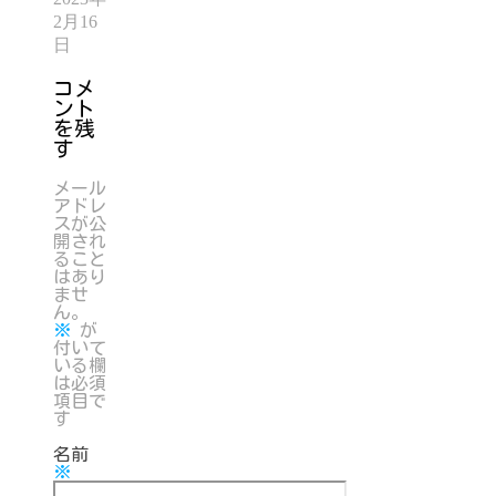
2月16
日
コメ
ント
を残
す
メール
アドレ
スが公
開され
ること
はあり
ませ
ん。
※
が
付いて
いる欄
は必須
項目で
す
名前
※