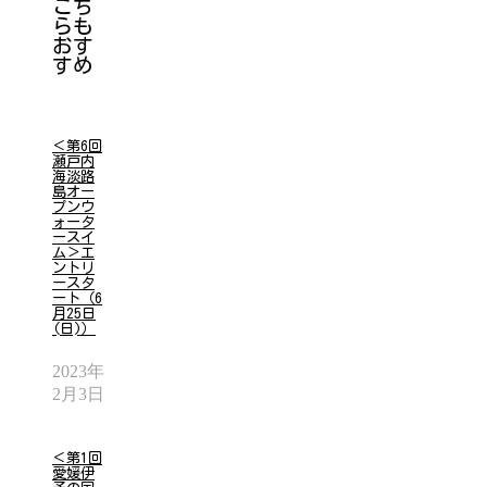
こち
らも
おす
すめ
＜第6回
瀬戸内
海淡路
島オー
プンウ
ォータ
ースイ
ム＞エ
ントリ
ースタ
ート（6
月25日
(日)）
2023年
2月3日
＜第1回
愛媛伊