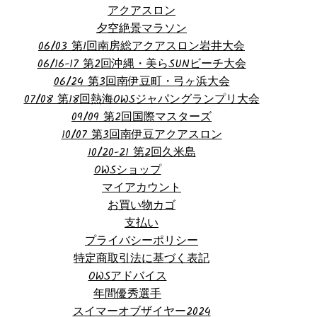
アクアスロン
夕空絶景マラソン
06/03 第1回南房総アクアスロン岩井大会
06/16-17 第2回沖縄・美らSUNビーチ大会
06/24 第3回南伊豆町・弓ヶ浜大会
07/08 第18回熱海OWSジャパングランプリ大会
09/09 第2回国際マスターズ
10/07 第3回南伊豆アクアスロン
10/20-21 第2回久米島
OWSショップ
マイアカウント
お買い物カゴ
支払い
プライバシーポリシー
特定商取引法に基づく表記
OWSアドバイス
年間優秀選手
スイマーオブザイヤー2024