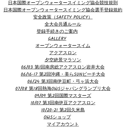
日本国際オープンウォータースイミング協会競技規則
日本国際オープンウォータースイミング協会選手登録規約
安全政策（SAFETY POLICY）
全大会共通ルール
登録手続きのご案内
GALLERY
オープンウォータースイム
アクアスロン
夕空絶景マラソン
06/03 第1回南房総アクアスロン岩井大会
06/16-17 第2回沖縄・美らSUNビーチ大会
06/24 第3回南伊豆町・弓ヶ浜大会
07/08 第18回熱海OWSジャパングランプリ大会
09/09 第2回国際マスターズ
10/07 第3回南伊豆アクアスロン
10/20-21 第2回久米島
OWSショップ
マイアカウント