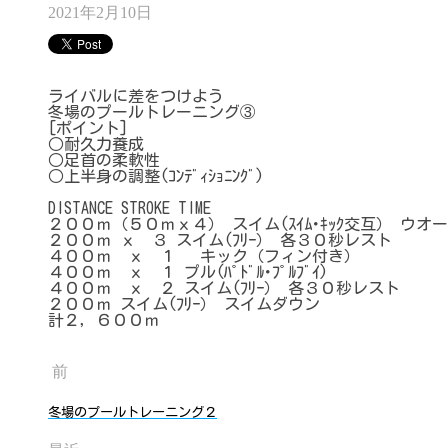
2021年2月10日
ライバルに差をつけよう
冬場のプールトレーニング③
[ポイント]
○耐久力養成
○足首の柔軟性
○上半身の調整(ｺﾝﾃﾞｨｼｮﾆﾝｸﾞ)
DISTANCE STROKE TIME
２００ｍ（５０ｍｘ４） スイム(ｽｲﾑ･ｷｯｸ交互） ウオ
２００ｍ ｘ ３ スイム(ﾌﾘｰ） 各３０秒レスト
４００ｍ ｘ １ キック（フィン付き）
４００ｍ ｘ １ プル(ﾊﾟﾄﾞﾙ･ﾌﾟﾙﾌﾞｲ)
４００ｍ ｘ ２ スイム(ﾌﾘｰ） 各３０秒レスト
２００ｍ スイム(ﾌﾘｰ） スイムダウン
計２，６００ｍ
前
冬場のプールトレーニング２